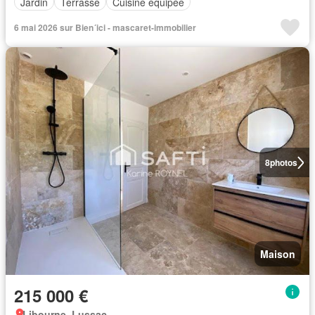
Jardin
Terrasse
Cuisine équipée
6 mai 2026 sur Bien´ici - mascaret-immobilier
8
photos
Maison
215 000 €
Libourne, Lussac