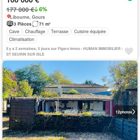
177 000 €
6%
Libourne, Gours
3 Pièces
71 m²
Cave
Chauffage
Terrasse
Cuisine équipée
Climatisation
Il y a 2 semaines, 5 jours sur Figaro Immo - HUMAN IMMOBILIER -
ST SEURIN SUR ISLE
12
photos