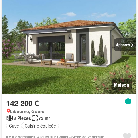
4
photos
Maison
142 200 €
Libourne, Gours
3 Pièces
73 m²
Cave
Cuisine équipée
Il y a 2 semaines, 4 jours sur Goflint - Siège de Venerque