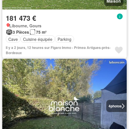
Maison
181 473 €
Libourne, Gours
3 Pièces
75 m²
Cave
Cuisine équipée
Parking
Il y a 2 jours, 12 heures sur Figaro Immo - Primea Artigues-près-
Bordeaux
4
photos