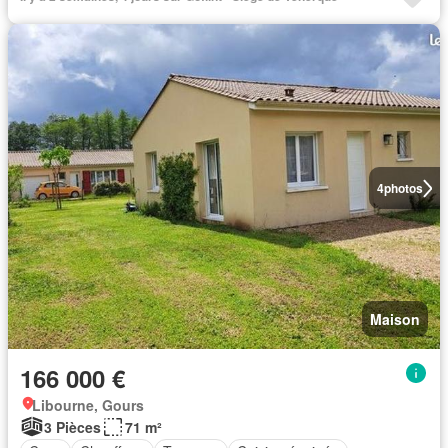
4
photos
Maison
166 000 €
Libourne, Gours
3 Pièces
71 m²