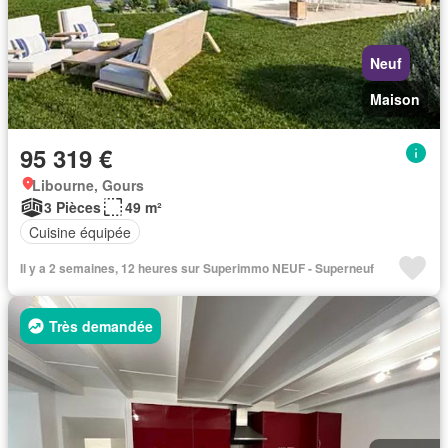
Neuf
Maison
95 319 €
Libourne, Gours
3 Pièces
49 m²
Cuisine équipée
Il y a 2 semaines, 12 heures sur Superimmo NEUF - Superneuf
Très demandée