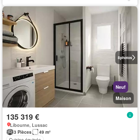
8
photos
Neuf
Maison
135 319 €
Libourne, Lussac
3 Pièces
49 m²
Cuisine équipée