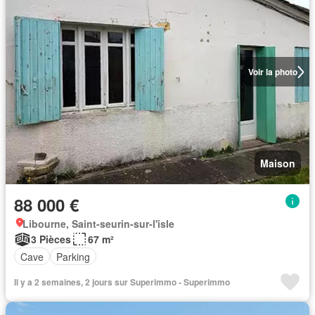
Voir la photo
Maison
88 000 €
Libourne, Saint-seurin-sur-l'isle
3 Pièces
67 m²
Cave
Parking
Il y a 2 semaines, 2 jours sur Superimmo - Superimmo