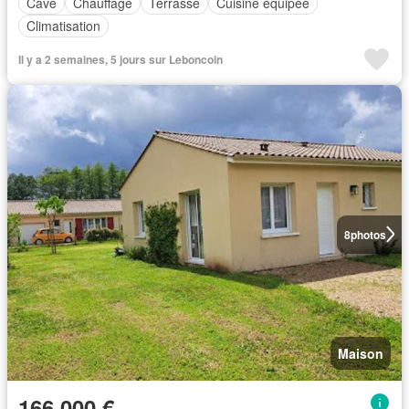
Cave
Chauffage
Terrasse
Cuisine équipée
Climatisation
Il y a 2 semaines, 5 jours sur Leboncoin
8
photos
Maison
166 000 €