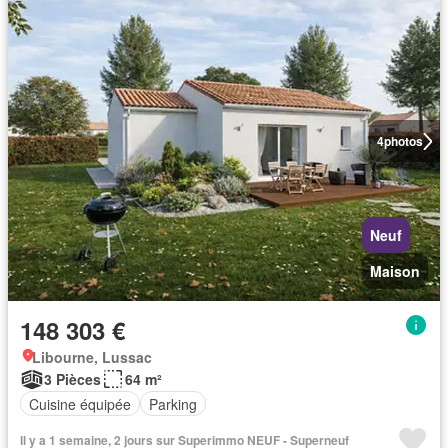
4
photos
Neuf
Maison
148 303 €
Libourne, Lussac
3 Pièces
64 m²
Cuisine équipée
Parking
Il y a 1 semaine, 2 jours sur Superimmo NEUF - Superneuf