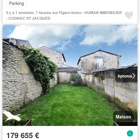
Parking
Il y a 1 semaine, 7 heures sur Figaro Immo - HUMAN IMMOBILIER
- COGNAC ST JACQUES
8
photos
Maison
179 655 €