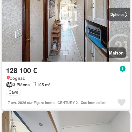
12
photos
Maison
128 100 €
Cognac
3 Pièces
125 m²
Cave
17 avr. 2026 sur Figaro Immo - CENTURY 21 Xso Immobilier