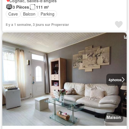
Cognac, Salles-d'angles
3 Pièces
111 m²
Cave
Balcon
Parking
Il y a 1 semaine, 3 jours sur Properstar
4
photos
Maison