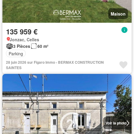
Maison
135 959 €
Jonzac, Celles
3 Pièces
60 m²
Parking
28 juin 2026 sur Figaro Immo - BERMAX CONSTRUCTION
SAINTES
Voir la photo