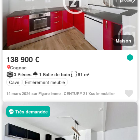
11
photos
Maison
138 900 €
Cognac
3 Pièces
1 Salle de bain
81 m²
Cave
Entièrement meublé
14 mars 2026 sur Figaro Immo - CENTURY 21 Xso Immobilier
Très demandée