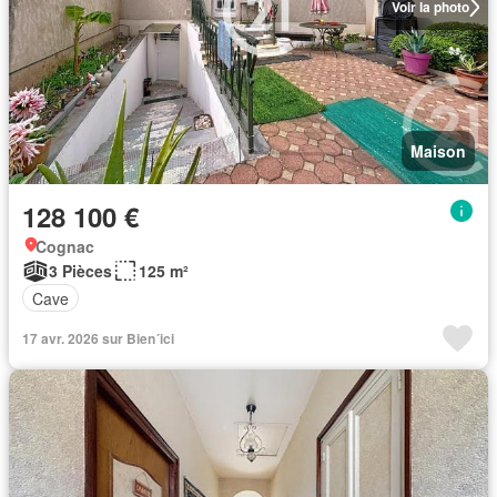
Voir la photo
Maison
128 100 €
Cognac
3 Pièces
125 m²
Cave
17 avr. 2026 sur Bien´ici