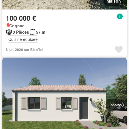
Maison
100 000 €
Cognac
3 Pièces
57 m²
Cuisine équipée
8 juil. 2026 sur Bien´ici
8
photos