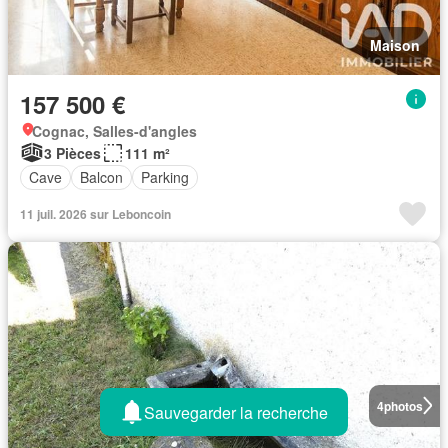
Maison
157 500 €
Cognac, Salles-d'angles
3 Pièces
111 m²
Cave
Balcon
Parking
11 juil. 2026 sur Leboncoin
4
photos
Sauvegarder la recherche