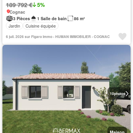
189 792 €
5%
Cognac
3 Pièces
1 Salle de bain
86 m²
Jardin
Cuisine équipée
6 juil. 2026 sur Figaro Immo - HUMAN IMMOBILIER - COGNAC
10
photos
Maison