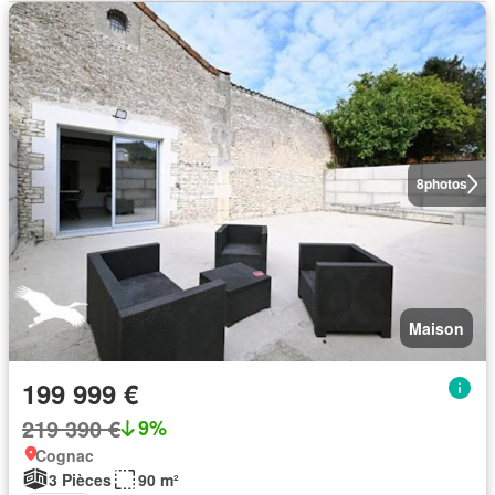
8
photos
Maison
199 999 €
219 390 €
9%
Cognac
3 Pièces
90 m²