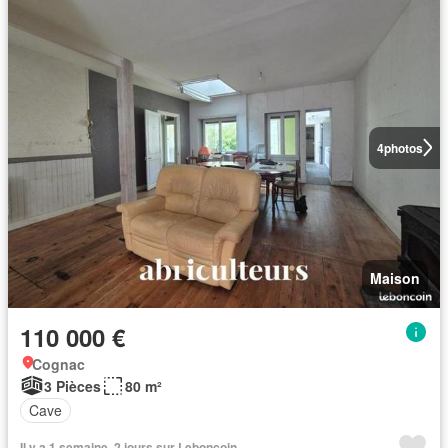
4
photos
Maison
110 000 €
Cognac
3 Pièces
80 m²
Cave
Il y a 1 semaine, 2 jours sur Leboncoin