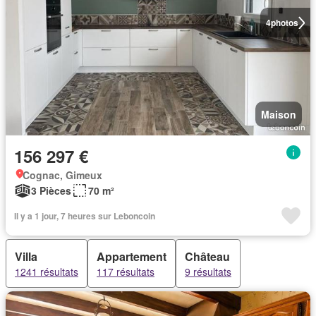
4
photos
Maison
156 297 €
Cognac, Gimeux
3 Pièces
70 m²
Il y a 1 jour, 7 heures sur Leboncoin
Villa
Appartement
Château
1241 résultats
117 résultats
9 résultats