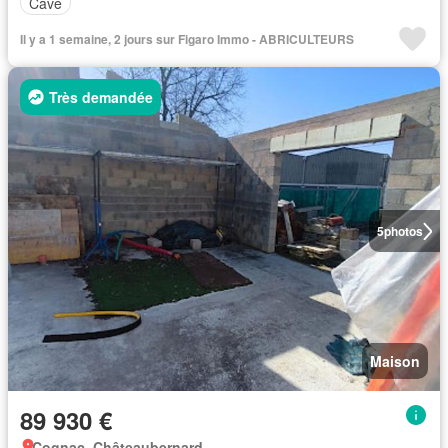
Cave
Il y a 1 semaine, 2 jours sur Figaro Immo - ABRICULTEURS
Très demandée
5
photos
Maison
89 930 €
Cognac, Châteaubernard