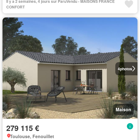
Il y a 2 semaines, 4 jours sur ParuVendu - MAISONS FRANCE
CONFORT
4
photos
Maison
279 115 €
Toulouse, Fenouillet