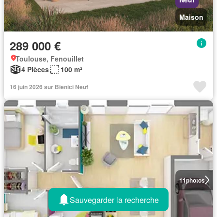
Maison
289 000 €
Toulouse, Fenouillet
4 Pièces
100 m²
16 juin 2026 sur Bienici Neuf
11
photos
Sauvegarder la recherche