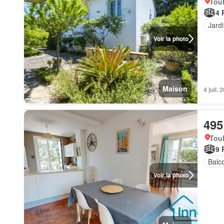
Tou
4 
Jard
Voir la photo
Maison
4 juil. 
495
Tou
9 
Balc
Voir la photo