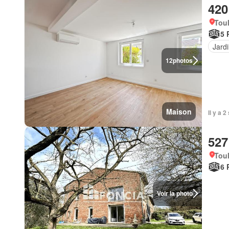
420
Tou
5 
Jard
12
photos
Maison
Il y a 
527
Tou
6 
Voir la photo