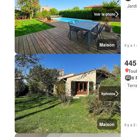
Jard
Voir la photo
Maison
Il y a 
445
Tou
6 
Terr
9
photos
Maison
Il y a