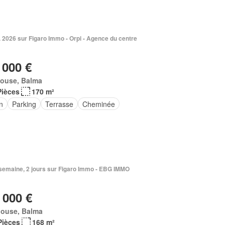
. 2026 sur Figaro Immo - Orpi - Agence du centre
 000 €
louse, Balma
Pièces
170 m²
n
Parking
Terrasse
Cheminée
1 semaine, 2 jours sur Figaro Immo - EBG IMMO
 000 €
louse, Balma
Pièces
168 m²