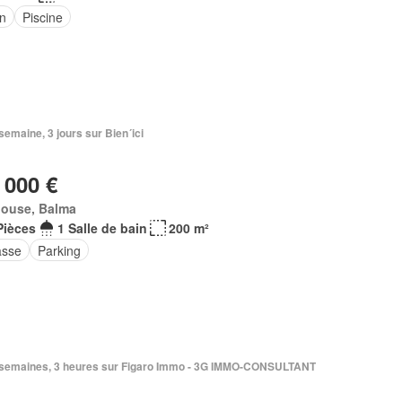
in
Piscine
1 semaine, 3 jours sur Bien´ici
 000 €
louse, Balma
Pièces
1 Salle de bain
200 m²
asse
Parking
 2 semaines, 3 heures sur Figaro Immo - 3G IMMO-CONSULTANT