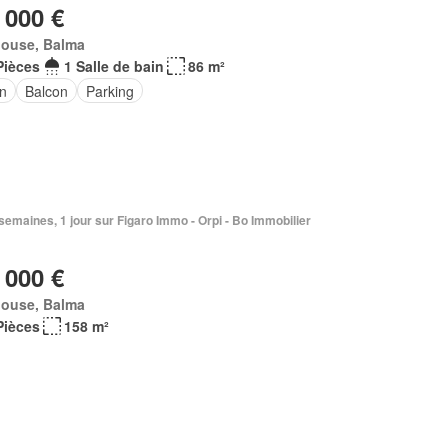
 000 €
louse, Balma
Pièces
1 Salle de bain
86 m²
in
Balcon
Parking
2 semaines, 1 jour sur Figaro Immo - Orpi - Bo Immobilier
 000 €
louse, Balma
Pièces
158 m²