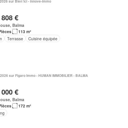
 2026 sur Bien´ici - innove-immo
 808 €
louse, Balma
Pièces
113 m²
in
Terrasse
Cuisine équipée
 2026 sur Figaro Immo - HUMAN IMMOBILIER - BALMA
 000 €
louse, Balma
Pièces
172 m²
ing