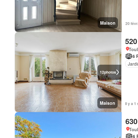
Maison
20 févr
520
Tou
6 
Jardi
12
photos
Maison
Il y a 
630
Tou
6 