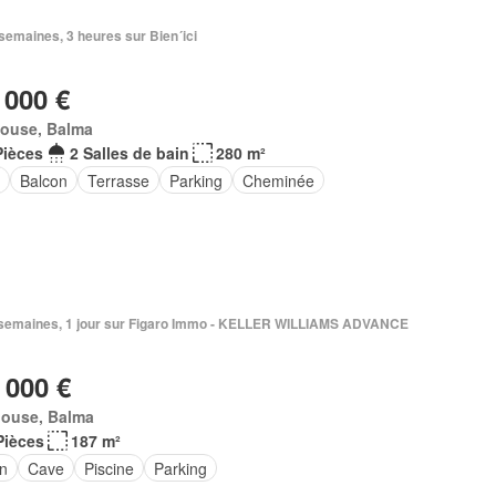
3 semaines, 3 heures sur Bien´ici
 000 €
louse, Balma
Pièces
2 Salles de bain
280 m²
e
Balcon
Terrasse
Parking
Cheminée
 3 semaines, 1 jour sur Figaro Immo - KELLER WILLIAMS ADVANCE
 000 €
louse, Balma
Pièces
187 m²
in
Cave
Piscine
Parking