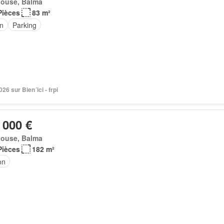
louse, Balma
Pièces
83 m²
in
Parking
2026 sur Bien´ici - frpi
 000 €
louse, Balma
Pièces
182 m²
on