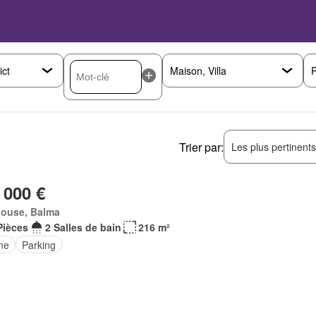
P
Trier par:
Les plus pertinent
 000 €
louse, Balma
Pièces
2 Salles de bain
216 m²
ne
Parking