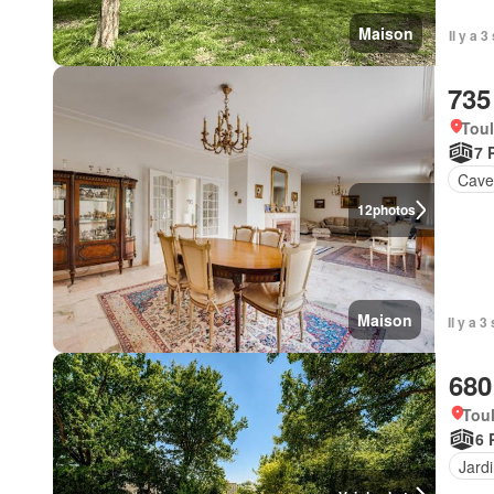
Maison
Il y a 
735
Tou
7 
Cav
12
photos
Maison
Il y a
680
Tou
6 
Jard