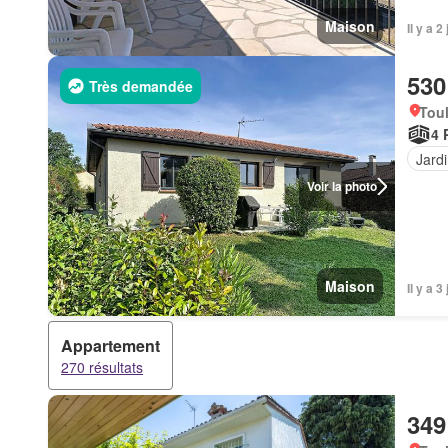
Maison
Il y a 
530
Très demandée
Tou
4 
Jard
Voir la photo
Maison
Il y a 
Appartement
270 résultats
349