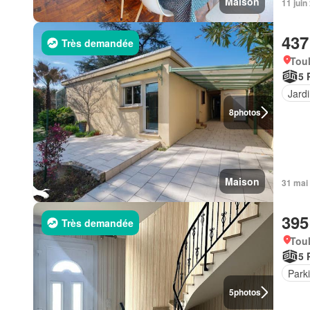
Maison
11 juin
437
Très demandée
Tou
5 
Jard
8
photos
Maison
31 mai
395
Très demandée
Tou
5 
Park
5
photos