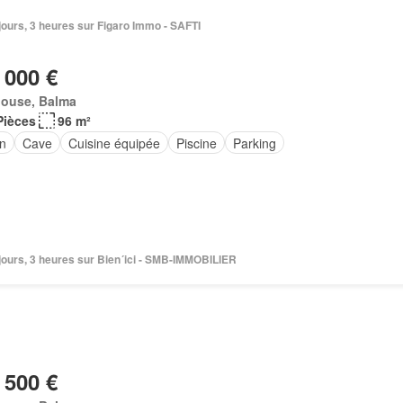
2 jours, 3 heures sur Figaro Immo - SAFTI
 000 €
louse, Balma
Pièces
96 m²
in
Cave
Cuisine équipée
Piscine
Parking
3 jours, 3 heures sur Bien´ici - SMB-IMMOBILIER
 500 €