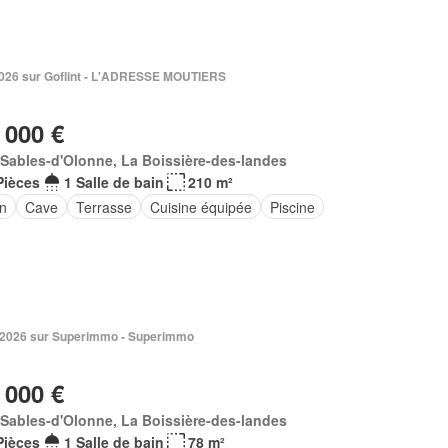
. 2026 sur Goflint - L'ADRESSE MOUTIERS
 000 €
Sables-d'Olonne, La Boissière-des-landes
Pièces
1 Salle de bain
210 m²
in
Cave
Terrasse
Cuisine équipée
Piscine
n 2026 sur Superimmo - Superimmo
 000 €
Sables-d'Olonne, La Boissière-des-landes
Pièces
1 Salle de bain
78 m²