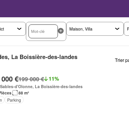
P
es, La Boissière-des-landes
Trier p
 000 €
199 000 €
11%
Sables-d'Olonne, La Boissière-des-landes
Pièces
88 m²
in
Parking