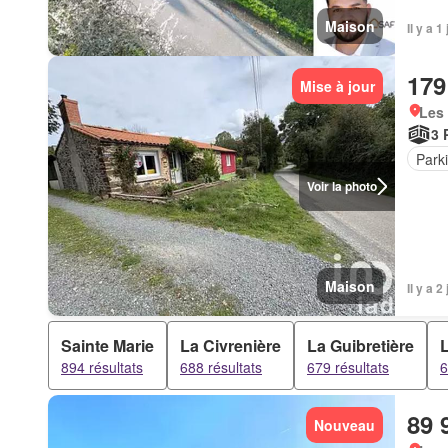
Maison
Il y a 
179
Mise à jour
Les 
3 
Park
Voir la photo
Maison
Il y a 
Sainte Marie
La Civrenière
La Guibretière
L
894 résultats
688 résultats
679 résultats
6
89 
Nouveau