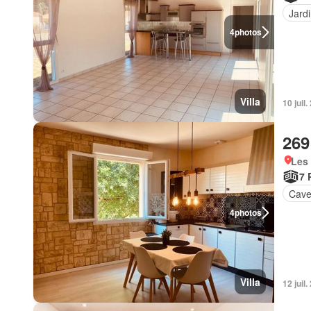
Jard
4
photos
Villa
10 juil
269
Les 
7 
Cav
4
photos
Villa
12 juil