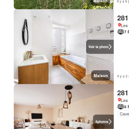
Maison
Il y a 
281
Les 
7 
Voir la photo
Maison
Il y a 
281
Les 
8 
Cav
4
photos