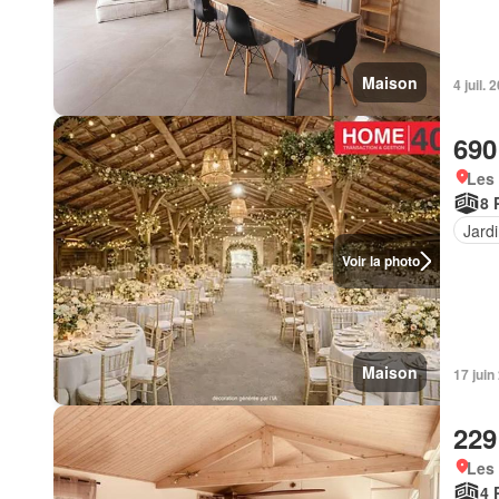
Maison
4 juil
690
Les 
8 
Jard
Voir la photo
Maison
17 jui
229
Les 
4 