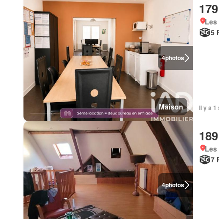
179
Les 
5 
4
photos
Maison
Il y a 
189
Les 
7 
4
photos