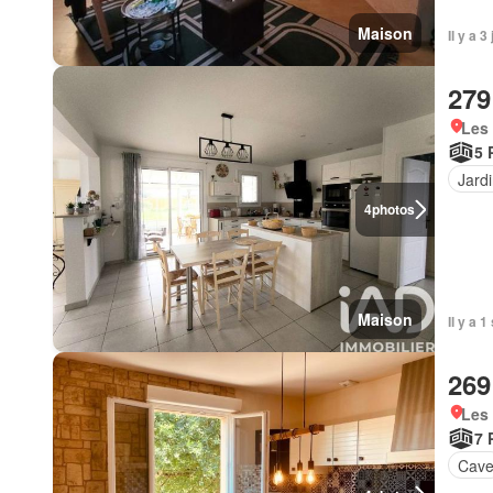
Maison
Il y a 
279
Les 
5 
Jard
4
photos
Maison
Il y a 
269
Les 
7 
Cav