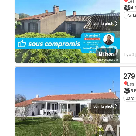
Les 
4 
Park
Voir la photo
Maison
Il y a 
279
Les 
5 
Jardi
Voir la photo