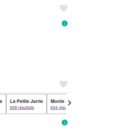
re
La Petite Jarrie
Monte à Peine
Aubigny Les Clou
639 résultats
634 résultats
633 résultats