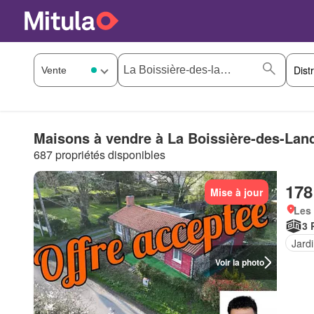
Maisons à vendre à La Boissière-des-Land
687 propriétés disponibles
178
Mise à jour
Les 
3 
Jard
Voir la photo