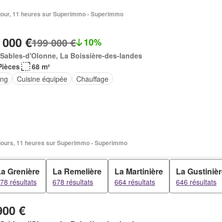
1 jour, 11 heures sur Superimmo - Superimmo
 000 €
199 000 €
10%
Sables-d'Olonne, La Boissière-des-landes
Pièces
68 m²
ing
Cuisine équipée
Chauffage
2 jours, 11 heures sur Superimmo - Superimmo
a Grenière
La Remelière
La Martinière
La Gustiniè
78 résultats
678 résultats
664 résultats
646 résultats
900 €