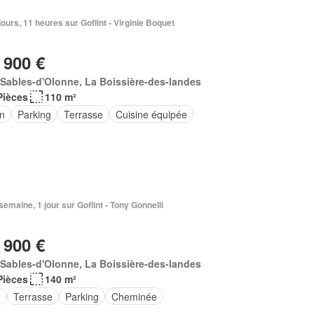
3 jours, 11 heures sur Goflint - Virginie Boquet
 900 €
Sables-d'Olonne, La Boissière-des-landes
Pièces
110 m²
in
Parking
Terrasse
Cuisine équipée
1 semaine, 1 jour sur Goflint - Tony Gonnelli
 900 €
Sables-d'Olonne, La Boissière-des-landes
Pièces
140 m²
e
Terrasse
Parking
Cheminée