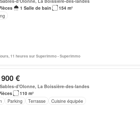
Sables-d'Olonne, La Boissière-des-landes
Pièces
1 Salle de bain
154 m²
ing
2 jours, 11 heures sur Superimmo - Superimmo
 900 €
Sables-d'Olonne, La Boissière-des-landes
Pièces
110 m²
n
Parking
Terrasse
Cuisine équipée