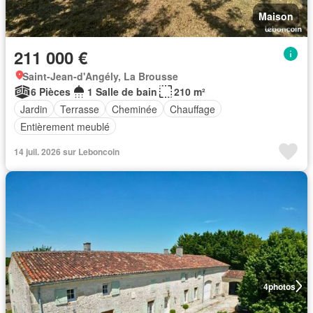
Maison
211 000 €
Saint-Jean-d'Angély, La Brousse
6 Pièces
1 Salle de bain
210 m²
Jardin
Terrasse
Cheminée
Chauffage
Entièrement meublé
14 juil. 2026 sur Leboncoin
4
photos