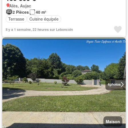
Alès, Aujac
2 Pièces
40 m²
Terrasse
Cuisine équipée
Il y a 1 semaine, 22 heures sur Leboncoin
4
photos
Maison