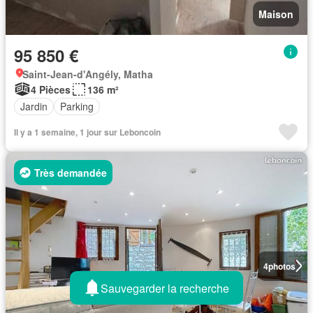
Maison
95 850 €
Saint-Jean-d'Angély, Matha
4 Pièces
136 m²
Jardin
Parking
Il y a 1 semaine, 1 jour sur Leboncoin
Très demandée
4
photos
Sauvegarder la recherche