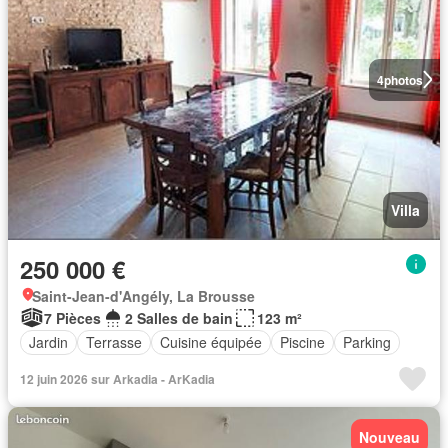
4
photos
Villa
250 000 €
Saint-Jean-d'Angély, La Brousse
7 Pièces
2 Salles de bain
123 m²
Jardin
Terrasse
Cuisine équipée
Piscine
Parking
12 juin 2026 sur Arkadia - ArKadia
Nouveau