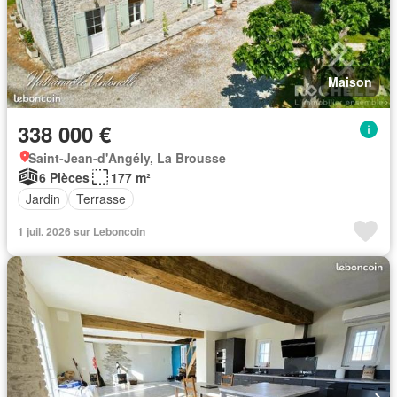
Maison
338 000 €
Saint-Jean-d'Angély, La Brousse
6 Pièces
177 m²
Jardin
Terrasse
1 juil. 2026 sur Leboncoin