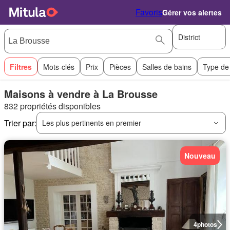
Favoris
Gérer vos alertes
District
Filtres
Mots-clés
Prix
Pièces
Salles de bains
Type de
Maisons à vendre à La Brousse
832 propriétés disponibles
Trier par:
Les plus pertinents en premier
Nouveau
4
photos