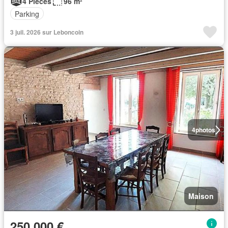
4 Pièces
96 m²
Parking
3 juil. 2026 sur Leboncoin
4
photos
Maison
250 000 €