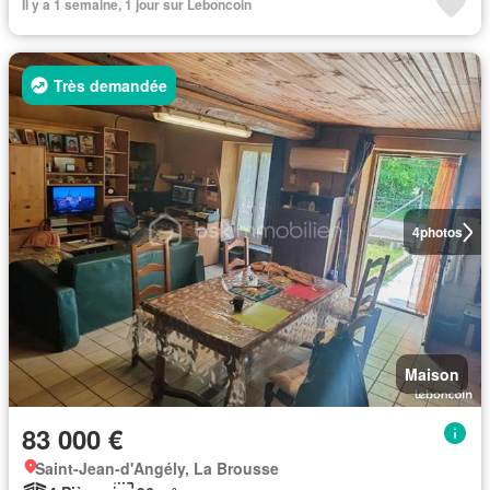
Il y a 1 semaine, 1 jour sur Leboncoin
Très demandée
4
photos
Maison
83 000 €
Saint-Jean-d'Angély, La Brousse