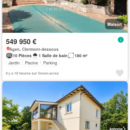
Maison
549 950 €
Agen, Clermont-dessous
10 Pièces
1 Salle de bain
180 m²
Jardin
Piscine
Parking
Il y a 18 heures sur Green-acres
4
photos