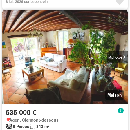
8 juil. 2026 sur Leboncoin
4
photos
Maison
535 000 €
Agen, Clermont-dessous
8 Pièces
343 m²