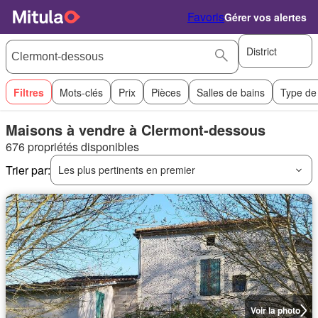
Favoris
Gérer vos alertes
District
Filtres
Mots-clés
Prix
Pièces
Salles de bains
Type de
Maisons à vendre à Clermont-dessous
676 propriétés disponibles
Trier par:
Les plus pertinents en premier
Voir la photo