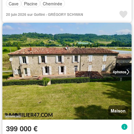
Cave
Piscine
Cheminée
20 juin 2026 sur Goflint - GRÉGORY SCHWAN
4
photos
Maison
399 000 €