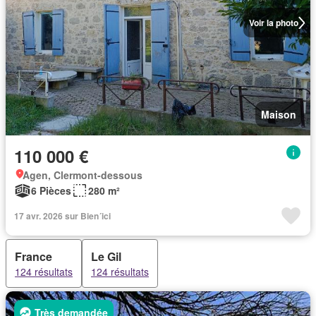
Voir la photo
Maison
110 000 €
Agen, Clermont-dessous
6 Pièces
280 m²
17 avr. 2026 sur Bien´ici
France
Le Gil
124 résultats
124 résultats
Très demandée