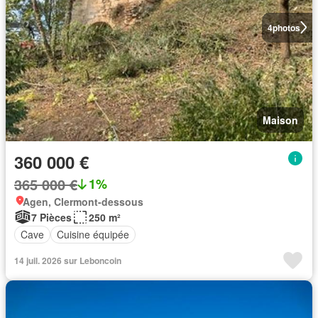
4
photos
Maison
360 000 €
365 000 €
1%
Agen, Clermont-dessous
7 Pièces
250 m²
Cave
Cuisine équipée
14 juil. 2026 sur Leboncoin