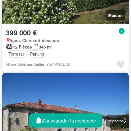
Maison
399 000 €
Agen, Clermont-dessous
12 Pièces
345 m²
Terrasse
Parking
25 avr. 2026 sur Goflint - CAPIFRANCE
Sauvegarder la recherche
12
photos