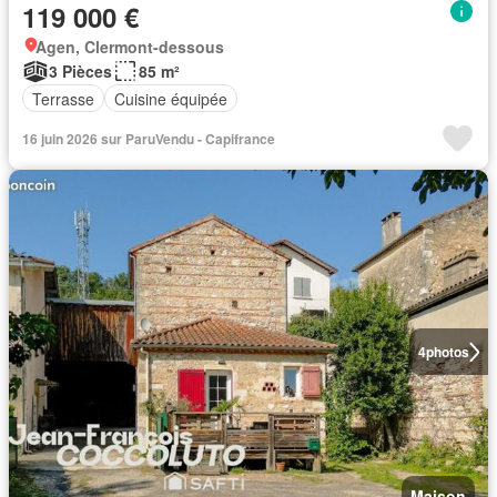
119 000 €
Agen, Clermont-dessous
3 Pièces
85 m²
Terrasse
Cuisine équipée
16 juin 2026 sur ParuVendu - Capifrance
4
photos
Maison