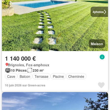
4
photos
Maison
1 140 000 €
Brignoles, Fox-amphoux
10 Pièces
230 m²
Cave
Balcon
Terrasse
Piscine
Cheminée
10 juin 2026 sur Green-acres