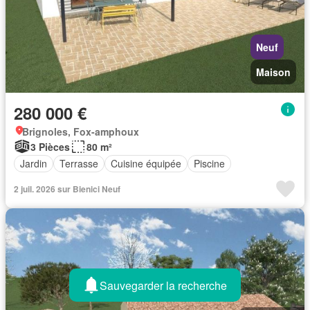
Neuf
Maison
280 000 €
Brignoles, Fox-amphoux
3 Pièces
80 m²
Jardin
Terrasse
Cuisine équipée
Piscine
2 juil. 2026 sur Bienici Neuf
Sauvegarder la recherche