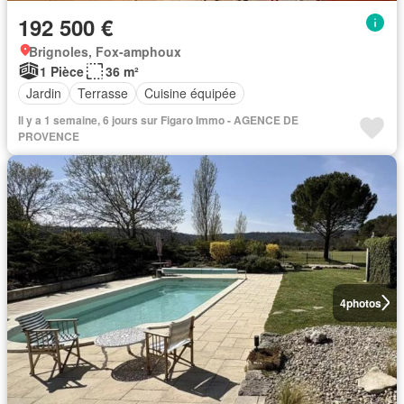
192 500 €
Brignoles, Fox-amphoux
1 Pièce
36 m²
Jardin
Terrasse
Cuisine équipée
Il y a 1 semaine, 6 jours sur Figaro Immo - AGENCE DE
PROVENCE
4
photos