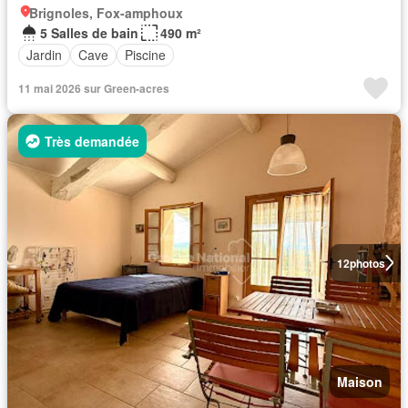
Brignoles, Fox-amphoux
5 Salles de bain
490 m²
Jardin
Cave
Piscine
11 mai 2026 sur Green-acres
Très demandée
12
photos
Maison