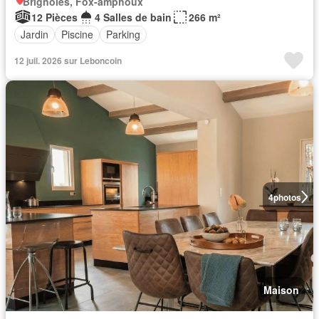
Brignoles, Fox-amphoux
12 Pièces
4 Salles de bain
266 m²
Jardin
Piscine
Parking
12 juil. 2026 sur Leboncoin
4
photos
Maison