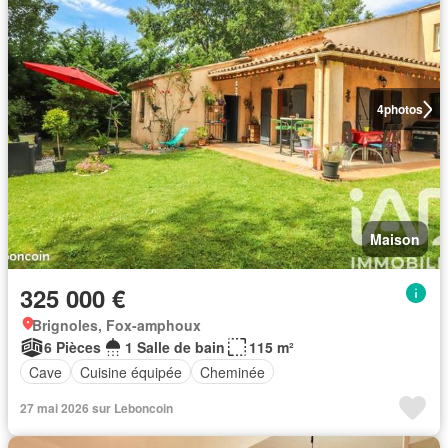
4
photos
Maison
325 000 €
Brignoles, Fox-amphoux
6 Pièces
1 Salle de bain
115 m²
Cave
Cuisine équipée
Cheminée
27 mai 2026 sur Leboncoin