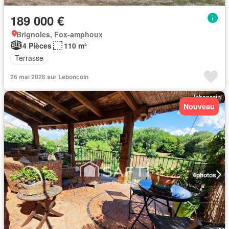
189 000 €
Brignoles, Fox-amphoux
4 Pièces
110 m²
Terrasse
26 mai 2026 sur Leboncoin
Nouveau
4
photos