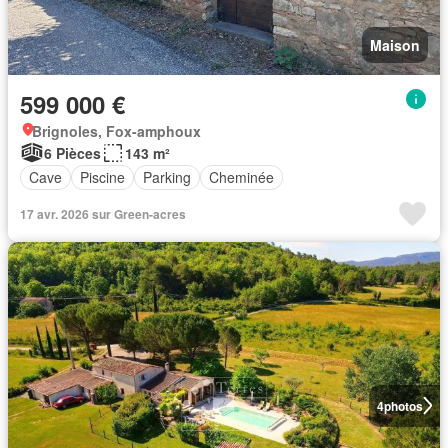
Maison
599 000 €
Brignoles, Fox-amphoux
6 Pièces
143 m²
Cave
Piscine
Parking
Cheminée
17 avr. 2026 sur Green-acres
4
photos