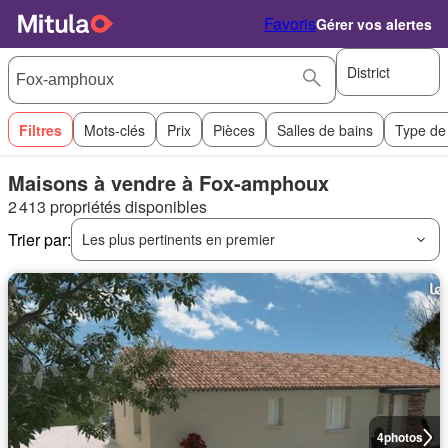
Favoris
Gérer vos alertes
District
Filtres
Mots-clés
Prix
Pièces
Salles de bains
Type de
Maisons à vendre à Fox-amphoux
2 413 propriétés disponibles
Trier par:
Les plus pertinents en premier
4
photos