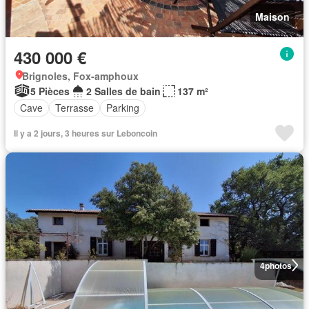
Maison
430 000 €
Brignoles, Fox-amphoux
5 Pièces
2 Salles de bain
137 m²
Cave
Terrasse
Parking
Il y a 2 jours, 3 heures sur Leboncoin
4
photos