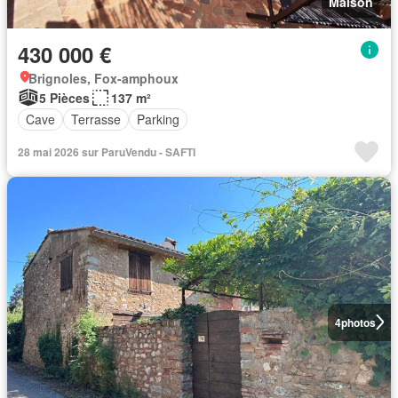
Maison
430 000 €
Brignoles, Fox-amphoux
5 Pièces
137 m²
Cave
Terrasse
Parking
28 mai 2026 sur ParuVendu - SAFTI
4
photos