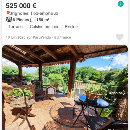
525 000 €
Brignoles, Fox-amphoux
6 Pièces
150 m²
Terrasse
Cuisine équipée
Piscine
10 juin 2026 sur ParuVendu - iad France
4
photos