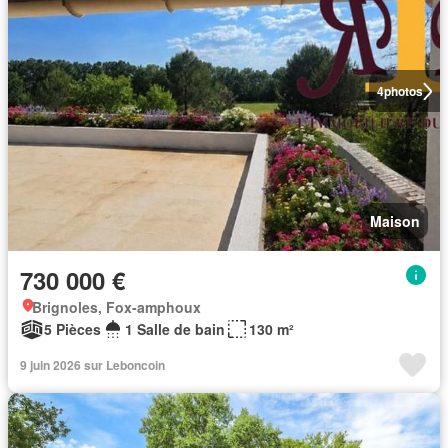
4
photos
Maison
730 000 €
Brignoles, Fox-amphoux
5 Pièces
1 Salle de bain
130 m²
9 juin 2026 sur Leboncoin