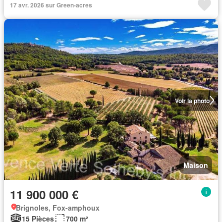
17 avr. 2026 sur Green-acres
Voir la photo
Maison
11 900 000 €
Brignoles, Fox-amphoux
15 Pièces
700 m²