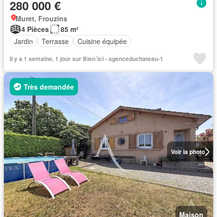
280 000 €
Muret, Frouzins
4 Pièces
85 m²
Jardin
Terrasse
Cuisine équipée
Il y a 1 semaine, 1 jour sur Bien´ici - agenceduchateau-1
Très demandée
Voir la photo
Maison