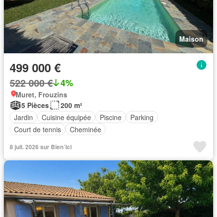
Maison
499 000 €
522 000 €
4%
Muret, Frouzins
5 Pièces
200 m²
Jardin
Cuisine équipée
Piscine
Parking
Court de tennis
Cheminée
8 juil. 2026 sur Bien´ici