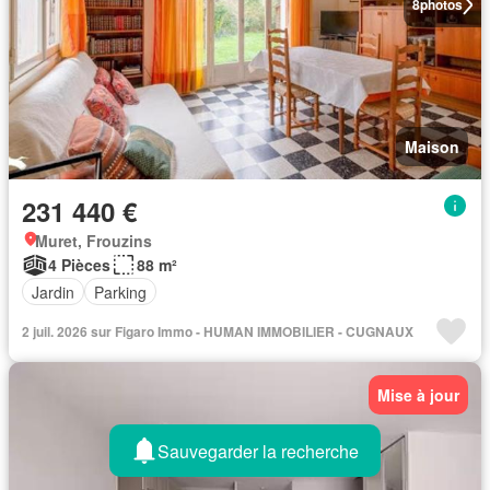
8
photos
Maison
231 440 €
Muret, Frouzins
4 Pièces
88 m²
Jardin
Parking
2 juil. 2026 sur Figaro Immo - HUMAN IMMOBILIER - CUGNAUX
Mise à jour
Sauvegarder la recherche