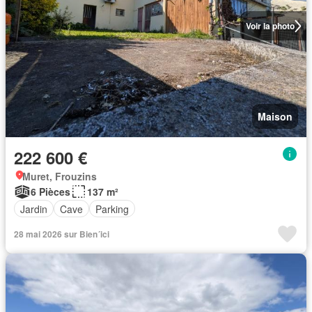
Voir la photo
Maison
222 600 €
Muret, Frouzins
6 Pièces
137 m²
Jardin
Cave
Parking
28 mai 2026 sur Bien´ici