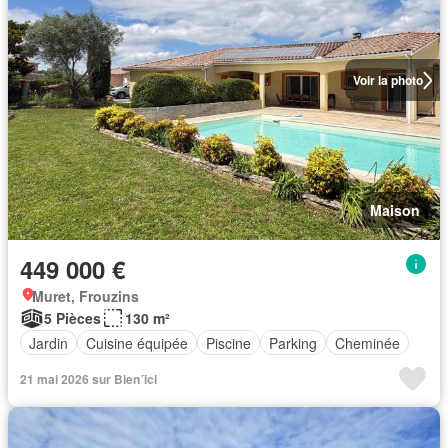
Voir la photo
Maison
449 000 €
Muret, Frouzins
5 Pièces
130 m²
Jardin
Cuisine équipée
Piscine
Parking
Cheminée
21 mai 2026 sur Bien´ici