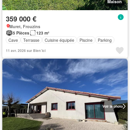
Maison
359 000 €
Muret, Frouzins
5 Pièces
123 m²
Cave
Terrasse
Cuisine équipée
Piscine
Parking
11 avr. 2026 sur Bien´ici
Voir la photo