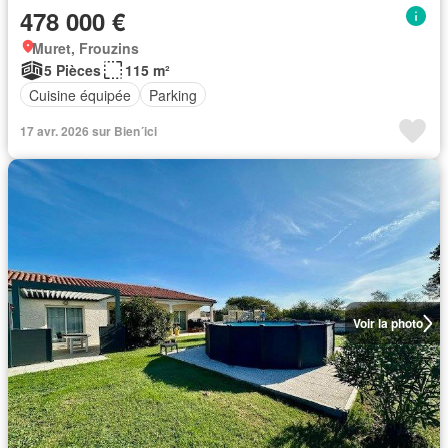
478 000 €
Muret, Frouzins
5 Pièces
115 m²
Cuisine équipée
Parking
17 avr. 2026 sur Bien´ici
Voir la photo