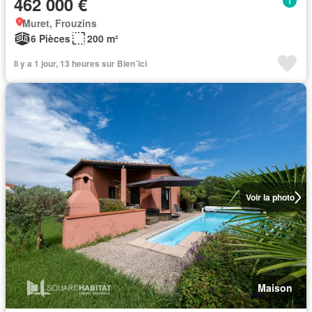
462 000 €
Muret, Frouzins
6 Pièces
200 m²
Il y a 1 jour, 13 heures sur Bien´ici
Voir la photo
Maison