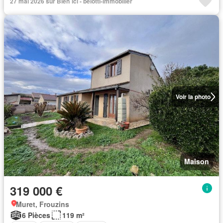
27 mai 2026 sur Bien´ici - belotti-immobilier
Voir la photo
Maison
319 000 €
Muret, Frouzins
6 Pièces
119 m²