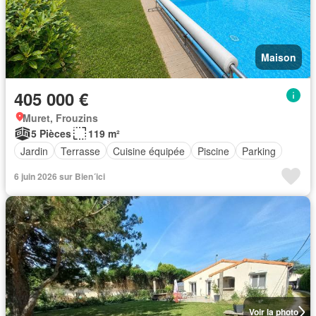
Maison
405 000 €
Muret, Frouzins
5 Pièces
119 m²
Jardin
Terrasse
Cuisine équipée
Piscine
Parking
6 juin 2026 sur Bien´ici
Voir la photo