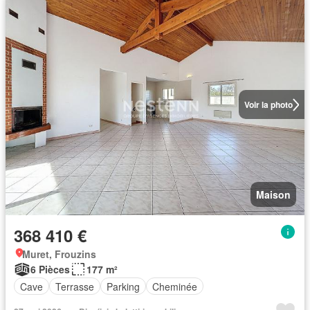
Voir la photo
Maison
368 410 €
Muret, Frouzins
6 Pièces
177 m²
Cave
Terrasse
Parking
Cheminée