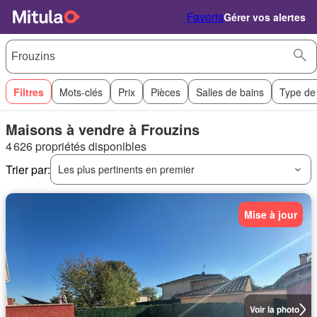
Favoris
Gérer vos alertes
Filtres
Mots-clés
Prix
Pièces
Salles de bains
Type de
Maisons à vendre à Frouzins
4 626 propriétés disponibles
Trier par:
Les plus pertinents en premier
Mise à jour
Voir la photo