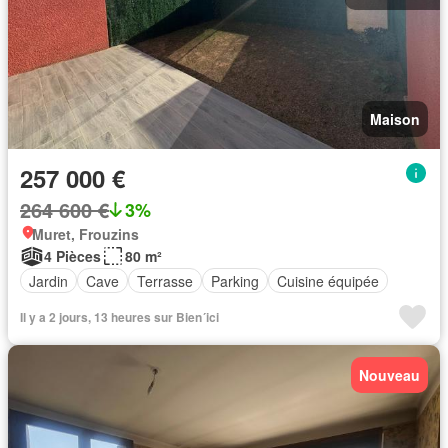
Maison
257 000 €
264 600 €
3%
Muret, Frouzins
4 Pièces
80 m²
Jardin
Cave
Terrasse
Parking
Cuisine équipée
Il y a 2 jours, 13 heures sur Bien´ici
Nouveau