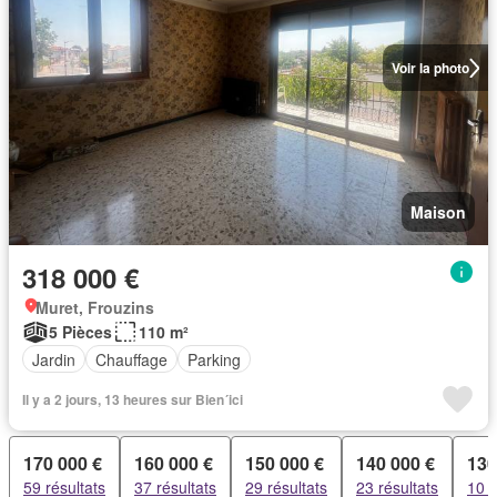
Voir la photo
Maison
318 000 €
Muret, Frouzins
5 Pièces
110 m²
Jardin
Chauffage
Parking
Il y a 2 jours, 13 heures sur Bien´ici
170 000 €
160 000 €
150 000 €
140 000 €
130
59 résultats
37 résultats
29 résultats
23 résultats
10 r