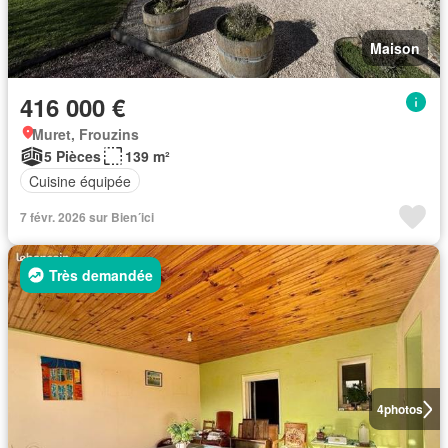
Maison
416 000 €
Muret, Frouzins
5 Pièces
139 m²
Cuisine équipée
7 févr. 2026 sur Bien´ici
Très demandée
4
photos