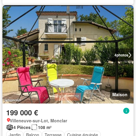
4
photos
Maison
199 000 €
Villeneuve-sur-Lot, Monclar
4 Pièces
108 m²
Jardin
Balcon
Terrasse
Cuisine équipée