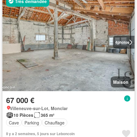
Très demandée
4
photos
Maison
67 000 €
Villeneuve-sur-Lot, Monclar
10 Pièces
365 m²
Cave
Parking
Chauffage
Il y a 2 semaines, 5 jours sur Leboncoin