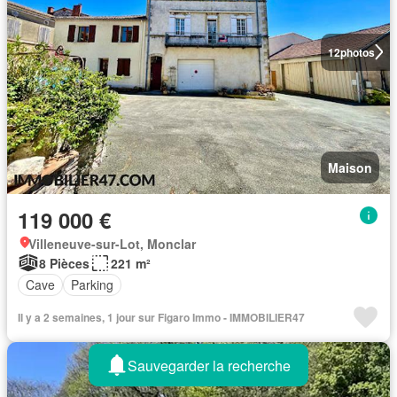
12
photos
Maison
119 000 €
Villeneuve-sur-Lot, Monclar
8 Pièces
221 m²
Cave
Parking
Il y a 2 semaines, 1 jour sur Figaro Immo - IMMOBILIER47
Sauvegarder la recherche