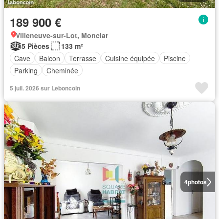
189 900 €
Villeneuve-sur-Lot, Monclar
5 Pièces
133 m²
Cave
Balcon
Terrasse
Cuisine équipée
Piscine
Parking
Cheminée
5 juil. 2026 sur Leboncoin
4
photos