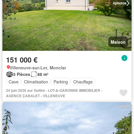
4
photos
Maison
151 000 €
Villeneuve-sur-Lot, Monclar
5 Pièces
88 m²
Cave
Climatisation
Parking
Chauffage
24 juin 2026 sur Goflint - LOT-&-GARONNE IMMOBILIER -
AGENCE ÇABALET - VILLENEUVE