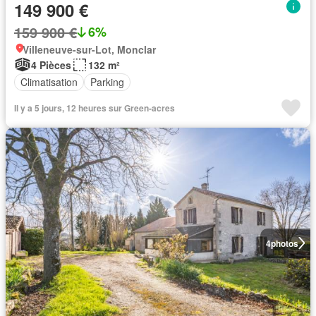
149 900 €
159 900 €
6%
Villeneuve-sur-Lot, Monclar
4 Pièces
132 m²
Climatisation
Parking
Il y a 5 jours, 12 heures sur Green-acres
4
photos