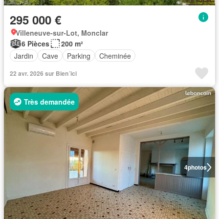
295 000 €
Villeneuve-sur-Lot, Monclar
6 Pièces
200 m²
Jardin
Cave
Parking
Cheminée
22 avr. 2026 sur Bien´ici
Très demandée
4
photos