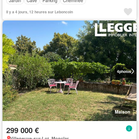
Jardin
Cave
Parking
Cheminée
Il y a 4 jours, 12 heures sur Leboncoin
4
photos
Maison
299 000 €
Villeneuve-sur-Lot, Monclar