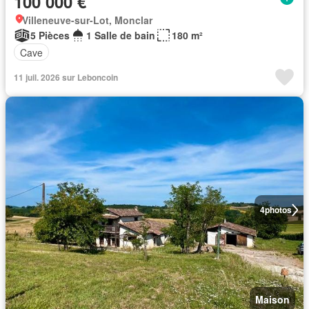
100 000 €
Villeneuve-sur-Lot, Monclar
5 Pièces
1 Salle de bain
180 m²
Cave
11 juil. 2026 sur Leboncoin
4
photos
Maison