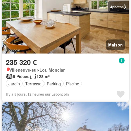
4
photos
Maison
235 320 €
Villeneuve-sur-Lot, Monclar
5 Pièces
128 m²
Jardin
Terrasse
Parking
Piscine
Il y a 5 jours, 12 heures sur Leboncoin