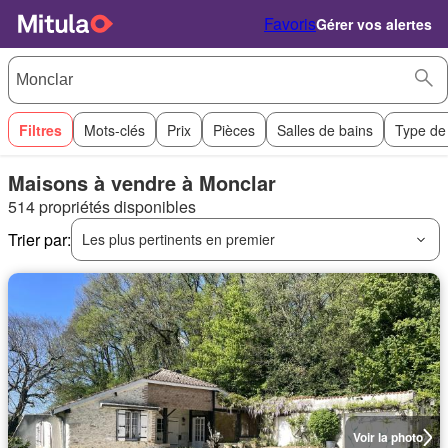
Favoris
Gérer vos alertes
Filtres
Mots-clés
Prix
Pièces
Salles de bains
Type de
Maisons à vendre à Monclar
514 propriétés disponibles
Trier par:
Les plus pertinents en premier
Voir la photo