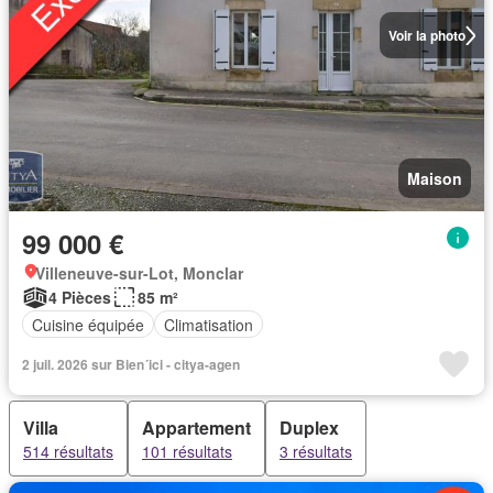
Voir la photo
Maison
99 000 €
Villeneuve-sur-Lot, Monclar
4 Pièces
85 m²
Cuisine équipée
Climatisation
2 juil. 2026 sur Bien´ici - citya-agen
Villa
Appartement
Duplex
514 résultats
101 résultats
3 résultats