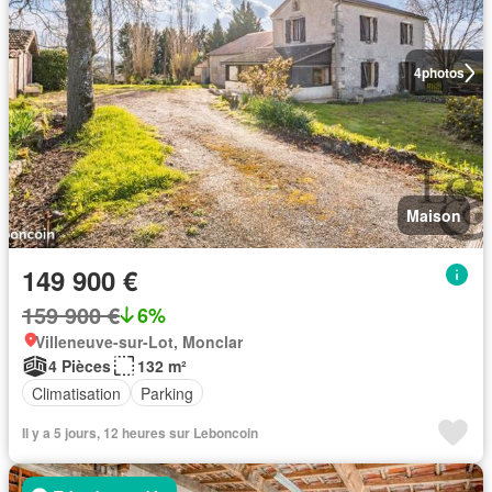
4
photos
Maison
149 900 €
159 900 €
6%
Villeneuve-sur-Lot, Monclar
4 Pièces
132 m²
Climatisation
Parking
Il y a 5 jours, 12 heures sur Leboncoin