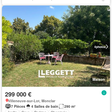
4
photos
Maison
299 000 €
Villeneuve-sur-Lot, Monclar
7 Pièces
4 Salles de bain
290 m²