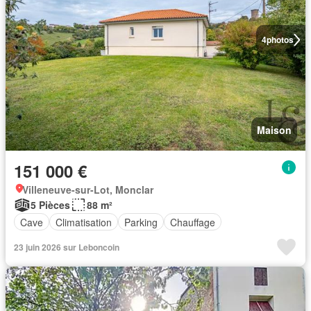
4
photos
Maison
151 000 €
Villeneuve-sur-Lot, Monclar
5 Pièces
88 m²
Cave
Climatisation
Parking
Chauffage
23 juin 2026 sur Leboncoin