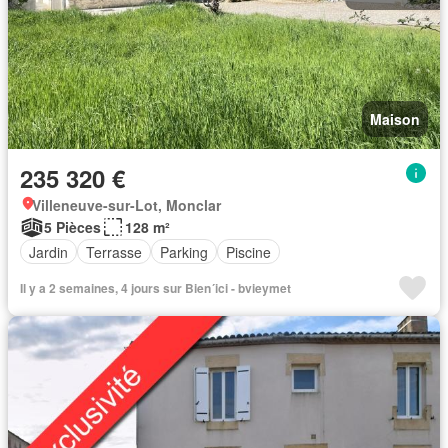
Maison
235 320 €
Villeneuve-sur-Lot, Monclar
5 Pièces
128 m²
Jardin
Terrasse
Parking
Piscine
Il y a 2 semaines, 4 jours sur Bien´ici - bvieymet