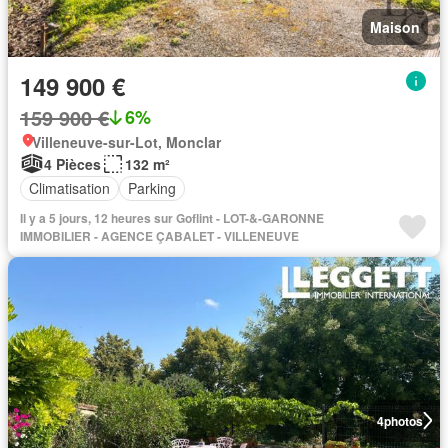
Maison
149 900 €
159 900 €
6%
Villeneuve-sur-Lot, Monclar
4 Pièces
132 m²
Climatisation
Parking
Il y a 5 jours, 12 heures sur Goflint - LOT-&-GARONNE
IMMOBILIER - AGENCE ÇABALET - VILLENEUVE
4
photos