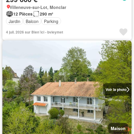
Villeneuve-sur-Lot, Monclar
12 Pièces
290 m²
Jardin
Balcon
Parking
4 juil. 2026 sur Bien´ici - bvieymet
Voir la photo
Maison