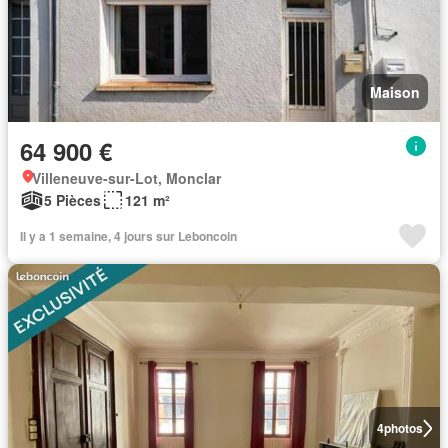
Maison
64 900 €
Villeneuve-sur-Lot, Monclar
5 Pièces
121 m²
Il y a 1 semaine, 4 jours sur Leboncoin
4
photos