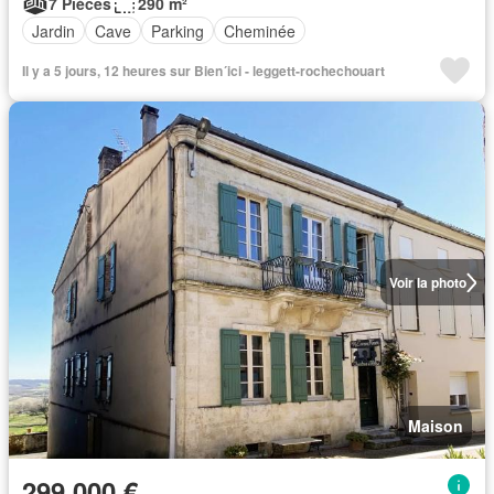
7 Pièces
290 m²
Jardin
Cave
Parking
Cheminée
Il y a 5 jours, 12 heures sur Bien´ici - leggett-rochechouart
Voir la photo
Maison
299 000 €