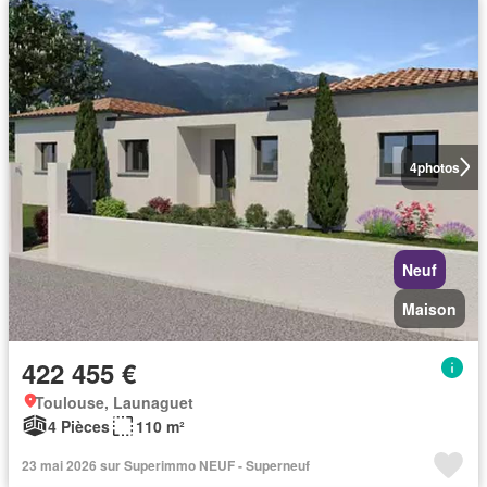
4
photos
Neuf
Maison
422 455 €
Toulouse, Launaguet
4 Pièces
110 m²
23 mai 2026 sur Superimmo NEUF - Superneuf