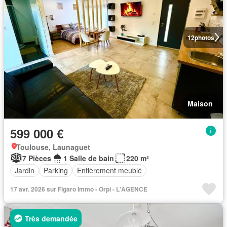
12
photos
Maison
599 000 €
Toulouse, Launaguet
7 Pièces
1 Salle de bain
220 m²
Jardin
Parking
Entièrement meublé
17 avr. 2026 sur Figaro Immo - Orpi - L'AGENCE
Très demandée