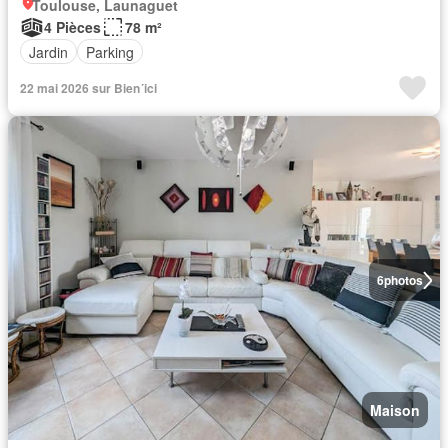
Toulouse, Launaguet
4 Pièces
78 m²
Jardin
Parking
22 mai 2026 sur Bien´ici
6
photos
Maison