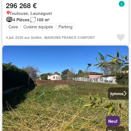
296 268 €
Toulouse, Launaguet
4 Pièces
105 m²
Cave
Cuisine équipée
Parking
4 juil. 2026 sur Goflint - MAISONS FRANCE CONFORT
6
photos
Neuf