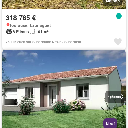
Maison
318 785 €
Toulouse, Launaguet
6 Pièces
101 m²
25 juin 2026 sur Superimmo NEUF - Superneuf
4
photos
Neuf