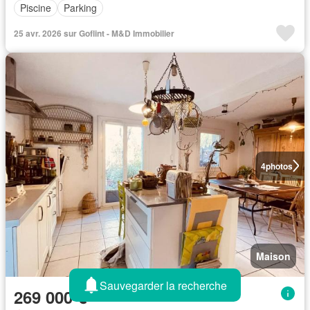
Piscine
Parking
25 avr. 2026 sur Goflint - M&D Immobilier
4
photos
Maison
Sauvegarder la recherche
269 000 €