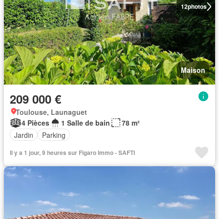
12
photos
Maison
209 000 €
Toulouse, Launaguet
4 Pièces
1 Salle de bain
78 m²
Jardin
Parking
Il y a 1 jour, 9 heures sur Figaro Immo - SAFTI