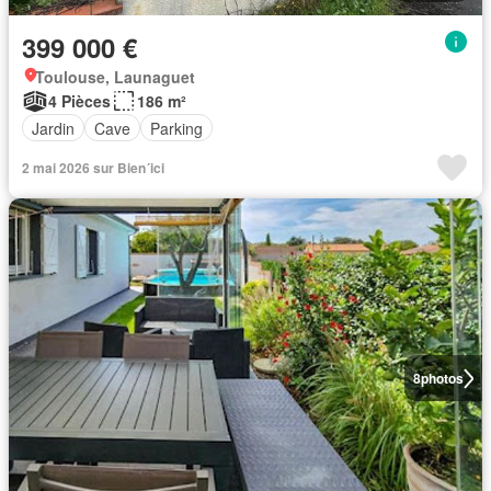
399 000 €
Toulouse, Launaguet
4 Pièces
186 m²
Jardin
Cave
Parking
2 mai 2026 sur Bien´ici
8
photos