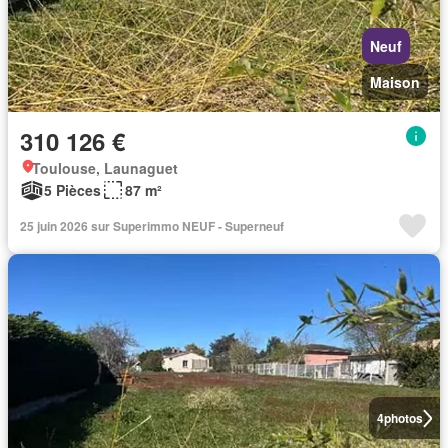
Neuf
Maison
310 126 €
Toulouse, Launaguet
5 Pièces
87 m²
25 juin 2026 sur Superimmo NEUF - Superneuf
4
photos