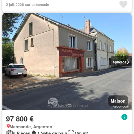
2 juil. 2026 sur Leboncoin
4
photos
Maison
97 800 €
Marmande, Argenton
6 Pièces
1 Salle de bain
150 m²