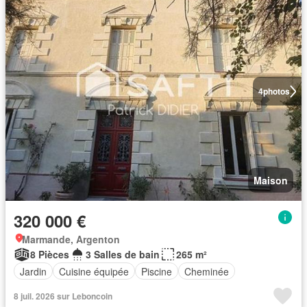
4
photos
Maison
320 000 €
Marmande, Argenton
8 Pièces
3 Salles de bain
265 m²
Jardin
Cuisine équipée
Piscine
Cheminée
8 juil. 2026 sur Leboncoin