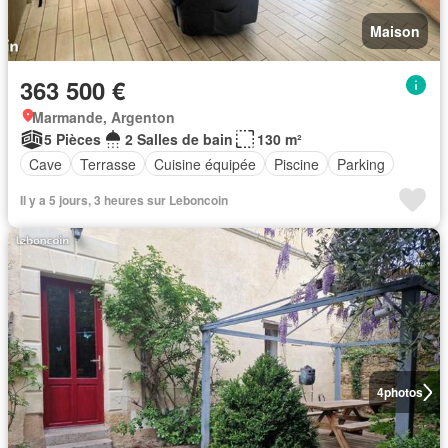
Maison
363 500 €
Marmande, Argenton
5 Pièces
2 Salles de bain
130 m²
Cave
Terrasse
Cuisine équipée
Piscine
Parking
Il y a 5 jours, 3 heures sur Leboncoin
4
photos