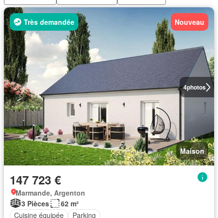
Très demandée
Nouveau
4
photos
Maison
147 723 €
Marmande, Argenton
3 Pièces
62 m²
Cuisine équipée
Parking