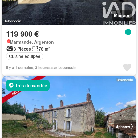
Maison
119 900 €
Marmande, Argenton
3 Pièces
78 m²
Cuisine équipée
Il y a 1 semaine, 3 heures sur Leboncoin
Très demandée
4
photos