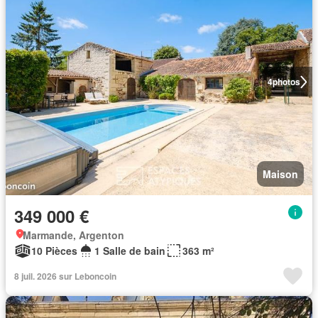
4
photos
Maison
349 000 €
Marmande, Argenton
10 Pièces
1 Salle de bain
363 m²
8 juil. 2026 sur Leboncoin