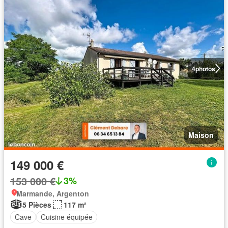
4
photos
Maison
149 000 €
153 000 €
3%
Marmande, Argenton
5 Pièces
117 m²
Cave
Cuisine équipée