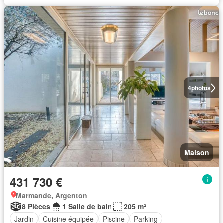
4
photos
Maison
431 730 €
Marmande, Argenton
8 Pièces
1 Salle de bain
205 m²
Jardin
Cuisine équipée
Piscine
Parking