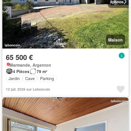
4
photos
Maison
65 500 €
Marmande, Argenton
4 Pièces
79 m²
Jardin
Cave
Parking
12 juil. 2026 sur Leboncoin