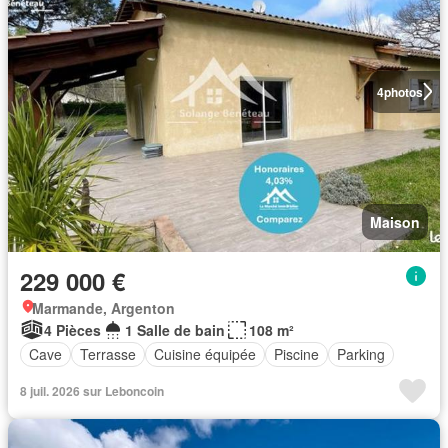
4
photos
Maison
229 000 €
Marmande, Argenton
4 Pièces
1 Salle de bain
108 m²
Cave
Terrasse
Cuisine équipée
Piscine
Parking
8 juil. 2026 sur Leboncoin