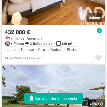
Maison
432 000 €
Marmande, Argenton
6 Pièces
2 Salles de bain
185 m²
Jardin
Terrasse
Cuisine équipée
Piscine
14 juin 2026 sur Leboncoin
Sauvegarder la recherche
4
photos