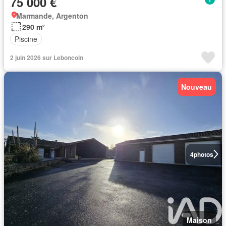
75 000 €
Marmande, Argenton
290 m²
Piscine
2 juin 2026 sur Leboncoin
Nouveau
4
photos
Maison