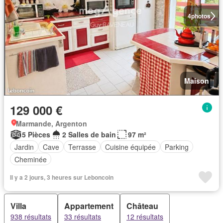
4
photos
Maison
129 000 €
Marmande, Argenton
5 Pièces
2 Salles de bain
97 m²
Jardin
Cave
Terrasse
Cuisine équipée
Parking
Cheminée
Il y a 2 jours, 3 heures sur Leboncoin
Villa
Appartement
Château
938 résultats
33 résultats
12 résultats