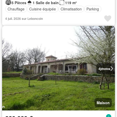
5 Pièces
1 Salle de bain
119 m²
Chauffage
Cuisine équipée
Climatisation
Parking
4 juil. 2026 sur Leboncoin
4
photos
Maison