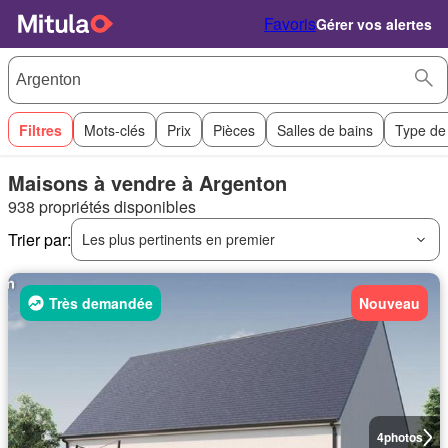
Favoris
Gérer vos alertes
Filtres
Mots-clés
Prix
Pièces
Salles de bains
Type de
Maisons à vendre à Argenton
938 propriétés disponibles
Trier par:
Les plus pertinents en premier
Très demandée
Nouveau
4
photos