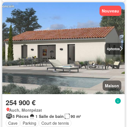
Nouveau
4
photos
Maison
254 900 €
Auch, Montpézat
5 Pièces
1 Salle de bain
90 m²
Cave
Parking
Court de tennis