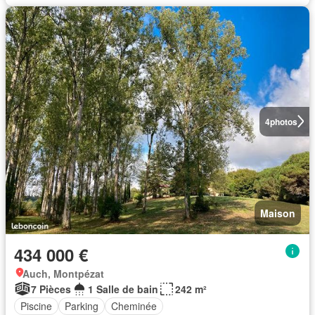
4
photos
Maison
434 000 €
Auch, Montpézat
7 Pièces
1 Salle de bain
242 m²
Piscine
Parking
Cheminée