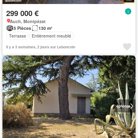
299 000 €
Auch, Montpézat
5 Pièces
130 m²
Terrasse
Entièrement meublé
Il y a 3 semaines, 2 jours sur Leboncoin
4
photos