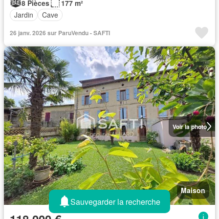
8 Pièces
177 m²
Jardin
Cave
26 janv. 2026 sur ParuVendu - SAFTI
Voir la photo
Maison
Sauvegarder la recherche
118 000 €