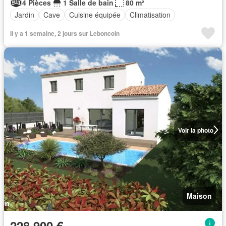
4 Pièces
1 Salle de bain
80 m²
Jardin
Cave
Cuisine équipée
Climatisation
Il y a 1 semaine, 2 jours sur Leboncoin
Voir la photo
Maison
228 900 €