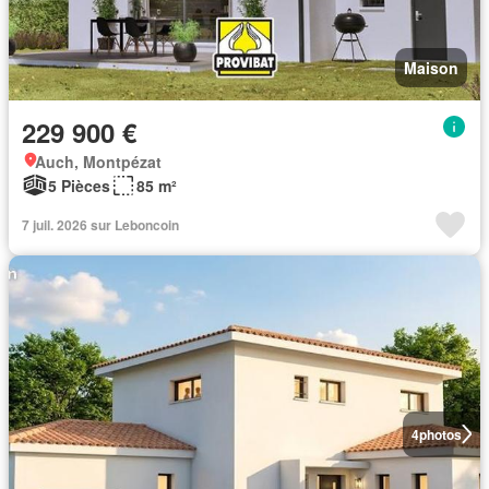
Maison
229 900 €
Auch, Montpézat
5 Pièces
85 m²
7 juil. 2026 sur Leboncoin
4
photos