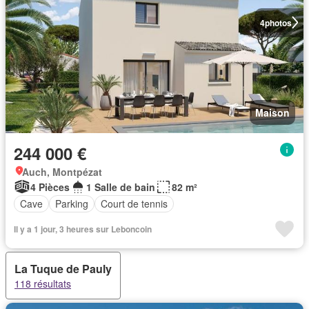
4
photos
Maison
244 000 €
Auch, Montpézat
4 Pièces
1 Salle de bain
82 m²
Cave
Parking
Court de tennis
Il y a 1 jour, 3 heures sur Leboncoin
La Tuque de Pauly
118 résultats