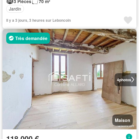
3 Pièces
70 m²
Jardin
Il y a 3 jours, 3 heures sur Leboncoin
Très demandée
4
photos
Maison
118 000 €