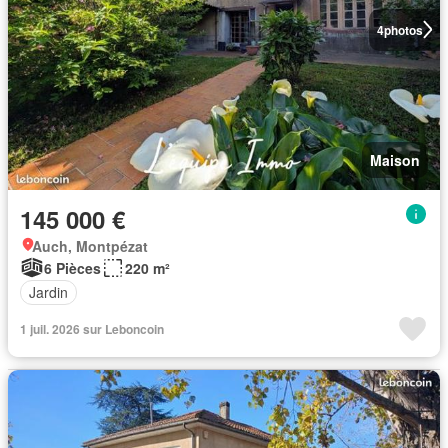
4
photos
Maison
145 000 €
Auch, Montpézat
6 Pièces
220 m²
Jardin
1 juil. 2026 sur Leboncoin