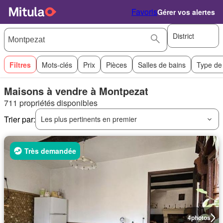
Favoris
Gérer vos alertes
District
Filtres
Mots-clés
Prix
Pièces
Salles de bains
Type de
Maisons à vendre à Montpezat
711 propriétés disponibles
Trier par:
Les plus pertinents en premier
Très demandée
4
photos