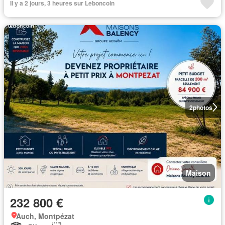
Il y a 2 jours, 3 heures sur Leboncoin
2
photos
Maison
232 800 €
Auch, Montpézat