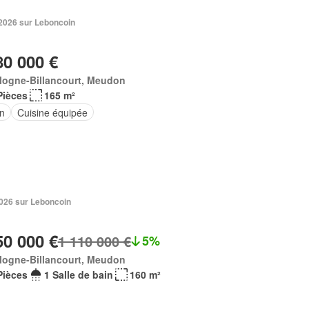
. 2026 sur Leboncoin
80 000 €
logne-Billancourt, Meudon
Pièces
165 m²
in
Cuisine équipée
 2026 sur Leboncoin
50 000 €
1 110 000 €
5%
logne-Billancourt, Meudon
Pièces
1 Salle de bain
160 m²