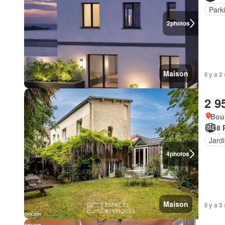
Park
2
photos
Maison
Il y a 
2 9
Bou
8 
Jard
4
photos
Maison
Il y a 