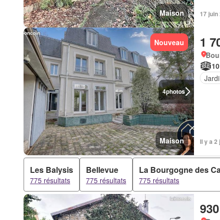
Maison
17 juin
1 7
Nouveau
Bou
10
Jard
4
photos
Maison
Il y a 
Les Balysis
Bellevue
La Bourgogne des C
775 résultats
775 résultats
775 résultats
930