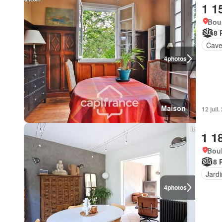
1 1
Bou
8 
Cav
4
photos
Maison
12 juil
1 1
Bou
8 
Jardi
4
photos