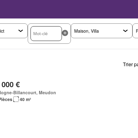
P
Trier p
 000 €
logne-Billancourt, Meudon
Pièces
40 m²