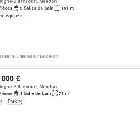
logne-Billancourt, Meudon
Pièces
3 Salles de bain
161 m²
ine équipée
1 semaine, 3 heures sur Leboncoin
 000 €
logne-Billancourt, Meudon
Pièces
1 Salle de bain
73 m²
in
Parking