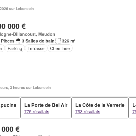
 2026 sur Leboncoin
00 000 €
logne-Billancourt, Meudon
 Pièces
3 Salles de bain
326 m²
in
Parking
Terrasse
Cheminée
2 jours, 3 heures sur Leboncoin
apucins
La Porte de Bel Air
La Côte de la Verrerie
L
775 résultats
763 résultats
7
 000 €