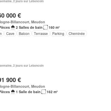
1 semaine, 2 jours sur Leboncoin
60 000 €
logne-Billancourt, Meudon
Pièces
2 Salles de bain
160 m²
in
Cave
Balcon
Terrasse
Parking
Cheminée
1 semaine, 2 jours sur Leboncoin
91 900 €
logne-Billancourt, Meudon
Pièces
1 Salle de bain
162 m²