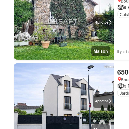
Bou
6 
Cuis
4
photos
Maison
Il y a 
650
Bou
3 
Jard
4
photos