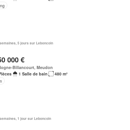
ing
2 semaines, 5 jours sur Leboncoin
50 000 €
logne-Billancourt, Meudon
Pièces
1 Salle de bain
480 m²
in
3 semaines, 1 jour sur Leboncoin