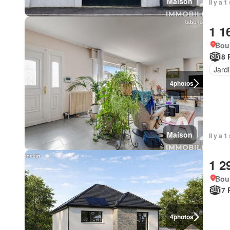
Maison
Il y a 
1 1
Bou
8 
Jard
4
photos
Maison
Il y a 
1 2
Bou
7 
4
photos