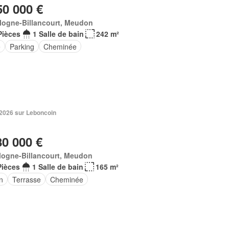
50 000 €
logne-Billancourt, Meudon
Pièces
1 Salle de bain
242 m²
e
Parking
Cheminée
. 2026 sur Leboncoin
80 000 €
logne-Billancourt, Meudon
Pièces
1 Salle de bain
165 m²
n
Terrasse
Cheminée