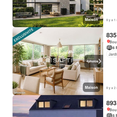
Maison
Il y a 
835
Bou
6 
Jard
4
photos
Maison
Il y a 
893
Bou
5 