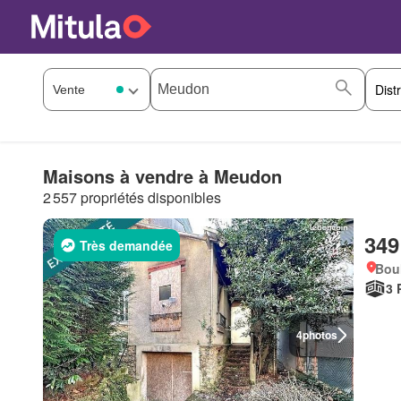
Maisons à vendre à Meudon
2 557 propriétés disponibles
349
Très demandée
Bou
3 
4
photos