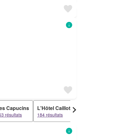
es Capucins
L'Hôtel Caillot
La Croix Jeanne
Le Pa
63 résultats
184 résultats
164 résultats
144 rés