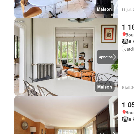
Maison
11 juil
1 1
Bou
6 
Jard
4
photos
Maison
9 juil.
1 0
Bou
8 