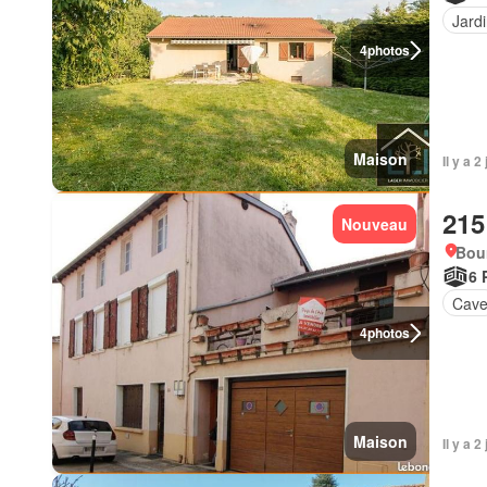
Jard
4
photos
Maison
Il y a 
215
Nouveau
Bou
6 
Cav
4
photos
Maison
Il y a 