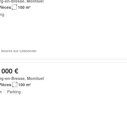
g-en-Bresse, Montluel
Pièces
100 m²
ing
23 heures sur Leboncoin
 000 €
rg-en-Bresse, Montluel
Pièces
100 m²
in
Parking