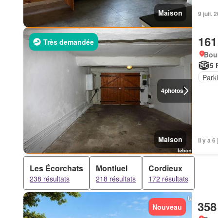
Maison
9 juil.
161
Très demandée
Bou
5 
Park
4
photos
Maison
Il y a 
Les Écorchats
Montluel
Cordieux
238 résultats
218 résultats
172 résultats
358
Nouveau