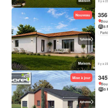
Maison
Il y a 
356
Nouveau
Bour
5 
Park
3
photos
Maison
Il y a 
345
Mise à jour
Bou
5 
4
photos