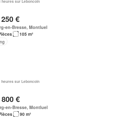
23 heures sur Leboncoin
 250 €
g-en-Bresse, Montluel
Pièces
105 m²
ing
23 heures sur Leboncoin
 800 €
rg-en-Bresse, Montluel
Pièces
90 m²