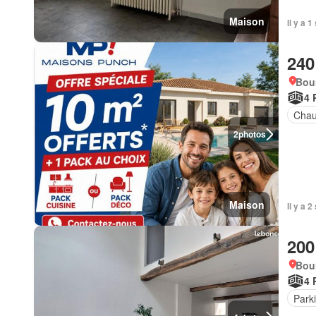
Maison
Il y a 
240
Bou
4 
Chau
2
photos
Maison
Il y a 
200
Bou
4 
Park