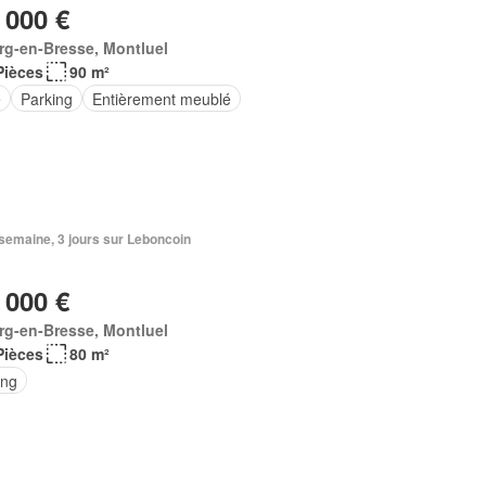
 000 €
rg-en-Bresse, Montluel
Pièces
90 m²
e
Parking
Entièrement meublé
1 semaine, 3 jours sur Leboncoin
 000 €
rg-en-Bresse, Montluel
Pièces
80 m²
ing