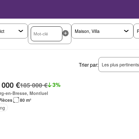
P
Trier par:
Les plus pertinent
 000 €
185 000 €
3%
rg-en-Bresse, Montluel
Pièces
80 m²
ing