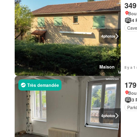
349
Bou
4 
Cav
4
photos
Maison
Il y a 
179
Très demandée
Bou
3 
Park
4
photos