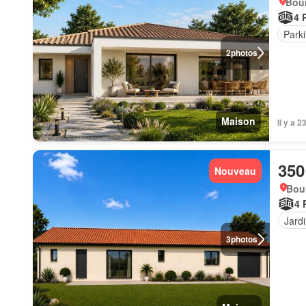
Bour
4 
Park
2
photos
Maison
Il y a 
350
Nouveau
Bou
4 
Jard
3
photos