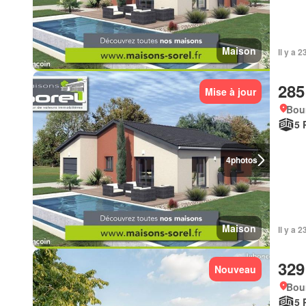
Maison
Il y a 
285
Mise à jour
Bou
5 
4
photos
Maison
Il y a 
329
Nouveau
Bou
5 