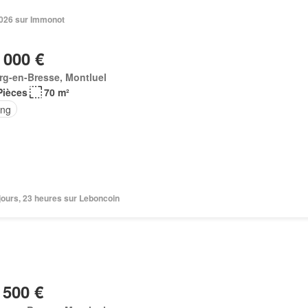
 2026 sur Immonot
 000 €
rg-en-Bresse, Montluel
Pièces
70 m²
ing
6 jours, 23 heures sur Leboncoin
 500 €