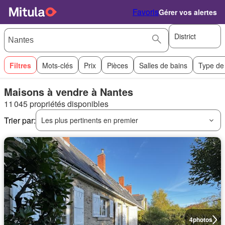
Favoris
Gérer vos alertes
District
Filtres
Mots-clés
Prix
Pièces
Salles de bains
Type de
Maisons à vendre à Nantes
11 045 propriétés disponibles
Trier par:
Les plus pertinents en premier
4
photos