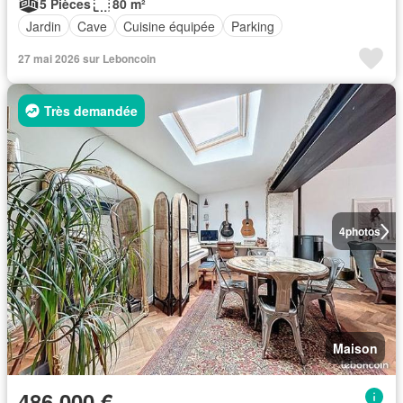
5 Pièces
80 m²
Jardin
Cave
Cuisine équipée
Parking
27 mai 2026 sur Leboncoin
Très demandée
4
photos
Maison
486 000 €