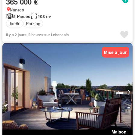
365 000 €
Nantes
5 Pièces
108 m²
Jardin
Parking
Il y a 2 jours, 2 heures sur Leboncoin
Mise à jour
4
photos
Maison