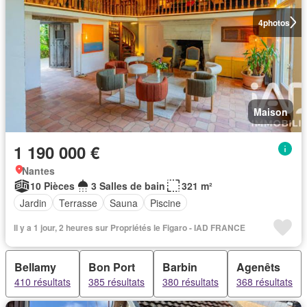
4
photos
Maison
1 190 000 €
Nantes
10 Pièces
3 Salles de bain
321 m²
Jardin
Terrasse
Sauna
Piscine
Il y a 1 jour, 2 heures sur Propriétés le Figaro - IAD FRANCE
Bellamy
Bon Port
Barbin
Agenêts
410 résultats
385 résultats
380 résultats
368 résultats