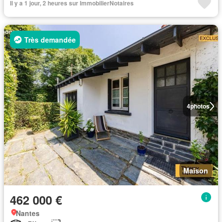
Il y a 1 jour, 2 heures sur ImmobilierNotaires
Très demandée
4
photos
Maison
462 000 €
Nantes