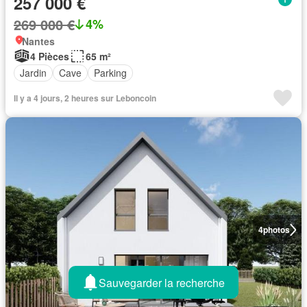
257 000 €
269 000 €
4%
Nantes
4 Pièces
65 m²
Jardin
Cave
Parking
Il y a 4 jours, 2 heures sur Leboncoin
4
photos
Sauvegarder la recherche