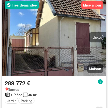
Très demandée
Mise à jour
4
photos
Maison
289 772 €
Nantes
1 Pièce
46 m²
Jardin
Parking