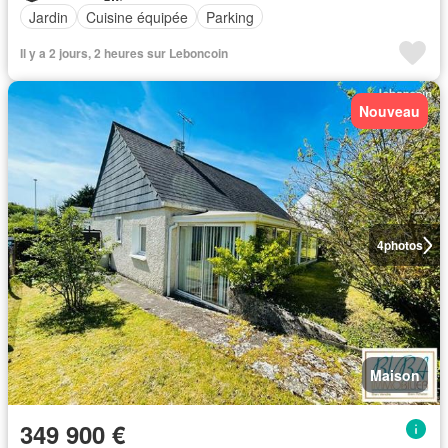
Jardin
Cuisine équipée
Parking
Il y a 2 jours, 2 heures sur Leboncoin
Nouveau
4
photos
Maison
349 900 €