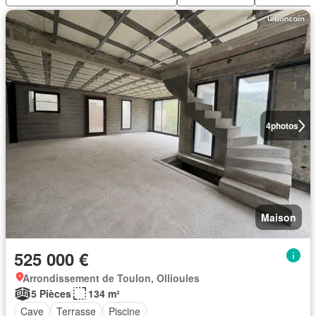
4
photos
Maison
525 000 €
Arrondissement de Toulon, Ollioules
5 Pièces
134 m²
Cave
Terrasse
Piscine