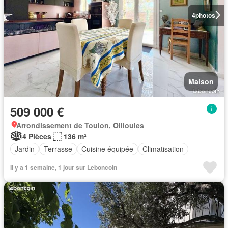
4
photos
Maison
509 000 €
Arrondissement de Toulon, Ollioules
4 Pièces
136 m²
Jardin
Terrasse
Cuisine équipée
Climatisation
Il y a 1 semaine, 1 jour sur Leboncoin