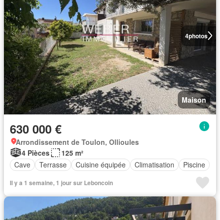
4
photos
Maison
630 000 €
Arrondissement de Toulon, Ollioules
4 Pièces
125 m²
Cave
Terrasse
Cuisine équipée
Climatisation
Piscine
Il y a 1 semaine, 1 jour sur Leboncoin