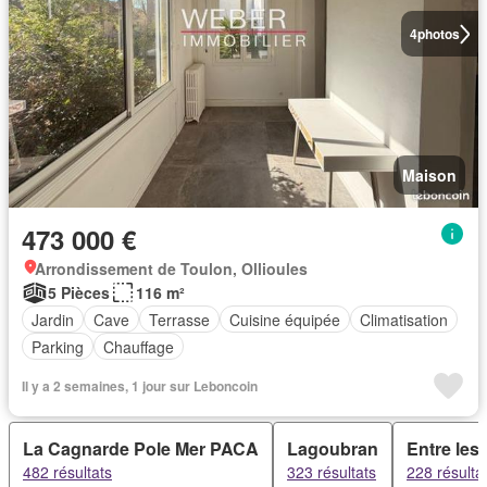
4
photos
Maison
473 000 €
Arrondissement de Toulon, Ollioules
5 Pièces
116 m²
Jardin
Cave
Terrasse
Cuisine équipée
Climatisation
Parking
Chauffage
Il y a 2 semaines, 1 jour sur Leboncoin
La Cagnarde Pole Mer PACA
Lagoubran
Entre les
482 résultats
323 résultats
228 résulta