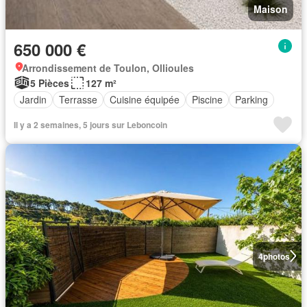
Maison
650 000 €
Arrondissement de Toulon, Ollioules
5 Pièces
127 m²
Jardin
Terrasse
Cuisine équipée
Piscine
Parking
Il y a 2 semaines, 5 jours sur Leboncoin
4
photos