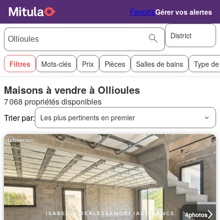
Favoris
Gérer vos alertes
District
Filtres
Mots-clés
Prix
Pièces
Salles de bains
Type de
Maisons à vendre à Ollioules
7 068 propriétés disponibles
Trier par:
Les plus pertinents en premier
4
photos