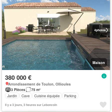
4
photos
Maison
380 000 €
Arrondissement de Toulon, Ollioules
3 Pièces
75 m²
Jardin
Cave
Cuisine équipée
Parking
Il y a 3 jours, 3 heures sur Leboncoin