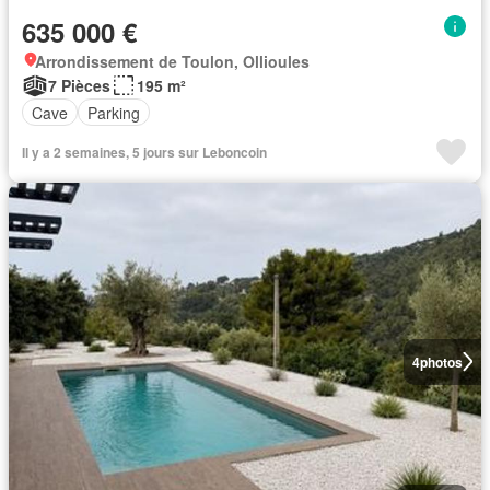
635 000 €
Arrondissement de Toulon, Ollioules
7 Pièces
195 m²
Cave
Parking
Il y a 2 semaines, 5 jours sur Leboncoin
4
photos