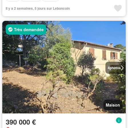
Il y a 2 semaines, 5 jours sur Leboncoin
Très demandée
4
photos
Maison
390 000 €