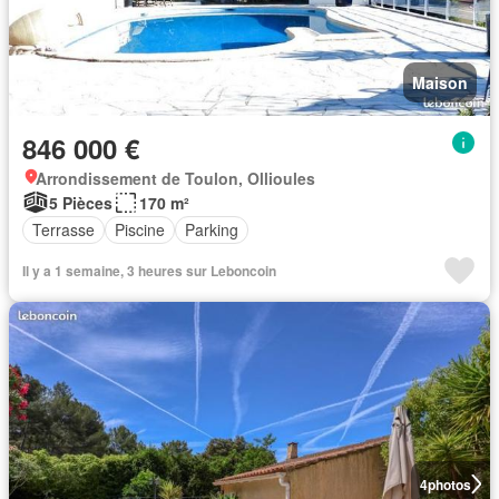
Maison
846 000 €
Arrondissement de Toulon, Ollioules
5 Pièces
170 m²
Terrasse
Piscine
Parking
Il y a 1 semaine, 3 heures sur Leboncoin
4
photos