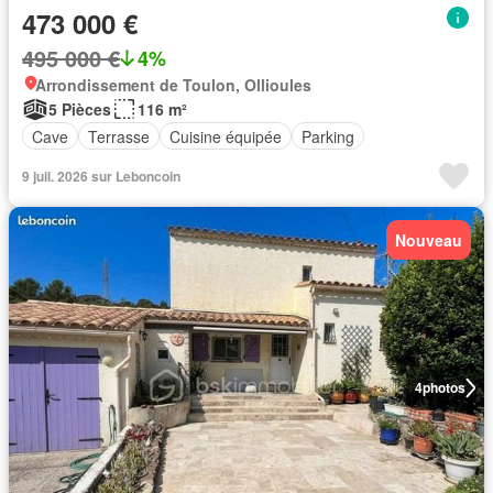
473 000 €
495 000 €
4%
Arrondissement de Toulon, Ollioules
5 Pièces
116 m²
Cave
Terrasse
Cuisine équipée
Parking
9 juil. 2026 sur Leboncoin
Nouveau
4
photos