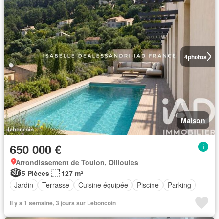
4
photos
Maison
650 000 €
Arrondissement de Toulon, Ollioules
5 Pièces
127 m²
Jardin
Terrasse
Cuisine équipée
Piscine
Parking
Il y a 1 semaine, 3 jours sur Leboncoin