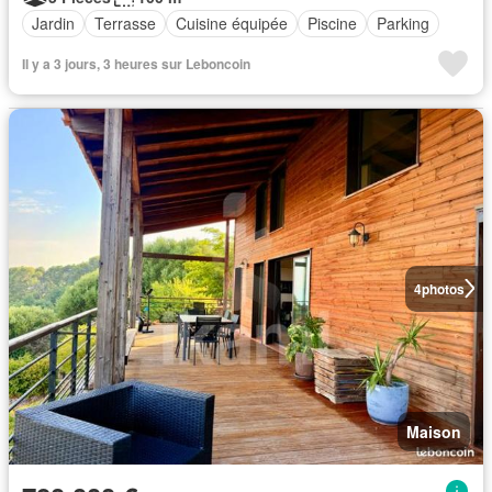
Jardin
Terrasse
Cuisine équipée
Piscine
Parking
Il y a 3 jours, 3 heures sur Leboncoin
4
photos
Maison