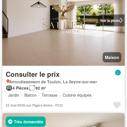
Voir la photo
Maison
Consulter le prix
Arrondissement de Toulon, La Seyne-sur-mer
4 Pièces
92 m²
Jardin
Balcon
Terrasse
Cuisine équipée
23 mai 2026 sur Figaro Immo - FC2I
Très demandée