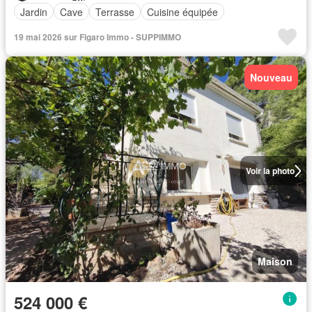
Jardin
Cave
Terrasse
Cuisine équipée
19 mai 2026 sur Figaro Immo - SUPPIMMO
Nouveau
Voir la photo
Maison
524 000 €