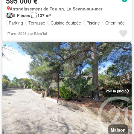
595 000 €
Arrondissement de Toulon, La Seyne-sur-mer
5 Pièces
137 m²
Parking
Terrasse
Cuisine équipée
Piscine
Cheminée
17 avr. 2026 sur Bien´ici
Voir la photo
Maison