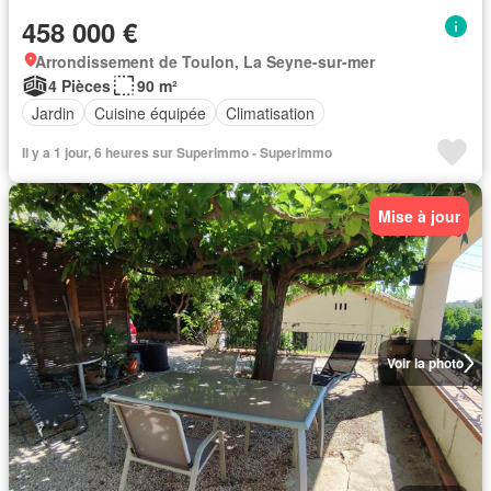
458 000 €
Arrondissement de Toulon, La Seyne-sur-mer
4 Pièces
90 m²
Jardin
Cuisine équipée
Climatisation
Il y a 1 jour, 6 heures sur Superimmo - Superimmo
Mise à jour
Voir la photo