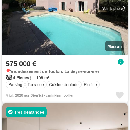
Voir la photo
Maison
575 000 €
Arrondissement de Toulon, La Seyne-sur-mer
4 Pièces
108 m²
Parking
Terrasse
Cuisine équipée
Piscine
4 juil. 2026 sur Bien´ici - carini-immobilier
Très demandée