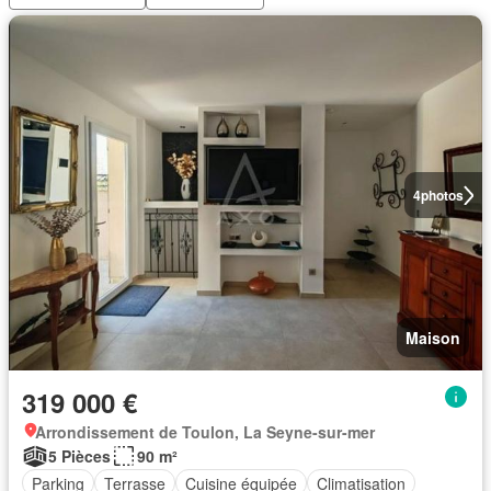
4
photos
Maison
319 000 €
Arrondissement de Toulon, La Seyne-sur-mer
5 Pièces
90 m²
Parking
Terrasse
Cuisine équipée
Climatisation