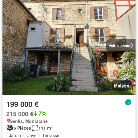
Voir la photo
Maison
199 000 €
215 000 €
7%
Senlis, Montataire
6 Pièces
111 m²
Jardin
Cave
Terrasse