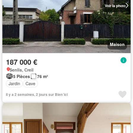
Voir la photo
Maison
187 000 €
Senlis, Creil
5 Pièces
76 m²
Jardin
Cave
Il y a 2 semaines, 2 jours sur Bien´ici