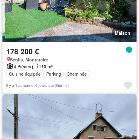
Maison
178 200 €
Senlis, Montataire
4 Pièces
110 m²
Cuisine équipée
Parking
Cheminée
Il y a 1 semaine, 6 jours sur Bien´ici