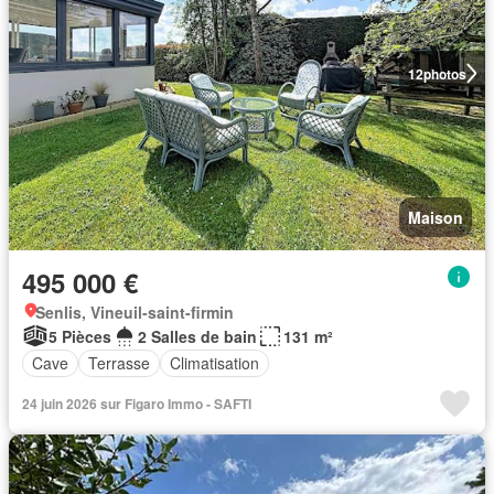
12
photos
Maison
495 000 €
Senlis, Vineuil-saint-firmin
5 Pièces
2 Salles de bain
131 m²
Cave
Terrasse
Climatisation
24 juin 2026 sur Figaro Immo - SAFTI