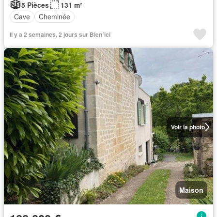
5 Pièces
131 m²
Cave
Cheminée
Il y a 2 semaines, 2 jours sur Bien´ici
Voir la photo
Maison