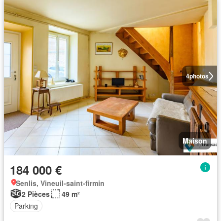
4
photos
Maison
184 000 €
Senlis, Vineuil-saint-firmin
2 Pièces
49 m²
Parking