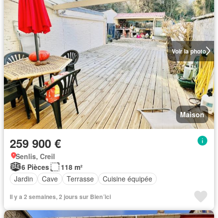
Voir la photo
Maison
259 900 €
Senlis, Creil
6 Pièces
118 m²
Jardin
Cave
Terrasse
Cuisine équipée
Il y a 2 semaines, 2 jours sur Bien´ici