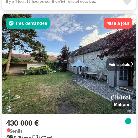
Il y a 1 jour, 17 heures sur Bien´ici - chatel-gouvieux
Très demandée
Mise à jour
Voir la photo
Maison
430 000 €
Senlis
5 Pièces
107 m²