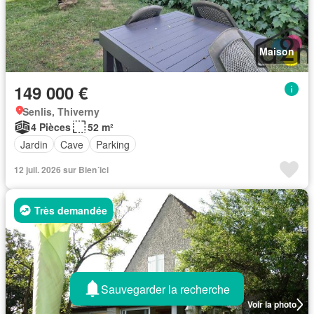
Maison
149 000 €
Senlis, Thiverny
4 Pièces
52 m²
Jardin
Cave
Parking
12 juil. 2026 sur Bien´ici
Très demandée
Sauvegarder la recherche
Voir la photo