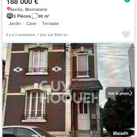
188 000 €
Senlis, Montataire
5 Pièces
90 m²
Jardin
Cave
Terrasse
Il y a 3 semaines, 1 jour sur Bien´ici
Voir la photo
Maison