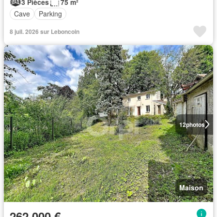
3 Pièces
75 m²
Cave
Parking
8 juil. 2026 sur Leboncoin
12
photos
Maison
262 000 €