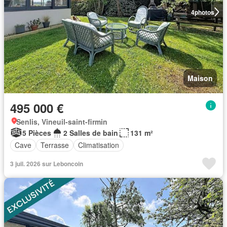
4
photos
Maison
495 000 €
Senlis, Vineuil-saint-firmin
5 Pièces
2 Salles de bain
131 m²
Cave
Terrasse
Climatisation
3 juil. 2026 sur Leboncoin