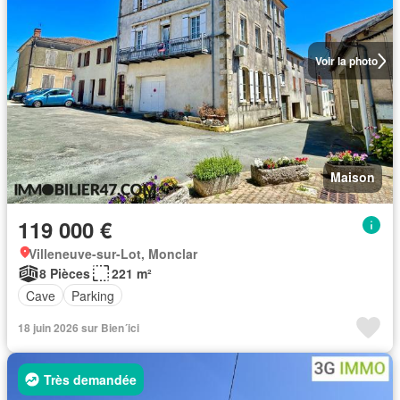
Voir la photo
Maison
119 000 €
Villeneuve-sur-Lot, Monclar
8 Pièces
221 m²
Cave
Parking
18 juin 2026 sur Bien´ici
Très demandée