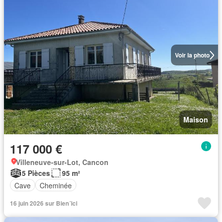
Voir la photo
Maison
117 000 €
Villeneuve-sur-Lot, Cancon
5 Pièces
95 m²
Cave
Cheminée
16 juin 2026 sur Bien´ici