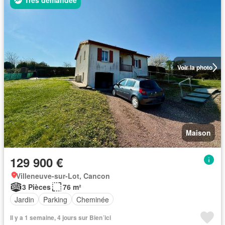
Très demandée
Voir la photo
Maison
129 900 €
Villeneuve-sur-Lot, Cancon
3 Pièces
76 m²
Jardin
Parking
Cheminée
Il y a 1 semaine, 4 jours sur Bien´ici