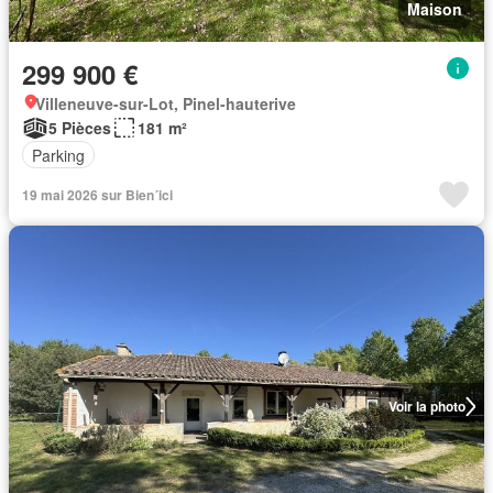
Maison
299 900 €
Villeneuve-sur-Lot, Pinel-hauterive
5 Pièces
181 m²
Parking
19 mai 2026 sur Bien´ici
Voir la photo