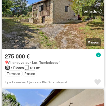
Voir la photo
Maison
275 000 €
Villeneuve-sur-Lot, Tombeboeuf
7 Pièces
181 m²
Terrasse
Piscine
Il y a 1 semaine, 2 jours sur Bien´ici - bvieymet