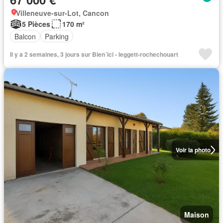
Villeneuve-sur-Lot, Cancon
5 Pièces
170 m²
Balcon
Parking
Il y a 2 semaines, 3 jours sur Bien´ici - leggett-rochechouart
Voir la photo
Maison