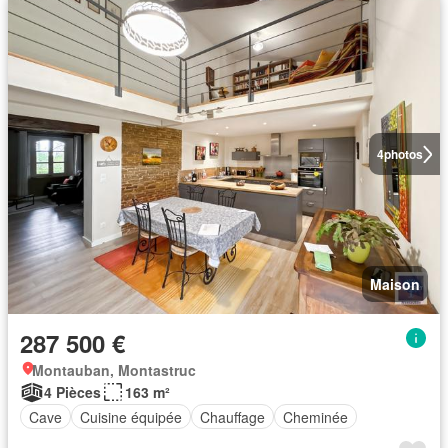
4
photos
Maison
287 500 €
Montauban, Montastruc
4 Pièces
163 m²
Cave
Cuisine équipée
Chauffage
Cheminée