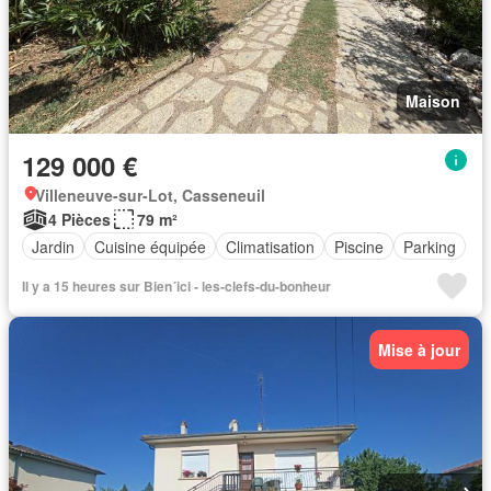
Maison
129 000 €
Villeneuve-sur-Lot, Casseneuil
4 Pièces
79 m²
Jardin
Cuisine équipée
Climatisation
Piscine
Parking
Il y a 15 heures sur Bien´ici - les-clefs-du-bonheur
Mise à jour