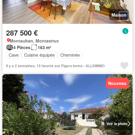
Maison
287 500 €
Montauban, Montastruc
4 Pièces
163 m²
Cave
Cuisine équipée
Cheminée
Il y a 2 semaines, 15 heures sur Figaro Immo - ALLSIMMO
Nouveau
Voir la photo