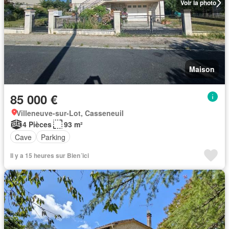
Voir la photo
Maison
85 000 €
Villeneuve-sur-Lot, Casseneuil
4 Pièces
93 m²
Cave
Parking
Il y a 15 heures sur Bien´ici