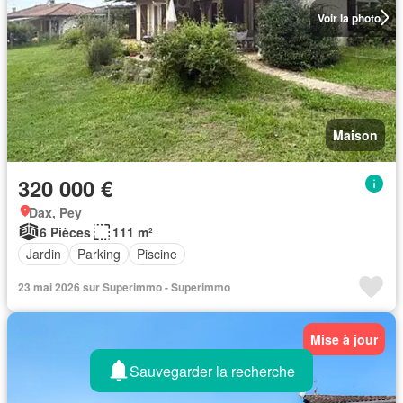
Voir la photo
Maison
320 000 €
Dax, Pey
6 Pièces
111 m²
Jardin
Parking
Piscine
23 mai 2026 sur Superimmo - Superimmo
Mise à jour
Sauvegarder la recherche