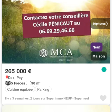
10
photos
Neuf
Maison
265 000 €
Dax, Pey
5 Pièces
90 m²
Cuisine équipée
Parking
Il y a 3 semaines, 2 jours sur Superimmo NEUF - Superneuf