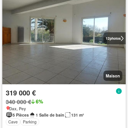
12
photos
Maison
319 000 €
340 000 €
6%
Dax, Pey
5 Pièces
1 Salle de bain
131 m²
Cave
Parking