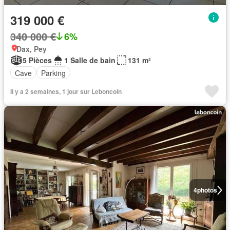
319 000 €
340 000 €
6%
Dax, Pey
5 Pièces
1 Salle de bain
131 m²
Cave
Parking
Il y a 2 semaines, 1 jour sur Leboncoin
4
photos