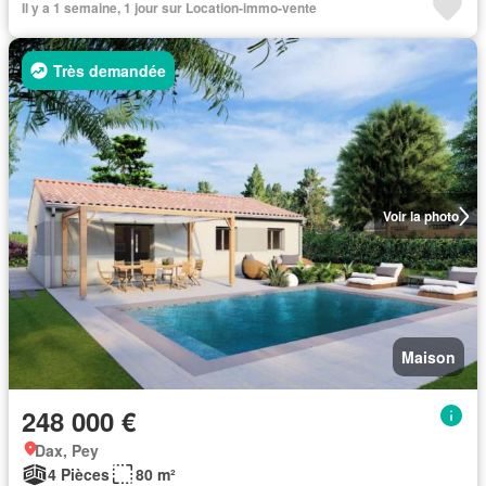
Il y a 1 semaine, 1 jour sur Location-immo-vente
Très demandée
Voir la photo
Maison
248 000 €
Dax, Pey
4 Pièces
80 m²