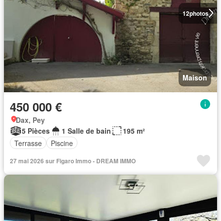
12
photos
Maison
450 000 €
Dax, Pey
5 Pièces
1 Salle de bain
195 m²
Terrasse
Piscine
27 mai 2026 sur Figaro Immo - DREAM IMMO