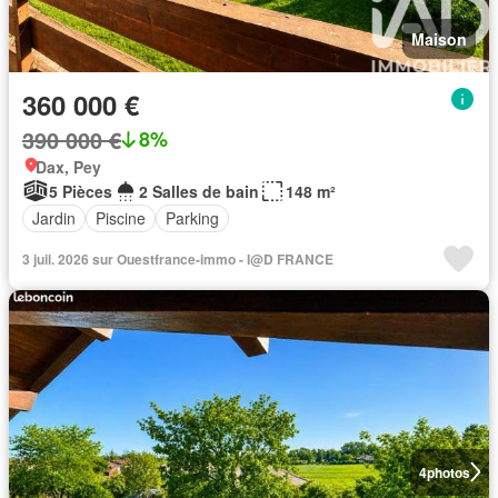
Maison
360 000 €
390 000 €
8%
Dax, Pey
5 Pièces
2 Salles de bain
148 m²
Jardin
Piscine
Parking
3 juil. 2026 sur Ouestfrance-immo - I@D FRANCE
4
photos