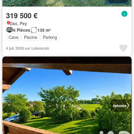
319 500 €
Dax, Pey
6 Pièces
135 m²
Cave
Piscine
Parking
4 juil. 2026 sur Leboncoin
4
photos