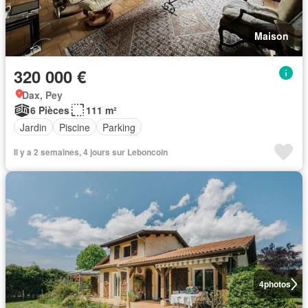
Maison
320 000 €
Dax, Pey
6 Pièces
111 m²
Jardin
Piscine
Parking
Il y a 2 semaines, 4 jours sur Leboncoin
4
photos