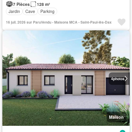
7 Pièces
128 m²
Jardin
Cave
Parking
16 juil. 2026 sur ParuVendu - Maisons MCA - Saint-Paul-lès-Dax
4
photos
Maison