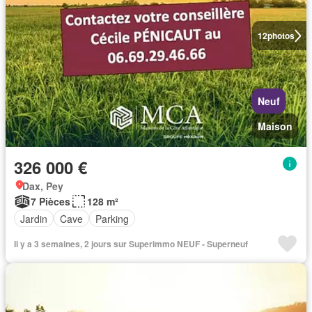
12
photos
Neuf
Maison
326 000 €
Dax, Pey
7 Pièces
128 m²
Jardin
Cave
Parking
Il y a 3 semaines, 2 jours sur Superimmo NEUF - Superneuf