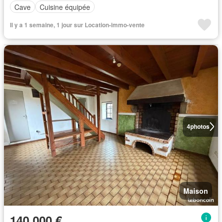
Cave
Cuisine équipée
Il y a 1 semaine, 1 jour sur Location-immo-vente
4
photos
Maison
140 000 €