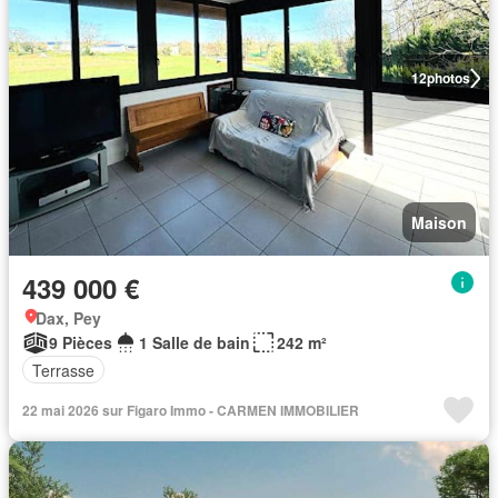
12
photos
Maison
439 000 €
Dax, Pey
9 Pièces
1 Salle de bain
242 m²
Terrasse
22 mai 2026 sur Figaro Immo - CARMEN IMMOBILIER