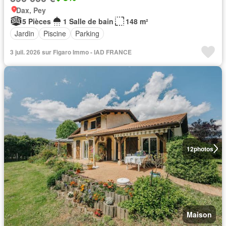
Dax, Pey
5 Pièces
1 Salle de bain
148 m²
Jardin
Piscine
Parking
3 juil. 2026 sur Figaro Immo - IAD FRANCE
12
photos
Maison