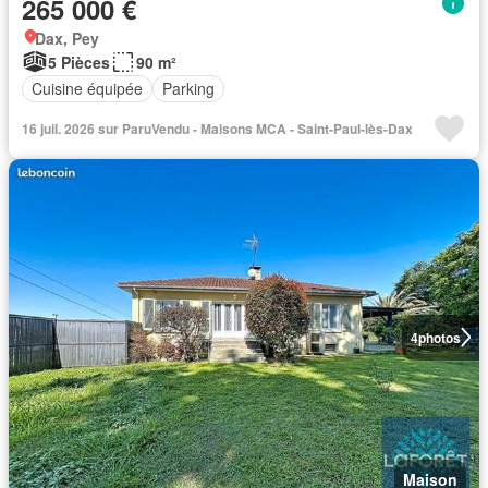
265 000 €
Dax, Pey
5 Pièces
90 m²
Cuisine équipée
Parking
16 juil. 2026 sur ParuVendu - Maisons MCA - Saint-Paul-lès-Dax
4
photos
Maison