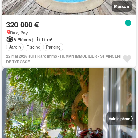
Maison
320 000 €
Dax, Pey
6 Pièces
111 m²
Jardin
Piscine
Parking
22 mai 2026 sur Figaro Immo - HUMAN IMMOBILIER - ST VINCENT
DE TYROSSE
Voir la photo