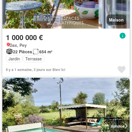
Maison
1 000 000 €
Dax, Pey
22 Pièces
654 m²
Jardin
Terrasse
Il y a 1 semaine, 3 jours sur Bien´ici
8
photos