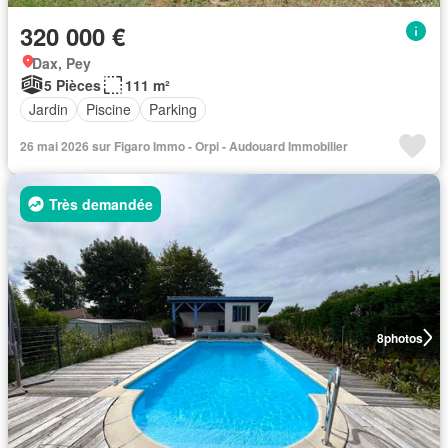
320 000 €
Dax, Pey
5 Pièces
111 m²
Jardin
Piscine
Parking
26 mai 2026 sur Figaro Immo - Orpi - Audouard Immobilier
Très demandée
8
photos