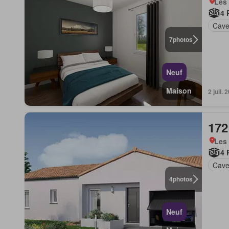
Les 
4 
Cav
7
photos
Neuf
Maison
2 juil
172
Les 
4 
Cav
4
photos
Neuf