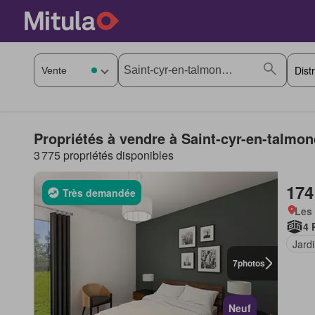
Propriétés à vendre à Saint-cyr-en-talmon
3 775 propriétés disponibles
174
Très demandée
Les 
4 
Jard
7
photos
Neuf