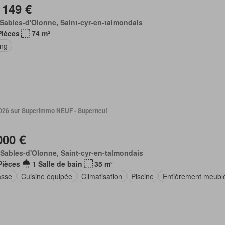
 149 €
Sables-d'Olonne, Saint-cyr-en-talmondais
Pièces
74 m²
ing
 2026 sur Superimmo NEUF - Superneuf
000 €
Sables-d'Olonne, Saint-cyr-en-talmondais
Pièces
1 Salle de bain
35 m²
asse
Cuisine équipée
Climatisation
Piscine
Entièrement meubl