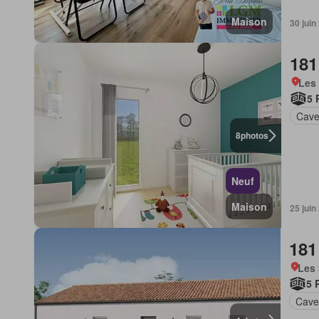
Maison
30 jui
181
Les 
5 
Cav
8
photos
Neuf
Maison
25 jui
181
Les 
5 
Cav