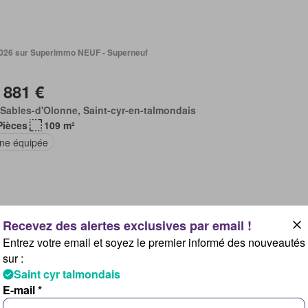
. 2026 sur Superimmo NEUF - Superneuf
 881 €
Sables-d'Olonne, Saint-cyr-en-talmondais
Pièces
109 m²
ine équipée
. 2026 sur Superimmo NEUF - Superneuf
Entrez votre email et soyez le premier informé des nouveautés
sur :
 881 €
Saint cyr talmondais
Sables-d'Olonne, Saint-cyr-en-talmondais
E-mail *
Pièces
109 m²