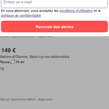
ine équipée
En vous abonnant, vous acceptez les
conditions d'utilisation
et la
politique de confidentialité
Recevoir des alertes
. 2026 sur Superimmo NEUF - Superneuf
 149 €
Sables-d'Olonne, Saint-cyr-en-talmondais
Pièces
74 m²
ing
. 2026 sur Superimmo NEUF - Superneuf