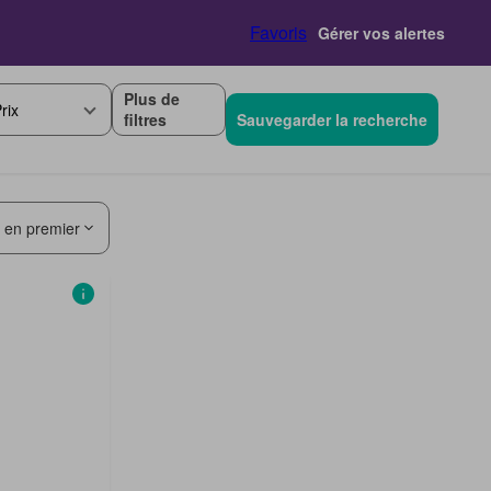
Favoris
Gérer vos alertes
Plus de
rix
filtres
Sauvegarder la recherche
s en premier