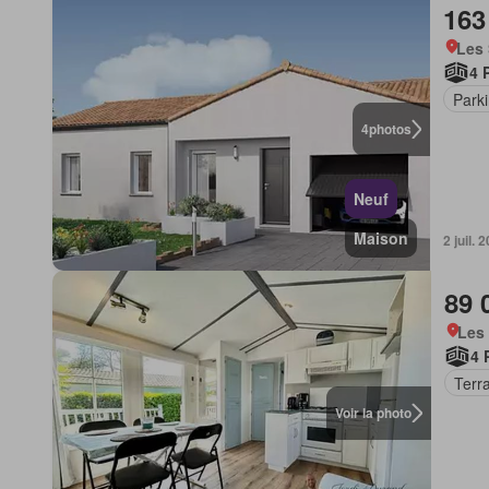
163
Les 
4 
Park
4
photos
Neuf
Maison
2 juil.
89 
Les 
4 
Terr
Voir la photo