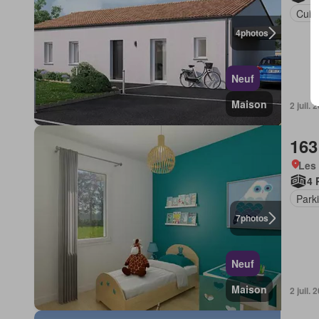
Cuis
4
photos
Neuf
Maison
2 juil
163
Les 
4 
Park
7
photos
Neuf
Maison
2 juil