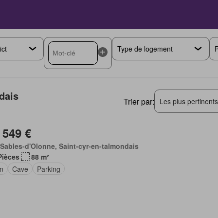
P
dais
Trier par:
Les plus pertinent
 549 €
Sables-d'Olonne, Saint-cyr-en-talmondais
Pièces
88 m²
in
Cave
Parking