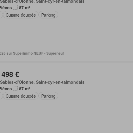
Sables-d'Olonne, Saint-cyr-en-talmondais
Pièces
87 m²
e
Cuisine équipée
Parking
. 2026 sur Superimmo NEUF - Superneuf
 498 €
Sables-d'Olonne, Saint-cyr-en-talmondais
Pièces
87 m²
e
Cuisine équipée
Parking