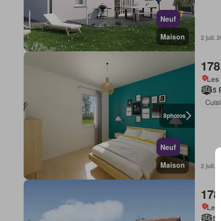
Neuf
Maison
2 juil
178
Les 
5 
Cuis
8
photos
Neuf
Maison
2 juil
178
Les 
5 