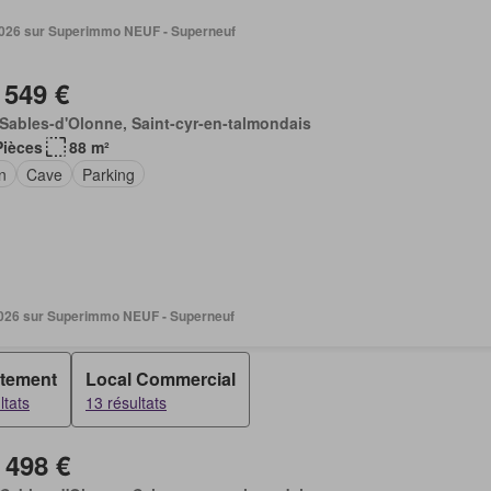
. 2026 sur Superimmo NEUF - Superneuf
 549 €
Sables-d'Olonne, Saint-cyr-en-talmondais
Pièces
88 m²
n
Cave
Parking
 2026 sur Superimmo NEUF - Superneuf
tement
Local Commercial
ltats
13 résultats
 498 €