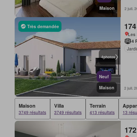
Maison
2 juil
174
Très demandée
Les 
4 
Jardi
4
photos
Neuf
Maison
2 juil.
Maison
Villa
Terrain
Appar
3749 résultats
3749 résultats
413 résultats
13 résu
172