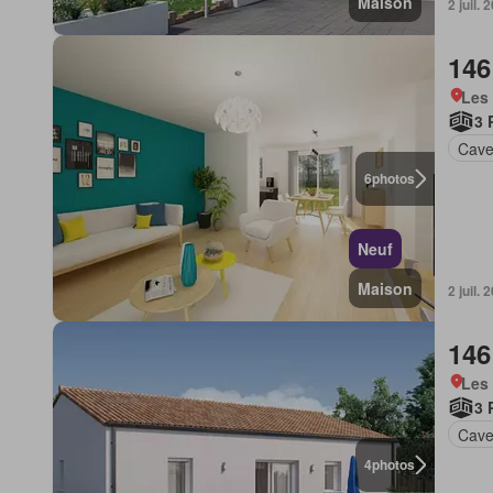
Maison
2 juil
146
Les 
3 
Cav
6
photos
Neuf
Maison
2 juil
146
Les 
3 
Cav
4
photos