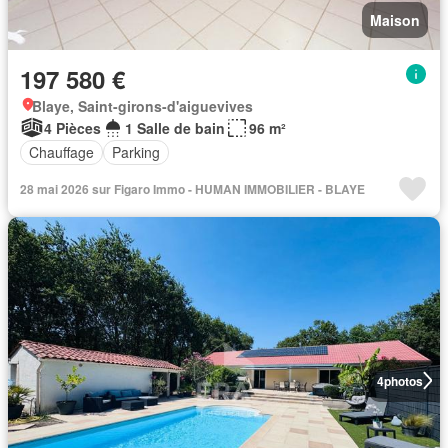
Maison
197 580 €
Blaye, Saint-girons-d'aiguevives
4 Pièces
1 Salle de bain
96 m²
Chauffage
Parking
28 mai 2026 sur Figaro Immo - HUMAN IMMOBILIER - BLAYE
4
photos