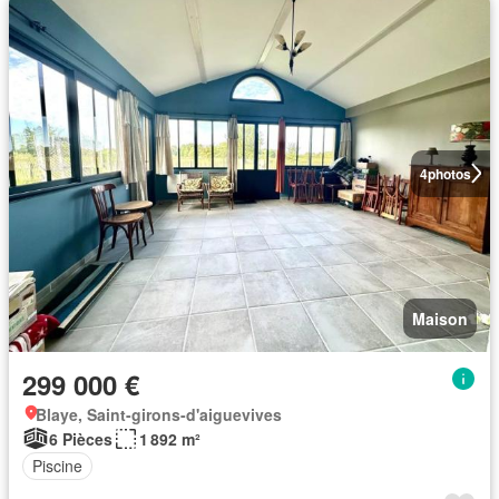
4
photos
Maison
299 000 €
Blaye, Saint-girons-d'aiguevives
6 Pièces
1 892 m²
Piscine