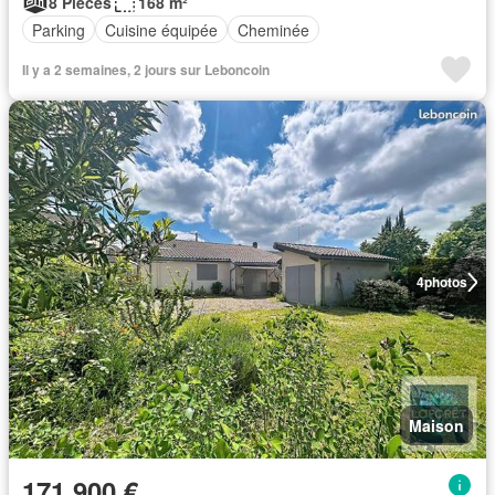
8 Pièces
168 m²
Parking
Cuisine équipée
Cheminée
Il y a 2 semaines, 2 jours sur Leboncoin
4
photos
Maison
171 900 €