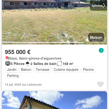
4
photos
Maison
955 000 €
Blaye, Saint-girons-d'aiguevives
5 Pièces
2 Salles de bain
168 m²
Jardin
Balcon
Terrasse
Cuisine équipée
Piscine
Parking
14 juil. 2026 sur Leboncoin