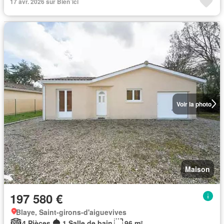
17 avr. 2026 sur Bien´ici
Voir la photo
Maison
197 580 €
Blaye, Saint-girons-d'aiguevives
4 Pièces
1 Salle de bain
96 m²