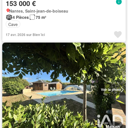
153 000 €
Nantes, Saint-jean-de-boiseau
4 Pièces
75 m²
Cave
17 avr. 2026 sur Bien´ici
Voir la photo
Maison