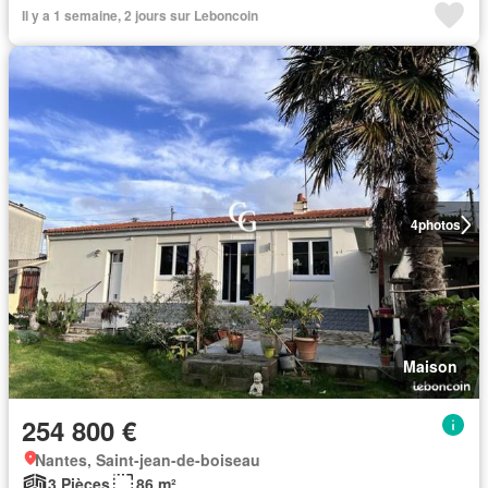
Il y a 1 semaine, 2 jours sur Leboncoin
4
photos
Maison
254 800 €
Nantes, Saint-jean-de-boiseau
3 Pièces
86 m²