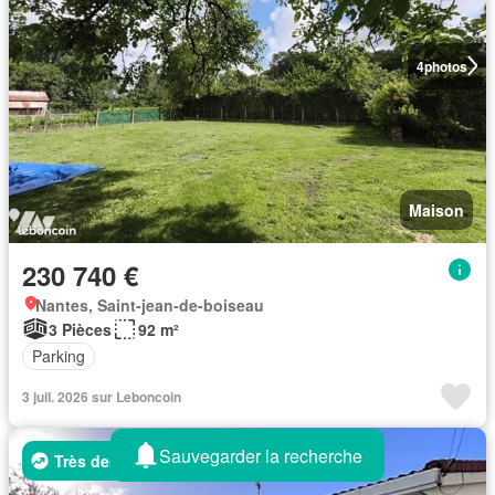
4
photos
Maison
230 740 €
Nantes, Saint-jean-de-boiseau
3 Pièces
92 m²
Parking
3 juil. 2026 sur Leboncoin
Sauvegarder la recherche
Très demandée