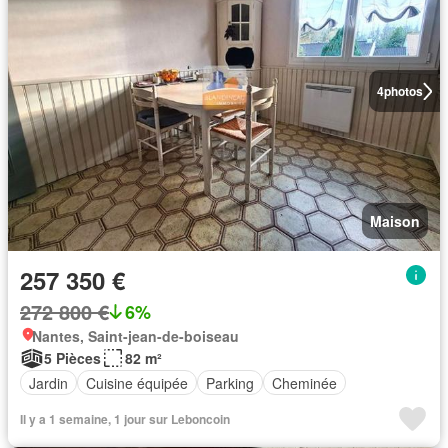
4
photos
Maison
257 350 €
272 800 €
6%
Nantes, Saint-jean-de-boiseau
5 Pièces
82 m²
Jardin
Cuisine équipée
Parking
Cheminée
Il y a 1 semaine, 1 jour sur Leboncoin