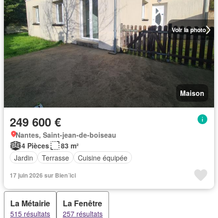
Voir la photo
Maison
249 600 €
Nantes, Saint-jean-de-boiseau
4 Pièces
83 m²
Jardin
Terrasse
Cuisine équipée
17 juin 2026 sur Bien´ici
La Métairie
La Fenêtre
515 résultats
257 résultats