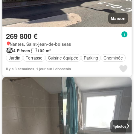
Maison
269 800 €
Nantes, Saint-jean-de-boiseau
4 Pièces
102 m²
Jardin
Terrasse
Cuisine équipée
Parking
Cheminée
Il y a 3 semaines, 1 jour sur Leboncoin
4
photos