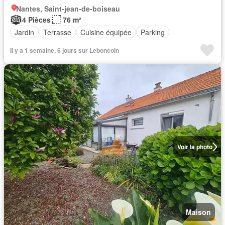
Nantes, Saint-jean-de-boiseau
4 Pièces
76 m²
Jardin
Terrasse
Cuisine équipée
Parking
Il y a 1 semaine, 6 jours sur Leboncoin
Voir la photo
Maison