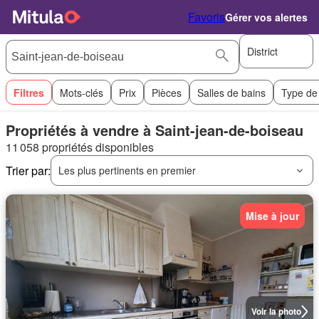
Favoris
Gérer vos alertes
District
Filtres
Mots-clés
Prix
Pièces
Salles de bains
Type de
Propriétés à vendre à Saint-jean-de-boiseau
11 058 propriétés disponibles
Trier par:
Les plus pertinents en premier
Mise à jour
Voir la photo