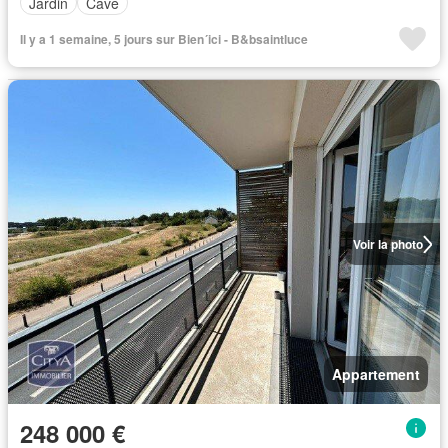
Jardin
Cave
Il y a 1 semaine, 5 jours sur Bien´ici - B&bsaintluce
Voir la photo
Appartement
248 000 €