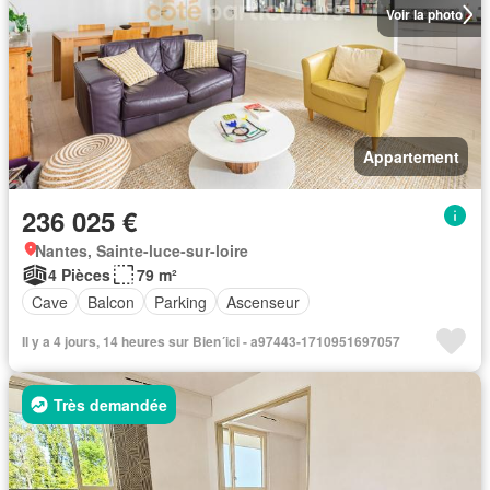
Voir la photo
Appartement
236 025 €
Nantes, Sainte-luce-sur-loire
4 Pièces
79 m²
Cave
Balcon
Parking
Ascenseur
Il y a 4 jours, 14 heures sur Bien´ici - a97443-1710951697057
Très demandée