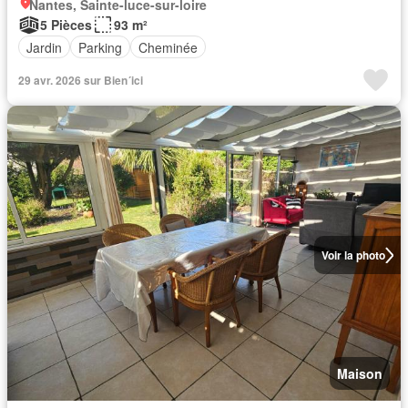
Nantes, Sainte-luce-sur-loire
5 Pièces
93 m²
Jardin
Parking
Cheminée
29 avr. 2026 sur Bien´ici
Voir la photo
Maison