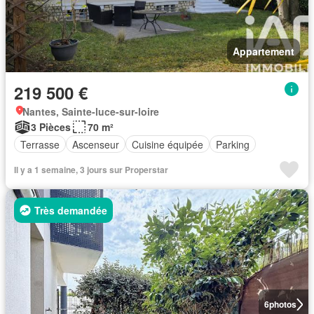
Appartement
219 500 €
Nantes, Sainte-luce-sur-loire
3 Pièces
70 m²
Terrasse
Ascenseur
Cuisine équipée
Parking
Il y a 1 semaine, 3 jours sur Properstar
Très demandée
6
photos