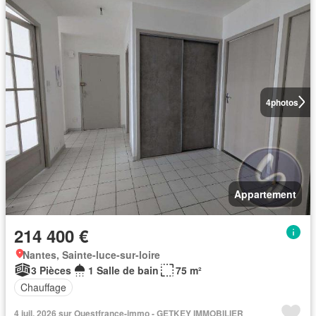
4
photos
Appartement
214 400 €
Nantes, Sainte-luce-sur-loire
3 Pièces
1 Salle de bain
75 m²
Chauffage
4 juil. 2026 sur Ouestfrance-immo - GETKEY IMMOBILIER