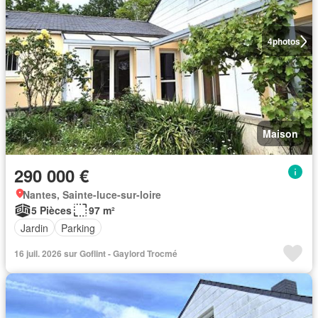
4
photos
Maison
290 000 €
Nantes, Sainte-luce-sur-loire
5 Pièces
97 m²
Jardin
Parking
16 juil. 2026 sur Goflint - Gaylord Trocmé