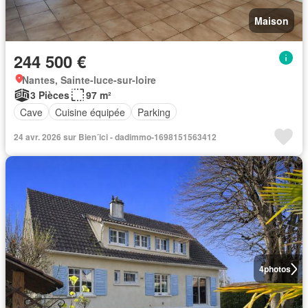
Maison
244 500 €
Nantes, Sainte-luce-sur-loire
3 Pièces
97 m²
Cave
Cuisine équipée
Parking
24 avr. 2026 sur Bien´ici - dadimmo-1698151563412
4
photos