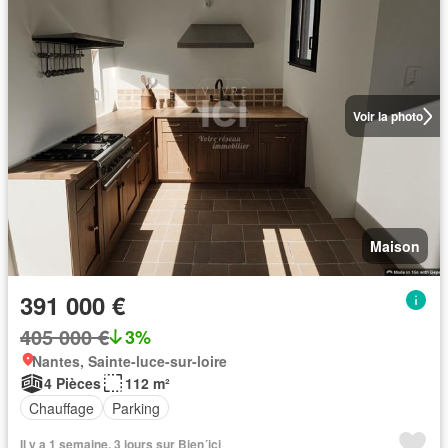
Voir la photo
Maison
391 000 €
405 000 €
3%
Nantes, Sainte-luce-sur-loire
4 Pièces
112 m²
Chauffage
Parking
Il y a 1 semaine, 3 jours sur Bien´ici