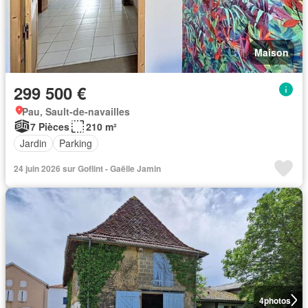
Maison
299 500 €
Pau, Sault-de-navailles
7 Pièces
210 m²
Jardin
Parking
24 juin 2026 sur Goflint - Gaëlle Jamin
4
photos