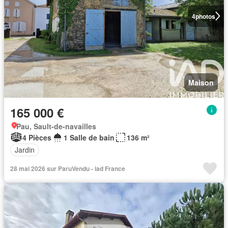
4
photos
Maison
165 000 €
Pau, Sault-de-navailles
4 Pièces
1 Salle de bain
136 m²
Jardin
28 mai 2026 sur ParuVendu - iad France