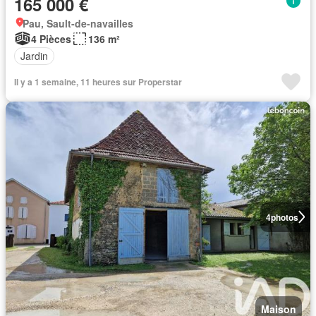
165 000 €
Pau, Sault-de-navailles
4 Pièces
136 m²
Jardin
Il y a 1 semaine, 11 heures sur Properstar
4
photos
Maison