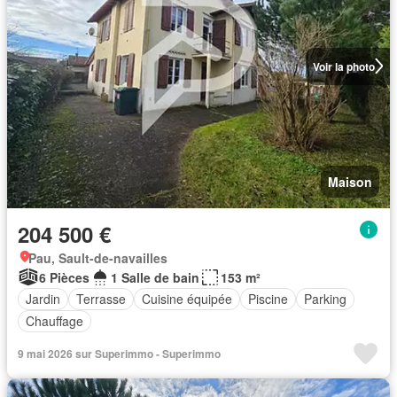
Voir la photo
Maison
204 500 €
Pau, Sault-de-navailles
6 Pièces
1 Salle de bain
153 m²
Jardin
Terrasse
Cuisine équipée
Piscine
Parking
Chauffage
9 mai 2026 sur Superimmo - Superimmo