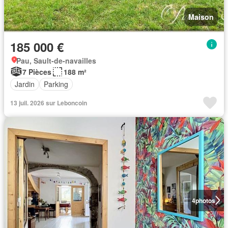
Maison
185 000 €
Pau, Sault-de-navailles
7 Pièces
188 m²
Jardin
Parking
13 juil. 2026 sur Leboncoin
4
photos