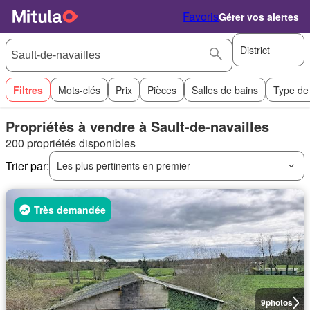
Favoris
Gérer vos alertes
District
Filtres
Mots-clés
Prix
Pièces
Salles de bains
Type de
Propriétés à vendre à Sault-de-navailles
200 propriétés disponibles
Trier par:
Les plus pertinents en premier
Très demandée
9
photos