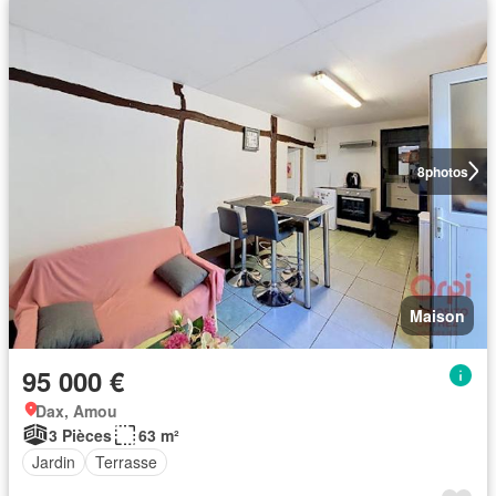
8
photos
Maison
95 000 €
Dax, Amou
3 Pièces
63 m²
Jardin
Terrasse