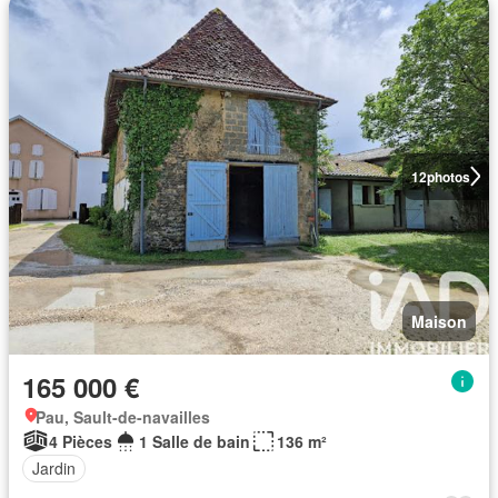
12
photos
Maison
165 000 €
Pau, Sault-de-navailles
4 Pièces
1 Salle de bain
136 m²
Jardin