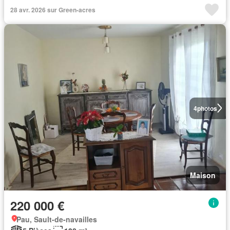
28 avr. 2026 sur Green-acres
4
photos
Maison
220 000 €
Pau, Sault-de-navailles