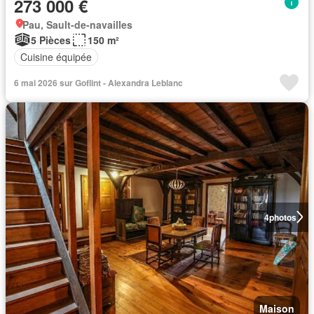
273 000 €
Pau, Sault-de-navailles
5 Pièces
150 m²
Cuisine équipée
6 mai 2026 sur Goflint - Alexandra Leblanc
4
photos
Maison