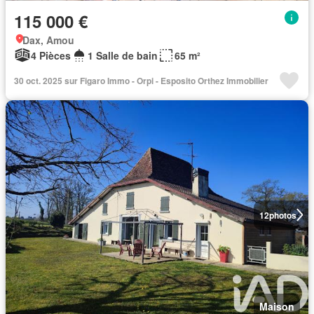
115 000 €
Dax, Amou
4 Pièces
1 Salle de bain
65 m²
30 oct. 2025 sur Figaro Immo - Orpi - Esposito Orthez Immobilier
12
photos
Maison