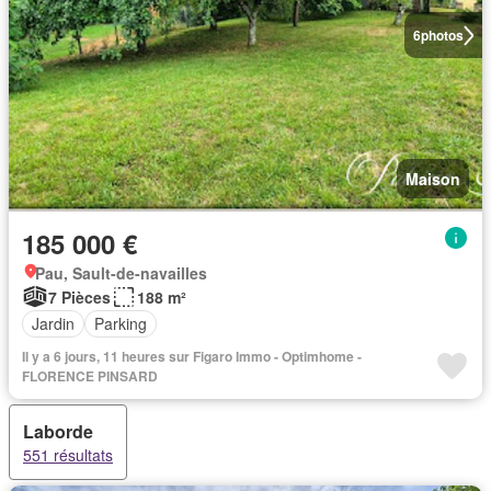
6
photos
Maison
185 000 €
Pau, Sault-de-navailles
7 Pièces
188 m²
Jardin
Parking
Il y a 6 jours, 11 heures sur Figaro Immo - Optimhome -
FLORENCE PINSARD
Laborde
551 résultats