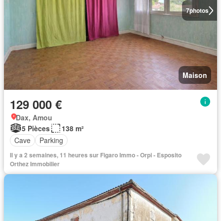
7
photos
Maison
129 000 €
Dax, Amou
5 Pièces
138 m²
Cave
Parking
Il y a 2 semaines, 11 heures sur Figaro Immo - Orpi - Esposito
Orthez Immobilier