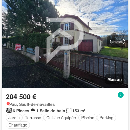
4
photos
Maison
204 500 €
Pau, Sault-de-navailles
6 Pièces
1 Salle de bain
153 m²
Jardin
Terrasse
Cuisine équipée
Piscine
Parking
Chauffage