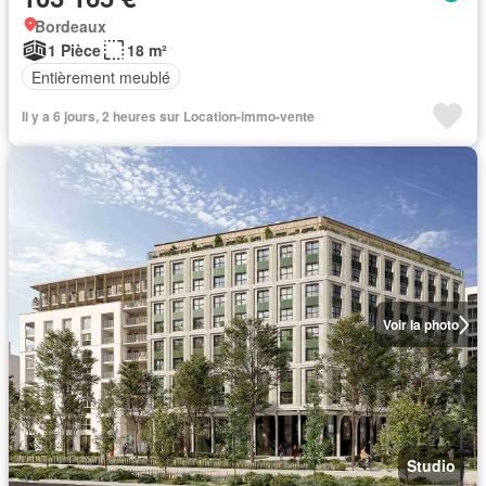
Bordeaux
1 Pièce
18 m²
Entièrement meublé
Il y a 6 jours, 2 heures sur Location-immo-vente
Voir la photo
Studio