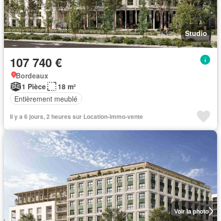
Studio
107 740 €
Bordeaux
1 Pièce
18 m²
Entièrement meublé
Il y a 6 jours, 2 heures sur Location-immo-vente
Voir la photo