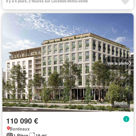
Il y a 6 jours, 2 heures sur Location-immo-vente
Voir la photo
Studio
110 090 €
Bordeaux
1 Pièce
19 m²