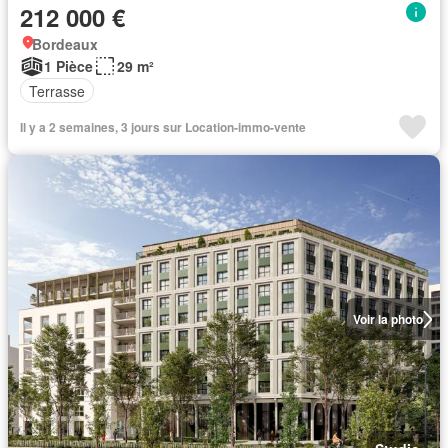
212 000 €
Bordeaux
1 Pièce
29 m²
Terrasse
Il y a 2 semaines, 3 jours sur Location-immo-vente
Voir la photo