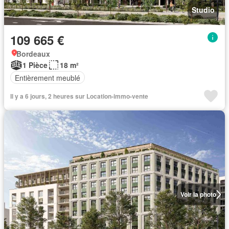
Studio
109 665 €
Bordeaux
1 Pièce
18 m²
Entièrement meublé
Il y a 6 jours, 2 heures sur Location-immo-vente
Voir la photo