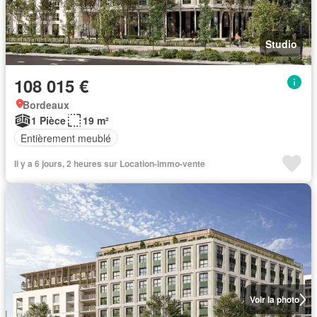
Studio
108 015 €
Bordeaux
1 Pièce
19 m²
Entièrement meublé
Il y a 6 jours, 2 heures sur Location-immo-vente
Voir la photo