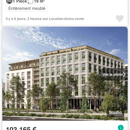
1 Pièce
19 m²
Entièrement meublé
Il y a 6 jours, 2 heures sur Location-immo-vente
Voir la photo
Studio
103 165 €