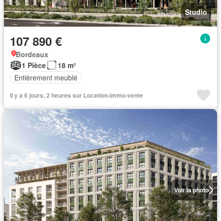
Studio
107 890 €
Bordeaux
1 Pièce
18 m²
Entièrement meublé
Il y a 6 jours, 2 heures sur Location-immo-vente
Voir la photo