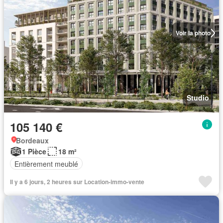
Voir la photo
Studio
105 140 €
Bordeaux
1 Pièce
18 m²
Entièrement meublé
Il y a 6 jours, 2 heures sur Location-immo-vente