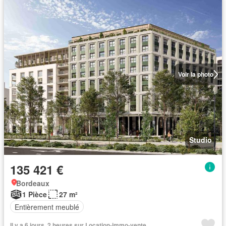
Voir la photo
Studio
135 421 €
Bordeaux
1 Pièce
27 m²
Entièrement meublé
Il y a 6 jours, 2 heures sur Location-immo-vente