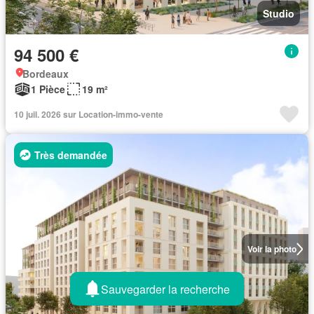
Studio
94 500 €
Bordeaux
1 Pièce
19 m²
10 juil. 2026 sur Location-immo-vente
Très demandée
Voir la photo
Sauvegarder la recherche