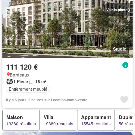
Voir la photo
Studio
111 120 €
Bordeaux
1 Pièce
18 m²
Entièrement meublé
Il y a 6 jours, 2 heures sur Location-immo-vente
Maison
Villa
Appartement
Duplex
19380 résultats
19380 résultats
15545 résultats
56 résul