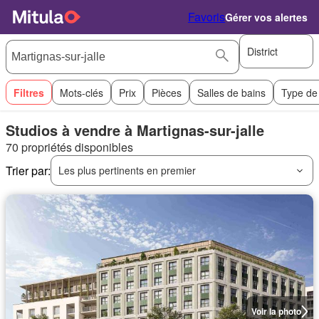
Favoris
Gérer vos alertes
District
Filtres
Mots-clés
Prix
Pièces
Salles de bains
Type de
Studios à vendre à Martignas-sur-jalle
70 propriétés disponibles
Trier par:
Les plus pertinents en premier
Voir la photo