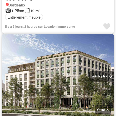
Bordeaux
1 Pièce
19 m²
Entièrement meublé
Il y a 6 jours, 2 heures sur Location-immo-vente
Voir la photo
Studio