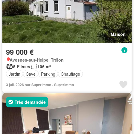
Maison
99 000 €
Avesnes-sur-Helpe, Trélon
5 Pièces
106 m²
Jardin
Cave
Parking
Chauffage
3 juil. 2026 sur Superimmo - Superimmo
Très demandée