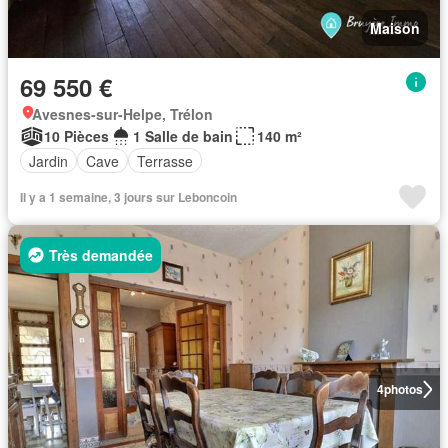
Maison
69 550 €
Avesnes-sur-Helpe, Trélon
10 Pièces
1 Salle de bain
140 m²
Jardin
Cave
Terrasse
Il y a 1 semaine, 3 jours sur Leboncoin
Très demandée
4
photos