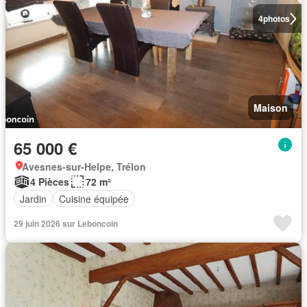
4
photos
Maison
65 000 €
Avesnes-sur-Helpe, Trélon
4 Pièces
72 m²
Jardin
Cuisine équipée
29 juin 2026 sur Leboncoin