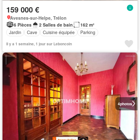
159 000 €
Avesnes-sur-Helpe, Trélon
6 Pièces
2 Salles de bain
162 m²
Jardin
Cave
Cuisine équipée
Parking
Il y a 1 semaine, 1 jour sur Leboncoin
4
photos