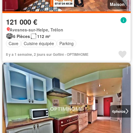
Maison
121 000 €
Avesnes-sur-Helpe, Trélon
6 Pièces
112 m²
Cave
Cuisine équipée
Parking
Il y a 1 semaine, 2 jours sur Goflint - OPTIMHOME
4
photos