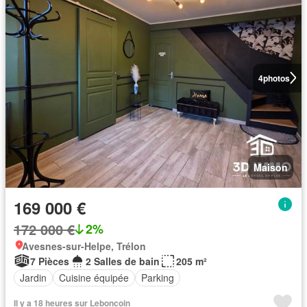
4
photos
Maison
169 000 €
172 000 €
2%
Avesnes-sur-Helpe, Trélon
7 Pièces
2 Salles de bain
205 m²
Jardin
Cuisine équipée
Parking
Il y a 18 heures sur Leboncoin