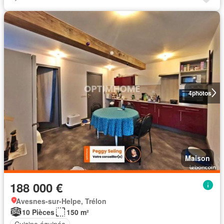
4
photos
Maison
188 000 €
Avesnes-sur-Helpe, Trélon
10 Pièces
150 m²