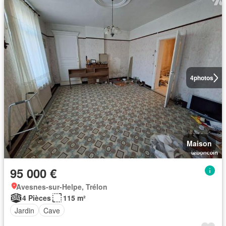
4
photos
Maison
95 000 €
Avesnes-sur-Helpe, Trélon
4 Pièces
115 m²
Jardin
Cave