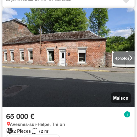
4
photos
Maison
65 000 €
Avesnes-sur-Helpe, Trélon
2 Pièces
72 m²