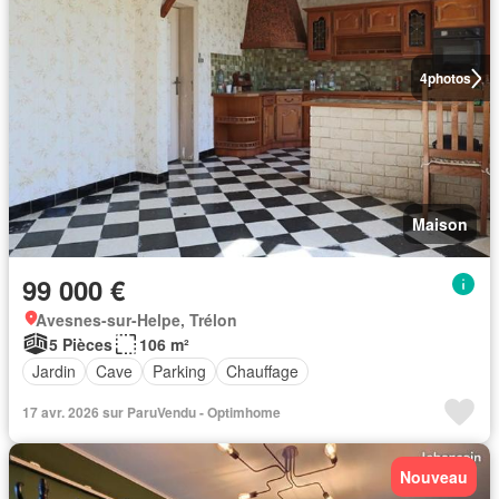
4
photos
Maison
99 000 €
Avesnes-sur-Helpe, Trélon
5 Pièces
106 m²
Jardin
Cave
Parking
Chauffage
17 avr. 2026 sur ParuVendu - Optimhome
Nouveau