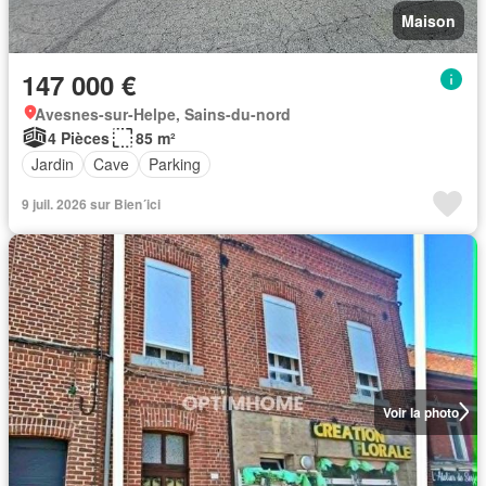
Maison
147 000 €
Avesnes-sur-Helpe, Sains-du-nord
4 Pièces
85 m²
Jardin
Cave
Parking
9 juil. 2026 sur Bien´ici
Voir la photo