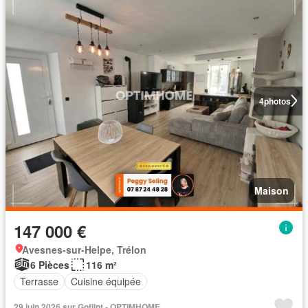
4
photos
Maison
147 000 €
Avesnes-sur-Helpe, Trélon
6 Pièces
116 m²
Terrasse
Cuisine équipée
29 juin 2026 sur Goflint - OPTIMHOME