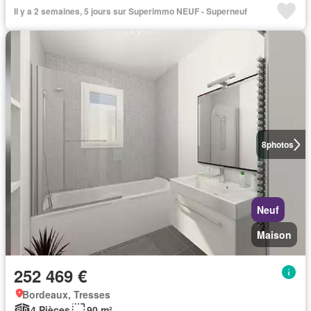
Il y a 2 semaines, 5 jours sur Superimmo NEUF - Superneuf
8
photos
Neuf
Maison
252 469 €
Bordeaux, Tresses
4 Pièces
90 m²