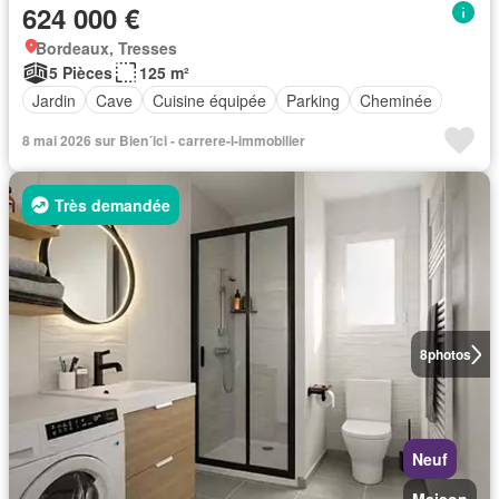
624 000 €
Bordeaux, Tresses
5 Pièces
125 m²
Jardin
Cave
Cuisine équipée
Parking
Cheminée
8 mai 2026 sur Bien´ici - carrere-l-immobilier
Très demandée
8
photos
Neuf