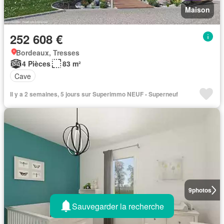
Maison
252 608 €
Bordeaux, Tresses
4 Pièces
83 m²
Cave
Il y a 2 semaines, 5 jours sur Superimmo NEUF - Superneuf
9
photos
Sauvegarder la recherche