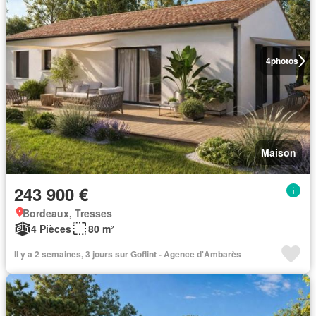
4
photos
Maison
243 900 €
Bordeaux, Tresses
4 Pièces
80 m²
Il y a 2 semaines, 3 jours sur Goflint - Agence d'Ambarès