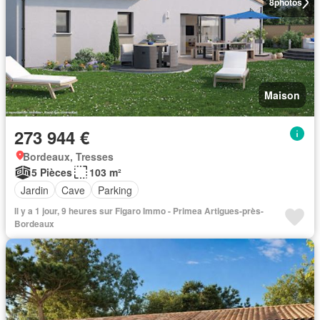
8
photos
Maison
273 944 €
Bordeaux, Tresses
5 Pièces
103 m²
Jardin
Cave
Parking
Il y a 1 jour, 9 heures sur Figaro Immo - Primea Artigues-près-
Bordeaux