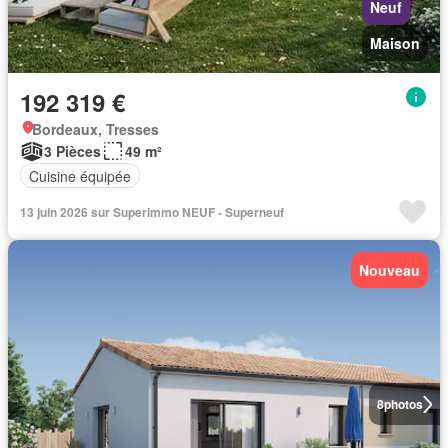
Neuf
Maison
192 319 €
Bordeaux, Tresses
3 Pièces
49 m²
Cuisine équipée
13 juin 2026 sur Superimmo NEUF - Superneuf
Nouveau
8
photos