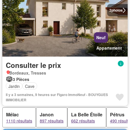
2
photos
Neuf
Appartement
Consulter le prix
Bordeaux, Tresses
3 Pièces
Jardin
Cave
Il y a 3 semaines, 9 heures sur Figaro ImmoNeuf - BOUYGUES
IMMOBILIER
Mélac
Janon
La Belle Étoile
Pétrus
1110 résultats
897 résultats
662 résultats
490 résult