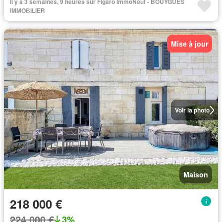
Il y a 3 semaines, 9 heures sur Figaro ImmoNeuf - BOUYGUES
IMMOBILIER
Mise à jour
Voir la photo
Maison
218 000 €
224 000 €
3%