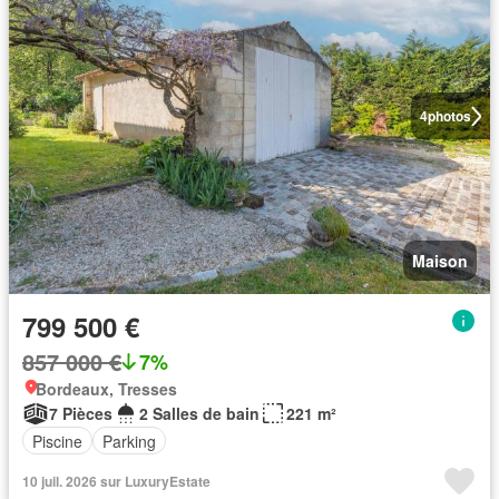
4
photos
Maison
799 500 €
857 000 €
7%
Bordeaux, Tresses
7 Pièces
2 Salles de bain
221 m²
Piscine
Parking
10 juil. 2026 sur LuxuryEstate