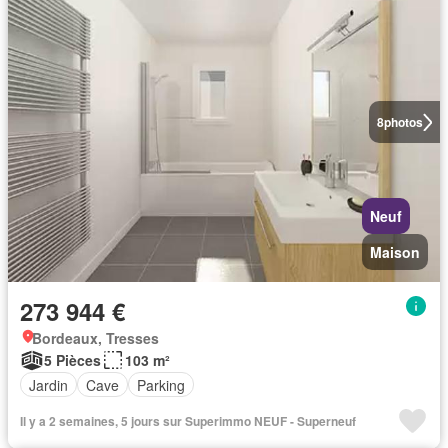
8
photos
Neuf
Maison
273 944 €
Bordeaux, Tresses
5 Pièces
103 m²
Jardin
Cave
Parking
Il y a 2 semaines, 5 jours sur Superimmo NEUF - Superneuf