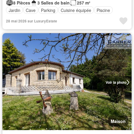
8 Pièces
3 Salles de bain
257 m²
Jardin
Cave
Parking
Cuisine équipée
Piscine
28 mai 2026 sur LuxuryEstate
Voir la photo
Maison