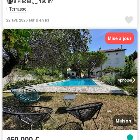
8 Pièces
160 m²
Terrasse
22 avr. 2026 sur Bien´ici
Mise à jour
4
photos
Maison
460 000 €