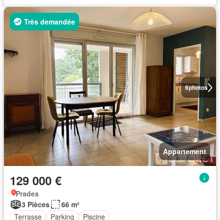
Très demandée
6
photos
Appartement
129 000 €
Prades
3 Pièces
66 m²
Terrasse
Parking
Piscine