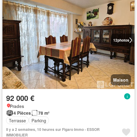
12
photos
Maison
92 000 €
Prades
4 Pièces
78 m²
Terrasse
Parking
Il y a 2 semaines, 10 heures sur Figaro Immo - ESSOR
IMMOBILIER