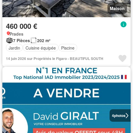
Maison
460 000 €
Prades
7 Pièces
202 m²
Jardin
Cuisine équipée
Piscine
14 juin 2026 sur Propriétés le Figaro - BEAUTIFUL SOUTH
4
photos