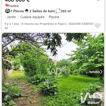
Prades
7 Pièces
2 Salles de bain
202 m²
Jardin
Cuisine équipée
Piscine
Il y a 1 jour, 10 heures sur Propriétés le Figaro - SQUARE HABITAT
66
4
photos
Maison