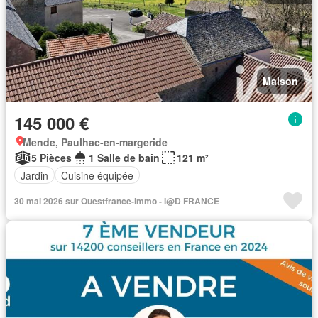
Maison
145 000 €
Mende, Paulhac-en-margeride
5 Pièces
1 Salle de bain
121 m²
Jardin
Cuisine équipée
30 mai 2026 sur Ouestfrance-immo - I@D FRANCE