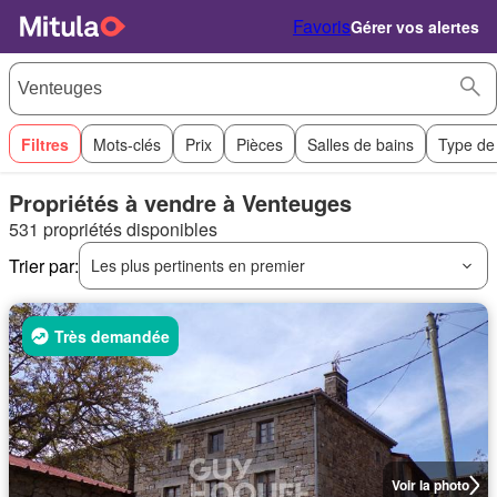
Favoris
Gérer vos alertes
Filtres
Mots-clés
Prix
Pièces
Salles de bains
Type de
Propriétés à vendre à Venteuges
531 propriétés disponibles
Trier par:
Les plus pertinents en premier
Très demandée
Voir la photo