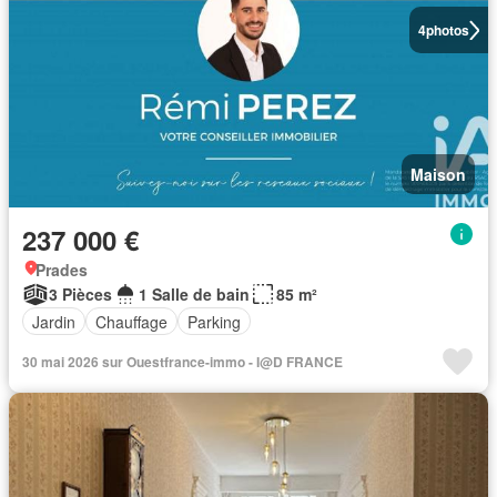
4
photos
Maison
237 000 €
Prades
3 Pièces
1 Salle de bain
85 m²
Jardin
Chauffage
Parking
30 mai 2026 sur Ouestfrance-immo - I@D FRANCE