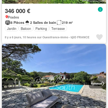
346 000 €
Prades
8 Pièces
2 Salles de bain
219 m²
Jardin
Balcon
Parking
Terrasse
Il y a 6 jours, 10 heures sur Ouestfrance-immo - I@D FRANCE
4
photos