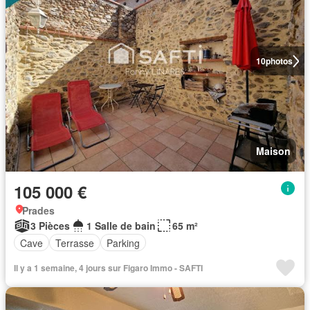
10
photos
Maison
105 000 €
Prades
3 Pièces
1 Salle de bain
65 m²
Cave
Terrasse
Parking
Il y a 1 semaine, 4 jours sur Figaro Immo - SAFTI