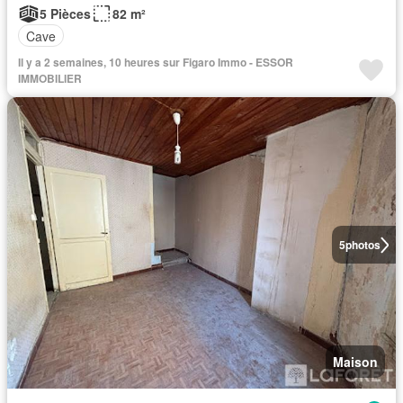
5 Pièces
82 m²
Cave
Il y a 2 semaines, 10 heures sur Figaro Immo - ESSOR
IMMOBILIER
5
photos
Maison