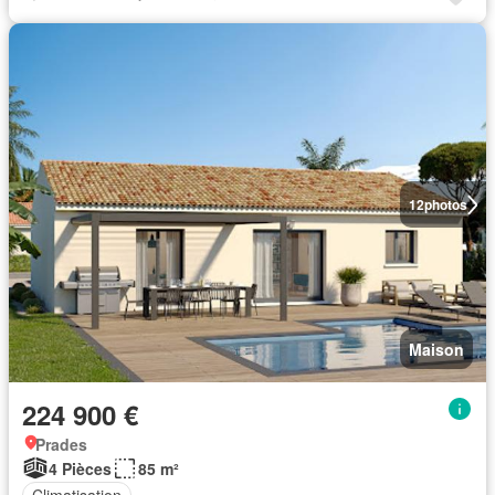
12
photos
Maison
224 900 €
Prades
4 Pièces
85 m²