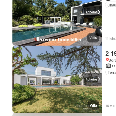
Chau
4
photos
Villa
11 juin
2 1
Bor
11
Terr
4
photos
Villa
15 mai