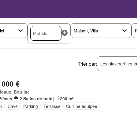
P
Trier par:
Les plus pertinent
 000 €
deaux, Bouliac
Pièces
2 Salles de bain
200 m²
in
Cave
Parking
Terrasse
Cuisine équipée