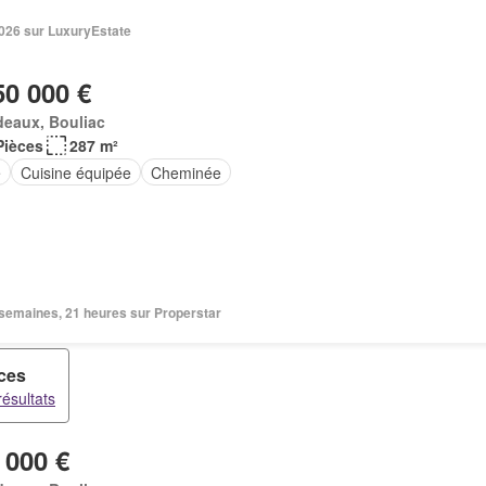
 2026 sur LuxuryEstate
50 000 €
deaux, Bouliac
Pièces
287 m²
e
Cuisine équipée
Cheminée
2 semaines, 21 heures sur Properstar
èces
ésultats
 000 €