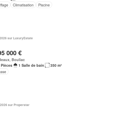
ffage
Climatisation
Piscine
 2026 sur LuxuryEstate
95 000 €
deaux, Bouliac
 Pièces
1 Salle de bain
350 m²
asse
 2026 sur Properstar