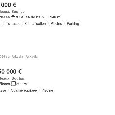
 000 €
eaux, Bouliac
Pièces
3 Salles de bain
146 m²
n
Terrasse
Climatisation
Piscine
Parking
026 sur Arkadia - ArKadia
50 000 €
deaux, Bouliac
Pièces
390 m²
asse
Cuisine équipée
Piscine