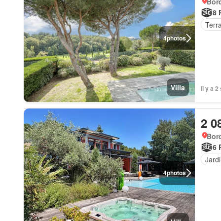
Bor
8 
Terr
4
photos
Villa
Il y a 
2 0
Bor
6 
Jard
4
photos