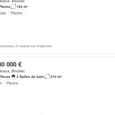
deaux, Bouliac
Pièces
192 m²
asse
Piscine
2 semaines, 21 heures sur Properstar
80 000 €
deaux, Bouliac
Pièces
3 Salles de bain
310 m²
in
Piscine