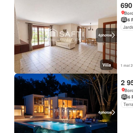
690
Bord
6 
Jardi
4
photos
Villa
1 mai 2
2 9
Bor
6 
Terr
4
photos