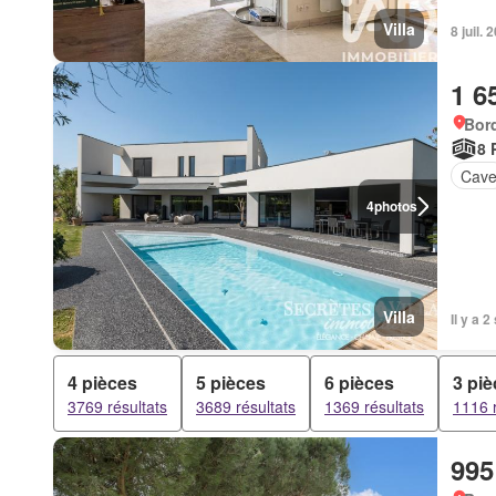
Villa
8 juil.
1 6
Bor
8 
Cav
4
photos
Villa
Il y a 
4 pièces
5 pièces
6 pièces
3 pi
3769 résultats
3689 résultats
1369 résultats
1116 r
995