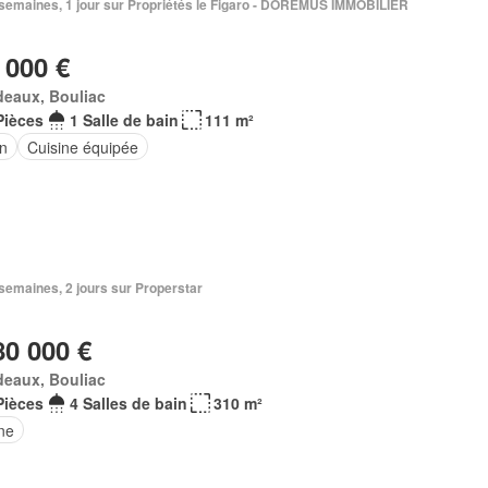
2 semaines, 1 jour sur Propriétés le Figaro - DOREMUS IMMOBILIER
 000 €
deaux, Bouliac
Pièces
1 Salle de bain
111 m²
in
Cuisine équipée
2 semaines, 2 jours sur Properstar
80 000 €
deaux, Bouliac
Pièces
4 Salles de bain
310 m²
ne