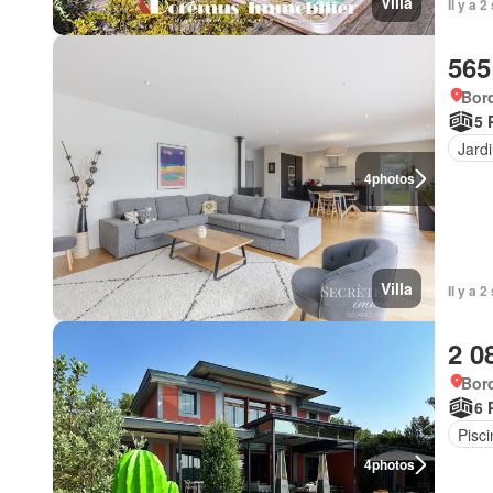
Villa
Il y a 
565
Bor
5 
Jard
4
photos
Villa
Il y a 
2 0
Bor
6 
Pisci
4
photos