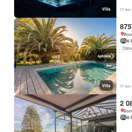
Villa
17 avr.
875
Bor
6 
Clima
4
photos
Villa
17 avr.
2 0
Bor
8 