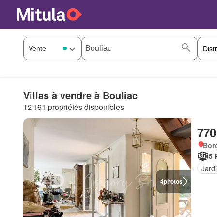
Villas à vendre à Bouliac
12 161 propriétés disponibles
770
Bor
5 
Jard
4
photos