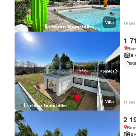
Villa
19 juin
1 7
Bor
6 
Pisci
4
photos
Villa
11 juin
2 1
Bord
8 