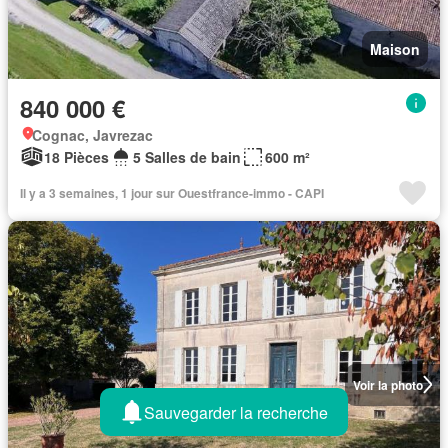
Maison
840 000 €
Cognac, Javrezac
18 Pièces
5 Salles de bain
600 m²
Il y a 3 semaines, 1 jour sur Ouestfrance-immo - CAPI
Voir la photo
Sauvegarder la recherche