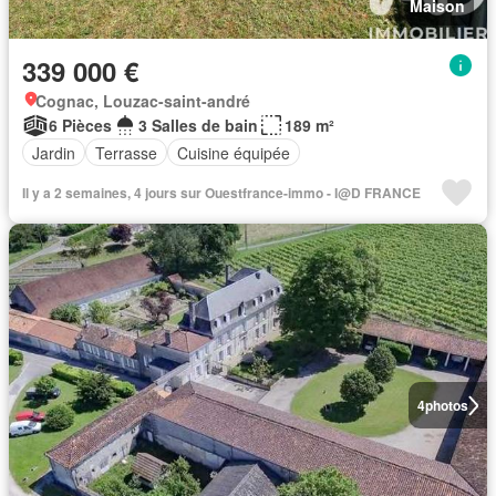
Maison
339 000 €
Cognac, Louzac-saint-andré
6 Pièces
3 Salles de bain
189 m²
Jardin
Terrasse
Cuisine équipée
Il y a 2 semaines, 4 jours sur Ouestfrance-immo - I@D FRANCE
4
photos