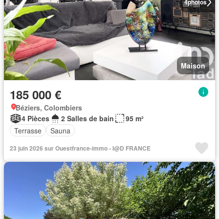
4
photos
Maison
185 000 €
Béziers, Colombiers
4 Pièces
2 Salles de bain
95 m²
Terrasse
Sauna
23 juin 2026 sur Ouestfrance-immo - I@D FRANCE