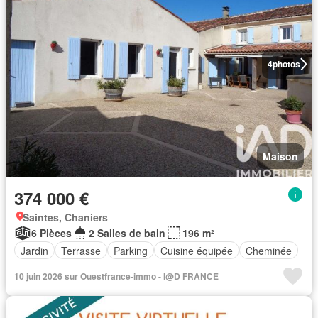
4
photos
Maison
374 000 €
Saintes, Chaniers
6 Pièces
2 Salles de bain
196 m²
Jardin
Terrasse
Parking
Cuisine équipée
Cheminée
10 juin 2026 sur Ouestfrance-immo - I@D FRANCE