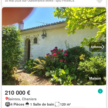
30 mai 2026 sur Ouestfrance-immo - I@D FRANCE
4
photos
Maison
210 000 €
Saintes, Chaniers
4 Pièces
1 Salle de bain
120 m²