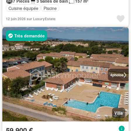
7 Pièces
3 Salles de bain
157 m²
Cuisine équipée
Piscine
12 juin 2026 sur LuxuryEstate
Très demandée
4
photos
Villa
59 900 €