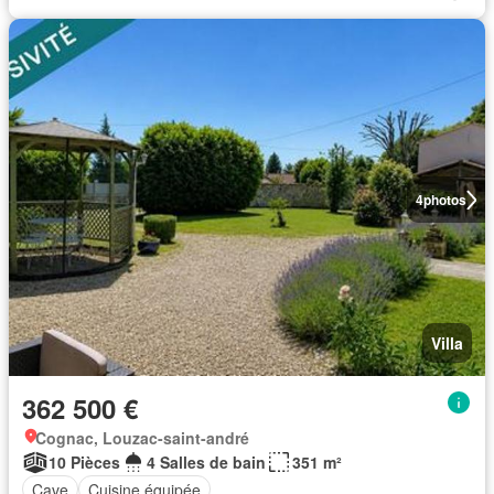
4
photos
Villa
362 500 €
Cognac, Louzac-saint-andré
10 Pièces
4 Salles de bain
351 m²
Cave
Cuisine équipée