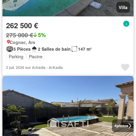
Villa
262 500 €
275 000 €
5%
Cognac, Ars
5 Pièces
2 Salles de bain
147 m²
Parking
Piscine
2 juil. 2026 sur Arkadia - ArKadia
4
photos