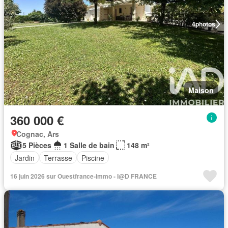
4
photos
Maison
360 000 €
Cognac, Ars
5 Pièces
1 Salle de bain
148 m²
Jardin
Terrasse
Piscine
16 juin 2026 sur Ouestfrance-immo - I@D FRANCE