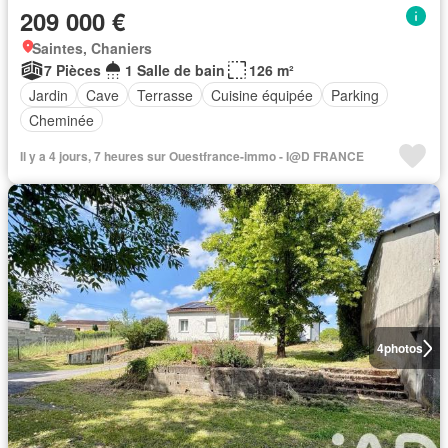
209 000 €
Saintes, Chaniers
7 Pièces
1 Salle de bain
126 m²
Jardin
Cave
Terrasse
Cuisine équipée
Parking
Cheminée
Il y a 4 jours, 7 heures sur Ouestfrance-immo - I@D FRANCE
4
photos