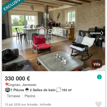
4
photos
Villa
330 000 €
Cognac, Javrezac
7 Pièces
2 Salles de bain
193 m²
Terrasse
Piscine
12 juil. 2026 sur Arkadia - ArKadia