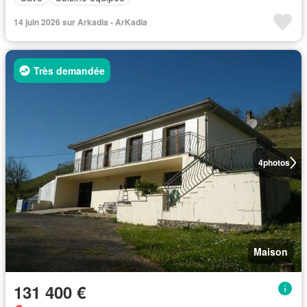
14 juin 2026 sur Arkadia - ArKadia
Très demandée
4
photos
Maison
131 400 €