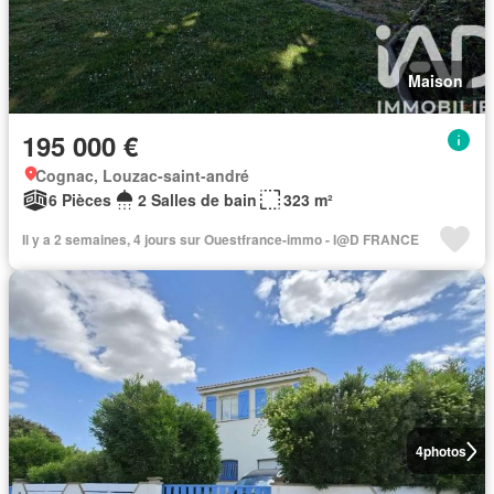
Maison
195 000 €
Cognac, Louzac-saint-andré
6 Pièces
2 Salles de bain
323 m²
Il y a 2 semaines, 4 jours sur Ouestfrance-immo - I@D FRANCE
4
photos