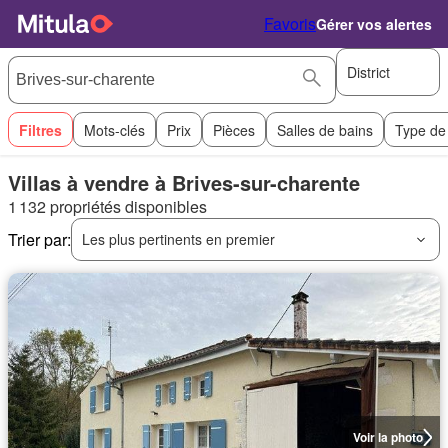
Favoris
Gérer vos alertes
District
Filtres
Mots-clés
Prix
Pièces
Salles de bains
Type de
Villas à vendre à Brives-sur-charente
1 132 propriétés disponibles
Trier par:
Les plus pertinents en premier
Voir la photo