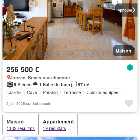
4
photos
Maison
256 500 €
Jonzac, Brives-sur-charente
5 Pièces
1 Salle de bain
97 m²
Jardin
Cave
Parking
Terrasse
Cuisine équipée
2 juil. 2026 sur Leboncoin
Maison
Appartement
1132 résultats
19 résultats