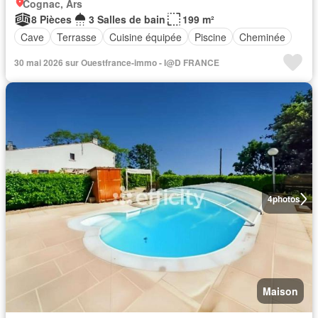
Cognac, Ars
8 Pièces
3 Salles de bain
199 m²
Cave
Terrasse
Cuisine équipée
Piscine
Cheminée
30 mai 2026 sur Ouestfrance-immo - I@D FRANCE
4
photos
Maison