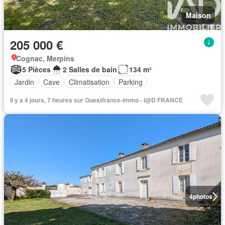
Maison
205 000 €
Cognac, Merpins
5 Pièces
2 Salles de bain
134 m²
Jardin
Cave
Climatisation
Parking
Il y a 4 jours, 7 heures sur Ouestfrance-immo - I@D FRANCE
4
photos