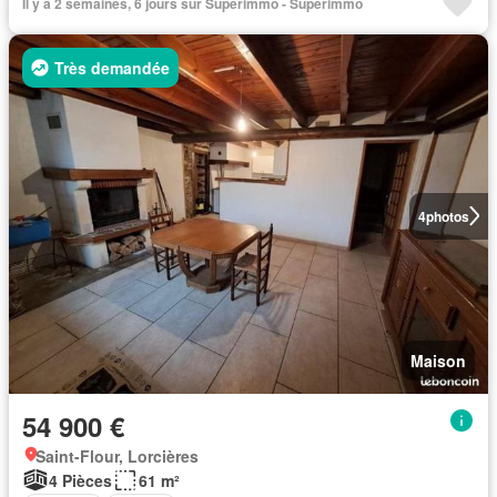
Il y a 2 semaines, 6 jours sur Superimmo - Superimmo
Très demandée
4
photos
Maison
54 900 €
Saint-Flour, Lorcières
4 Pièces
61 m²