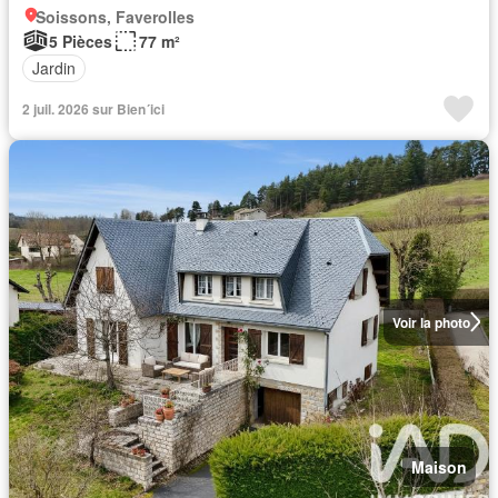
Soissons, Faverolles
5 Pièces
77 m²
Jardin
2 juil. 2026 sur Bien´ici
Voir la photo
Maison