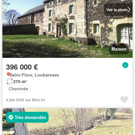
Voir la photo
Maison
396 000 €
Saint-Flour, Loubaresse
270 m²
Cheminée
4 juin 2026 sur Bien´ici
Très demandée