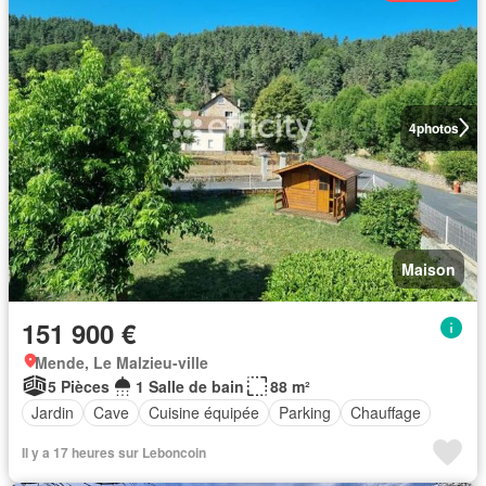
4
photos
Maison
151 900 €
Mende, Le Malzieu-ville
5 Pièces
1 Salle de bain
88 m²
Jardin
Cave
Cuisine équipée
Parking
Chauffage
Il y a 17 heures sur Leboncoin