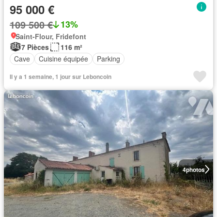
95 000 €
109 500 €
13%
Saint-Flour, Fridefont
7 Pièces
116 m²
Cave
Cuisine équipée
Parking
Il y a 1 semaine, 1 jour sur Leboncoin
4
photos