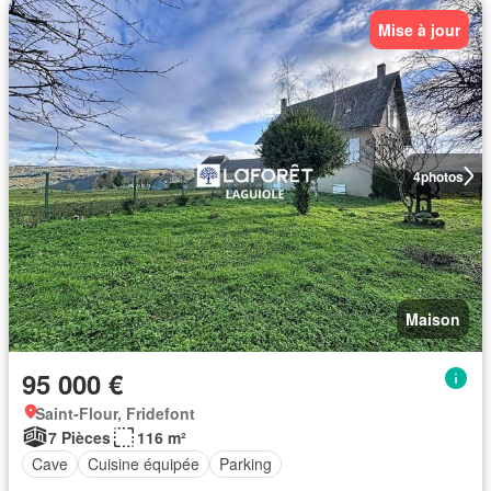
Mise à jour
4
photos
Maison
95 000 €
Saint-Flour, Fridefont
7 Pièces
116 m²
Cave
Cuisine équipée
Parking