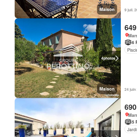
Maison
9 juil.
649
Mars
6 
Pisci
4
photos
Maison
24 juin
690
Mars
5 
Jard