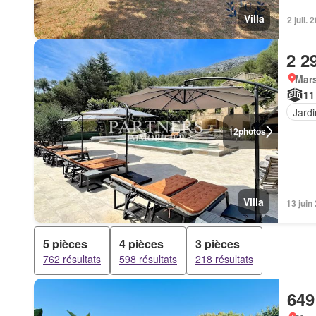
Villa
2 juil
2 2
Mars
11
Jardi
12
photos
Villa
13 jui
5 pièces
4 pièces
3 pièces
762 résultats
598 résultats
218 résultats
649