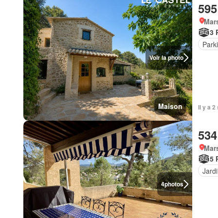
595
Mars
3 
Park
Voir la photo
Maison
Il y a 
534
Mars
5 
Jard
4
photos