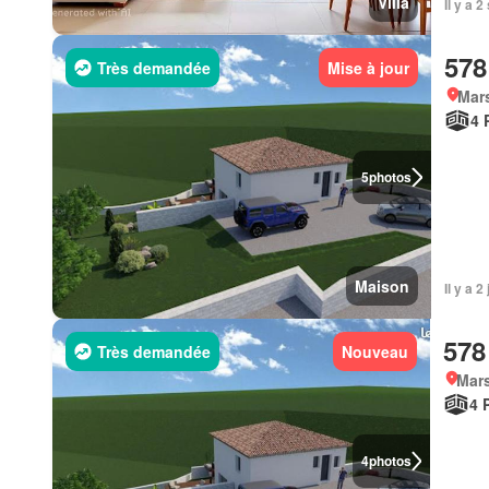
Villa
Il y a 
578
Très demandée
Mise à jour
Mars
4 
5
photos
Maison
578
Très demandée
Nouveau
Mars
4 
4
photos