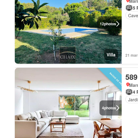
Mars
5 
Cav
12
photos
Villa
21 mar
589
Mars
4 
Jard
4
photos