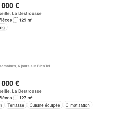
 000 €
eille, La Destrousse
Pièces
125 m²
ing
2 semaines, 6 jours sur Bien´ici
 000 €
eille, La Destrousse
Pièces
127 m²
in
Terrasse
Cuisine équipée
Climatisation