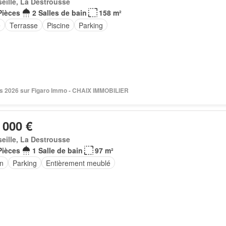
eille, La Destrousse
Pièces
2 Salles de bain
158 m²
e
Terrasse
Piscine
Parking
s 2026 sur Figaro Immo - CHAIX IMMOBILIER
 000 €
eille, La Destrousse
Pièces
1 Salle de bain
97 m²
in
Parking
Entièrement meublé