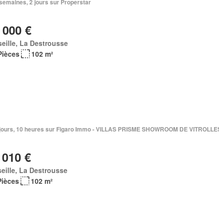
2 semaines, 2 jours sur Properstar
 000 €
eille, La Destrousse
Pièces
102 m²
Il y a 2 jours, 10 heures sur Figaro Immo - VILLAS PRISME SHOWROOM DE VITROL
 010 €
eille, La Destrousse
Pièces
102 m²