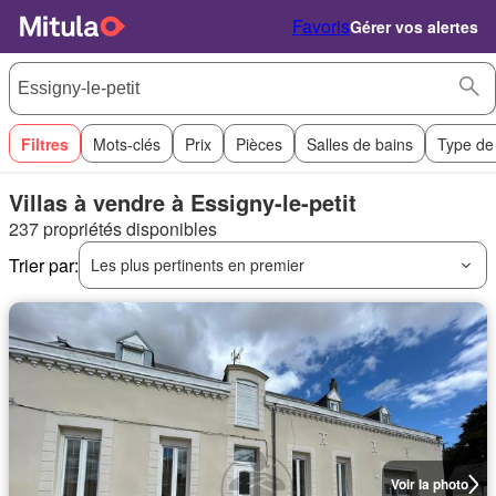
Favoris
Gérer vos alertes
Filtres
Mots-clés
Prix
Pièces
Salles de bains
Type de
Villas à vendre à Essigny-le-petit
237 propriétés disponibles
Trier par:
Les plus pertinents en premier
Voir la photo