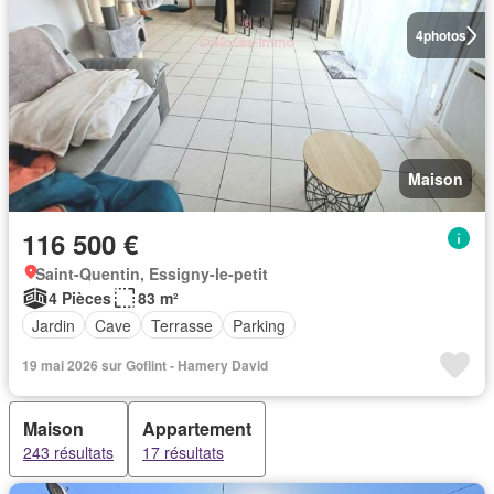
4
photos
Maison
116 500 €
Saint-Quentin, Essigny-le-petit
4 Pièces
83 m²
Jardin
Cave
Terrasse
Parking
19 mai 2026 sur Goflint - Hamery David
Maison
Appartement
243 résultats
17 résultats