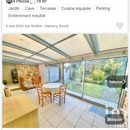
4 Pièces
70 m²
Jardin
Cave
Terrasse
Cuisine équipée
Parking
Entièrement meublé
9 mai 2026 sur Goflint - Hamery David
4
photos
Maison