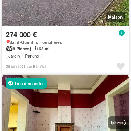
Maison
274 000 €
Saint-Quentin, Homblières
8 Pièces
163 m²
Jardin
Parking
25 juin 2026 sur Bien´ici
Très demandée
4
photos