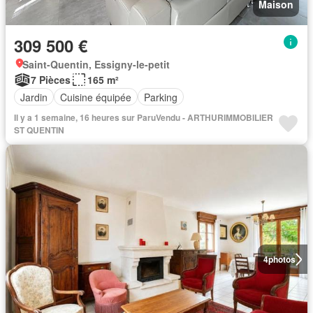
Maison
309 500 €
Saint-Quentin, Essigny-le-petit
7 Pièces
165 m²
Jardin
Cuisine équipée
Parking
Il y a 1 semaine, 16 heures sur ParuVendu - ARTHURIMMOBILIER
ST QUENTIN
4
photos