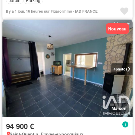
Jardin
Parking
Il y a 1 jour, 16 heures sur Figaro Immo - IAD FRANCE
Nouveau
4
photos
Maison
94 900 €
Saint-Quentin, Etaves-et-bocquiaux