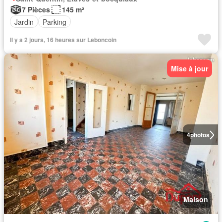
7 Pièces
145 m²
Jardin
Parking
Il y a 2 jours, 16 heures sur Leboncoin
Mise à jour
4
photos
Maison