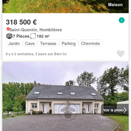
Maison
318 500 €
Saint-Quentin, Homblières
7 Pièces
192 m²
Jardin
Cave
Terrasse
Parking
Cheminée
Il y a 2 semaines, 3 jours sur Bien´ici
Voir la photo