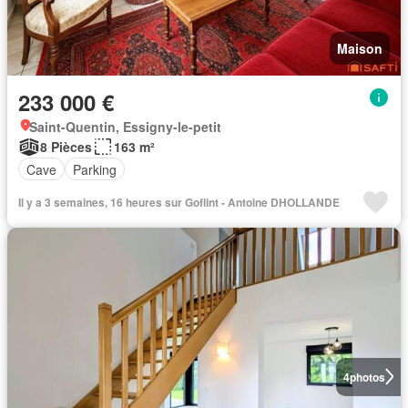
Maison
233 000 €
Saint-Quentin, Essigny-le-petit
8 Pièces
163 m²
Cave
Parking
Il y a 3 semaines, 16 heures sur Goflint - Antoine DHOLLANDE
4
photos