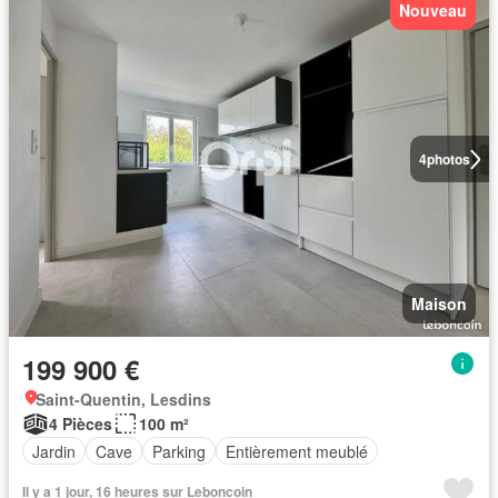
Nouveau
4
photos
Maison
199 900 €
Saint-Quentin, Lesdins
4 Pièces
100 m²
Jardin
Cave
Parking
Entièrement meublé
Il y a 1 jour, 16 heures sur Leboncoin