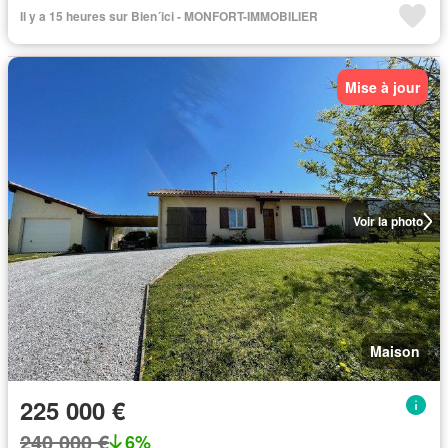
Il y a 15 heures sur Bien´ici - MONFORT-IMMOBILIER
Mise à jour
Voir la photo
Maison
225 000 €
240 000 €
6%