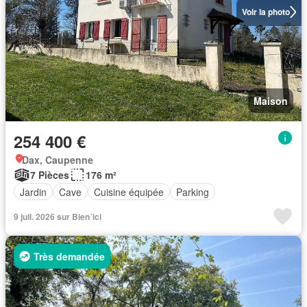
Voir la photo
Maison
254 400 €
Dax, Caupenne
7 Pièces
176 m²
Jardin
Cave
Cuisine équipée
Parking
9 juil. 2026 sur Bien´ici
Très demandée