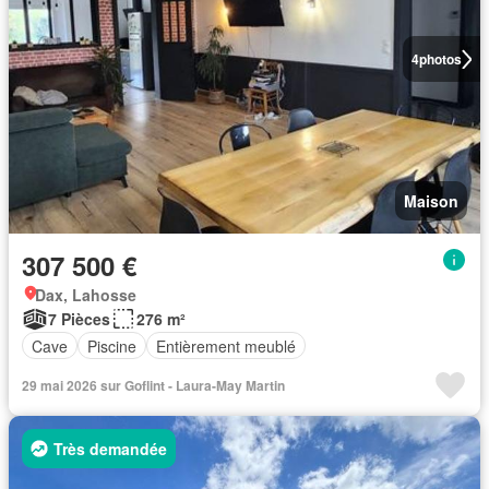
4
photos
Maison
307 500 €
Dax, Lahosse
7 Pièces
276 m²
Cave
Piscine
Entièrement meublé
29 mai 2026 sur Goflint - Laura-May Martin
Très demandée