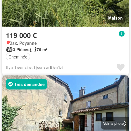
Maison
119 000 €
Dax, Poyanne
3 Pièces
76 m²
Cheminée
Il y a 1 semaine, 1 jour sur Bien´ici
Très demandée
Voir la photo