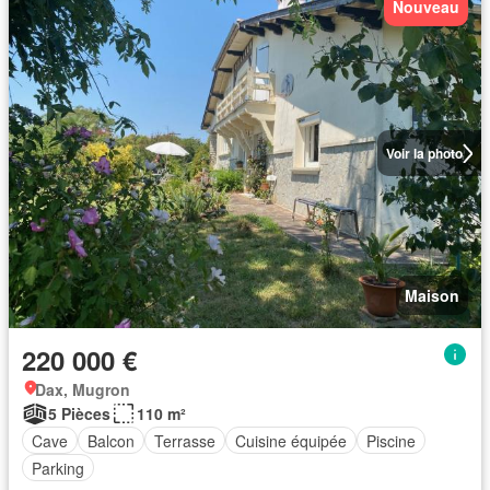
Nouveau
Voir la photo
Maison
220 000 €
Dax, Mugron
5 Pièces
110 m²
Cave
Balcon
Terrasse
Cuisine équipée
Piscine
Parking