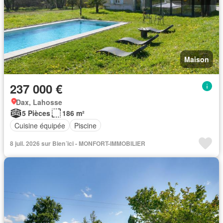
Maison
237 000 €
Dax, Lahosse
5 Pièces
186 m²
Cuisine équipée
Piscine
8 juil. 2026 sur Bien´ici - MONFORT-IMMOBILIER