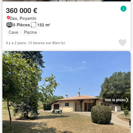
360 000 €
Dax, Poyartin
5 Pièces
152 m²
Cave
Piscine
Il y a 2 jours, 15 heures sur Bien´ici
Voir la photo