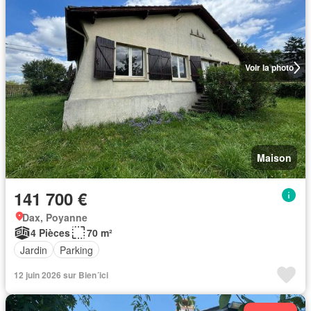
Voir la photo
Maison
141 700 €
Dax, Poyanne
4 Pièces
70 m²
Jardin
Parking
12 juin 2026 sur Bien´ici