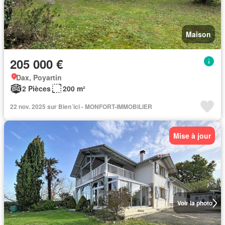
Maison
205 000 €
Dax, Poyartin
2 Pièces
200 m²
22 nov. 2025 sur Bien´ici - MONFORT-IMMOBILIER
Mise à jour
Voir la photo