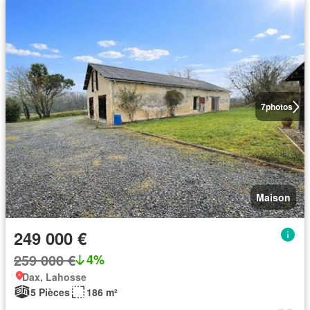
7
photos
Maison
249 000 €
259 000 €
4%
Dax, Lahosse
5 Pièces
186 m²