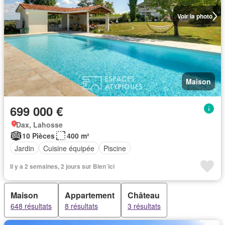
Voir la photo
Maison
699 000 €
Dax, Lahosse
10 Pièces
400 m²
Jardin
Cuisine équipée
Piscine
Il y a 2 semaines, 2 jours sur Bien´ici
Maison
Appartement
Château
648 résultats
8 résultats
3 résultats