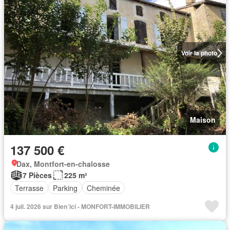
Voir la photo
Maison
137 500 €
Dax, Montfort-en-chalosse
7 Pièces
225 m²
Terrasse
Parking
Cheminée
4 juil. 2026 sur Bien´ici - MONFORT-IMMOBILIER