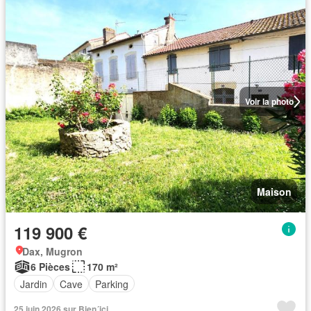
Voir la photo
Maison
119 900 €
Dax, Mugron
6 Pièces
170 m²
Jardin
Cave
Parking
25 juin 2026 sur Bien´ici