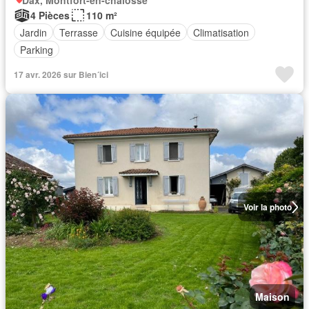
Dax, Montfort-en-chalosse
4 Pièces
110 m²
Jardin
Terrasse
Cuisine équipée
Climatisation
Parking
17 avr. 2026 sur Bien´ici
Voir la photo
Maison