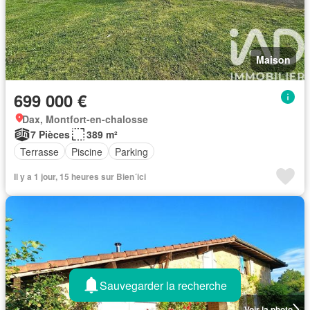
Maison
699 000 €
Dax, Montfort-en-chalosse
7 Pièces
389 m²
Terrasse
Piscine
Parking
Il y a 1 jour, 15 heures sur Bien´ici
Sauvegarder la recherche
Voir la photo