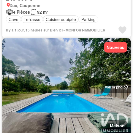
Dax, Caupenne
4 Pièces
92 m²
Cave
Terrasse
Cuisine équipée
Parking
Il y a 1 jour, 15 heures sur Bien´ici - MONFORT-IMMOBILIER
Nouveau
Voir la photo
Maison