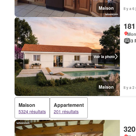
Maison
Il y a 
181
Mon
3 
Voir la photo
Maison
Il y a 
Maison
Appartement
5324 résultats
201 résultats
320