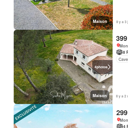
Maison
Il y a 
399
Mon
8 
Cav
4
photos
Maison
Il y a 
299
Mon
4 