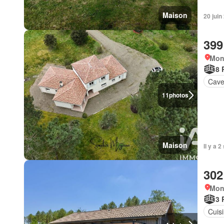
Maison
20 juin
399
Mon
8 
Cav
11
photos
Maison
Il y a 
302
Mon
3 
Cuis