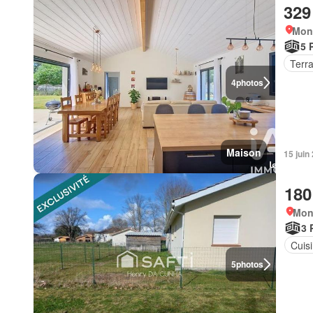
329
Mon
5 
Terr
4
photos
Maison
15 juin
180
Mon
3 
Cuis
5
photos