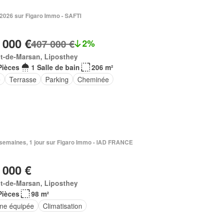
 2026 sur Figaro Immo - SAFTI
 000 €
407 000 €
2%
t-de-Marsan, Liposthey
Pièces
1 Salle de bain
206 m²
e
Terrasse
Parking
Cheminée
2 semaines, 1 jour sur Figaro Immo - IAD FRANCE
 000 €
t-de-Marsan, Liposthey
Pièces
98 m²
ine équipée
Climatisation