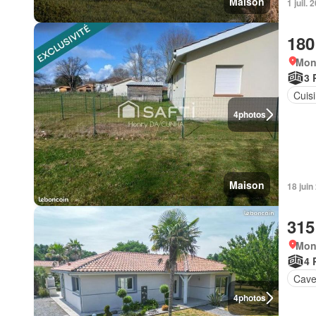
Maison
1 juil.
180
Mon
3 
Cuis
4
photos
Maison
18 juin
315
Mon
4 
Cav
4
photos