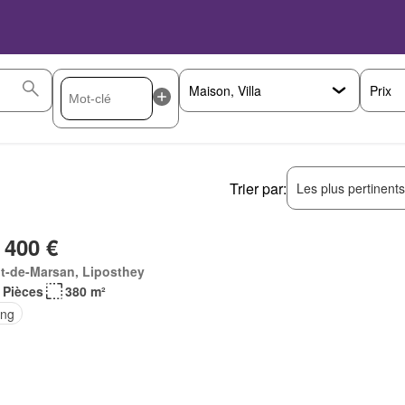
Prix
Trier par:
Les plus pertinent
 400 €
t-de-Marsan, Liposthey
 Pièces
380 m²
ing