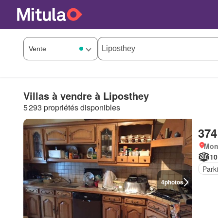
Villas à vendre à Liposthey
5 293 propriétés disponibles
374
Mon
10
Park
4
photos