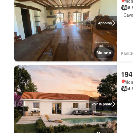
Mon
8 
Cav
4
photos
Maison
9 juil.
194
Mon
4 
Voir la photo