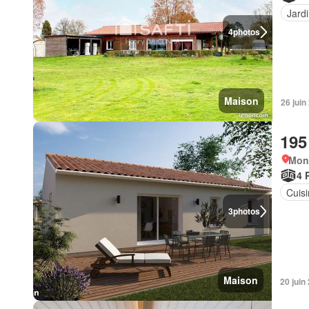
Jard
4
photos
Maison
26 juin
195
Mon
4 
Cuis
3
photos
Maison
20 juin