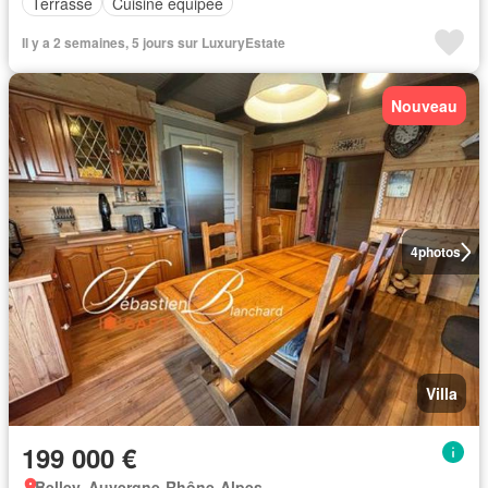
Terrasse
Cuisine équipée
Il y a 2 semaines, 5 jours sur LuxuryEstate
Nouveau
4
photos
Villa
199 000 €
Belley, Auvergne-Rhône-Alpes