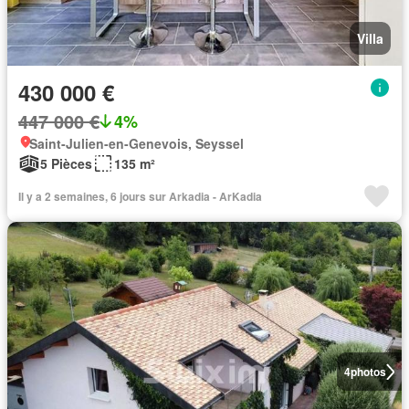
Villa
430 000 €
447 000 €
4%
Saint-Julien-en-Genevois, Seyssel
5 Pièces
135 m²
Il y a 2 semaines, 6 jours sur Arkadia - ArKadia
4
photos