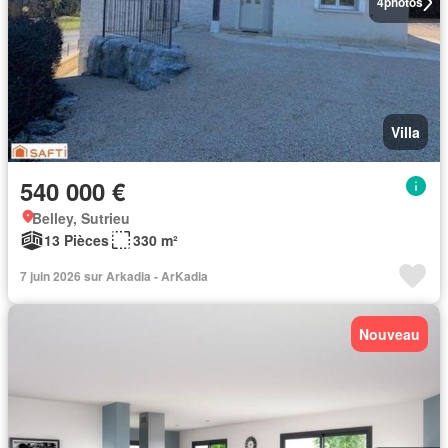
4
photos
Villa
540 000 €
Belley, Sutrieu
13 Pièces
330 m²
7 juin 2026 sur Arkadia - ArKadia
Nouveau