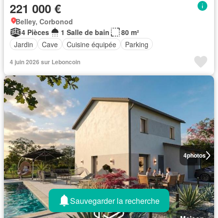
221 000 €
Belley, Corbonod
4 Pièces
1 Salle de bain
80 m²
Jardin
Cave
Cuisine équipée
Parking
4 juin 2026 sur Leboncoin
4
photos
Sauvegarder la recherche