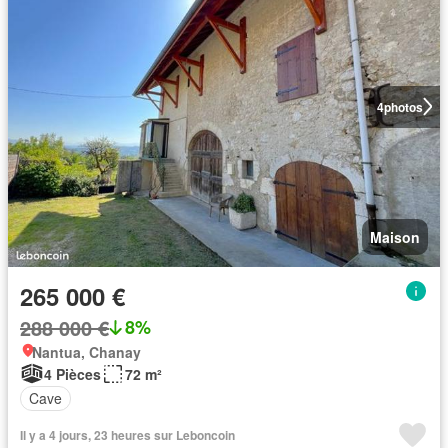
4
photos
Maison
265 000 €
288 000 €
8%
Nantua, Chanay
4 Pièces
72 m²
Cave
Il y a 4 jours, 23 heures sur Leboncoin