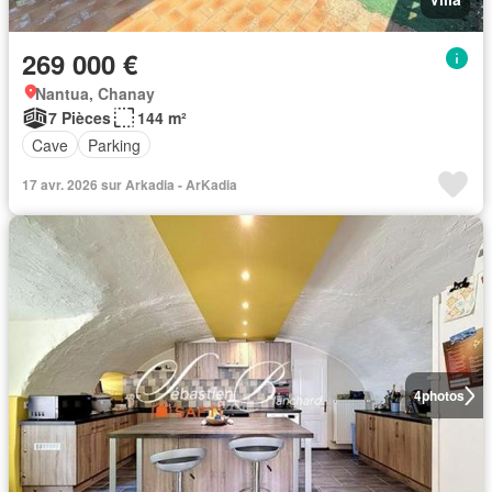
269 000 €
Nantua, Chanay
7 Pièces
144 m²
Cave
Parking
17 avr. 2026 sur Arkadia - ArKadia
4
photos