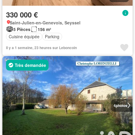
330 000 €
Saint-Julien-en-Genevois, Seyssel
5 Pièces
156 m²
Cuisine équipée
Parking
Il y a 1 semaine, 23 heures sur Leboncoin
Très demandée
4
photos