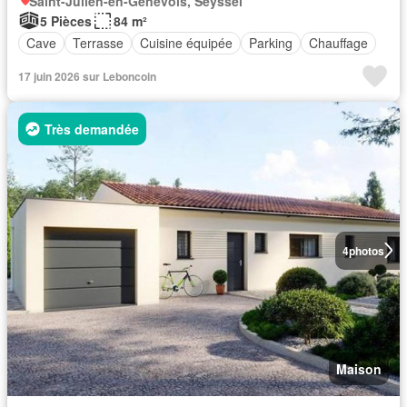
Saint-Julien-en-Genevois, Seyssel
5 Pièces
84 m²
Cave
Terrasse
Cuisine équipée
Parking
Chauffage
17 juin 2026 sur Leboncoin
Très demandée
4
photos
Maison