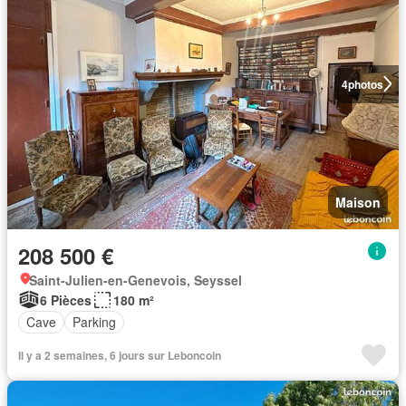
4
photos
Maison
208 500 €
Saint-Julien-en-Genevois, Seyssel
6 Pièces
180 m²
Cave
Parking
Il y a 2 semaines, 6 jours sur Leboncoin