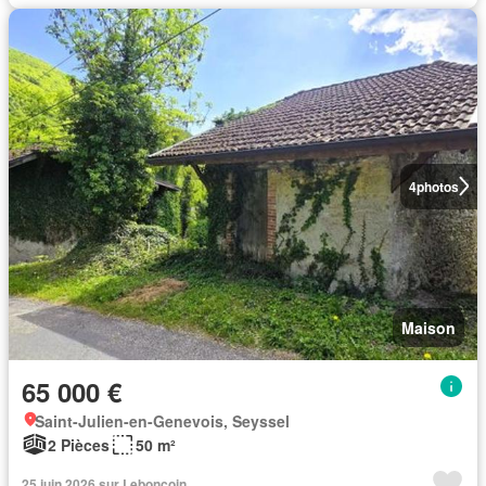
4
photos
Maison
65 000 €
Saint-Julien-en-Genevois, Seyssel
2 Pièces
50 m²
25 juin 2026 sur Leboncoin