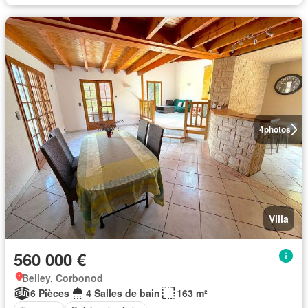
4
photos
Villa
560 000 €
Belley, Corbonod
6 Pièces
4 Salles de bain
163 m²