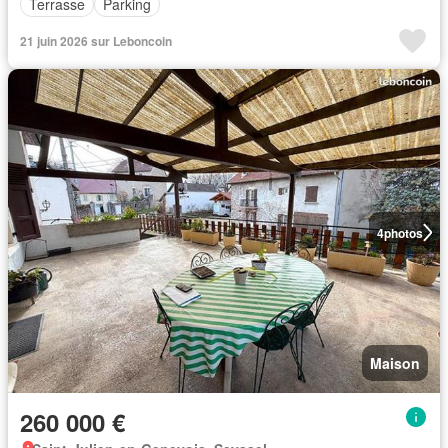
Terrasse
Parking
21 juin 2026 sur Leboncoin
4
photos
Maison
260 000 €