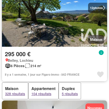
12
photos
Maison
295 000 €
Belley, Lochieu
6 Pièces
214 m²
Il y a 1 semaine, 1 jour sur Figaro Immo - IAD FRANCE
Maison
Appartement
Duplex
328 résultats
104 résultats
5 résultats
Nouveau