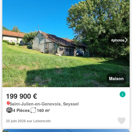
4
photos
Maison
199 900 €
Saint-Julien-en-Genevois, Seyssel
4 Pièces
160 m²
25 juin 2026 sur Leboncoin