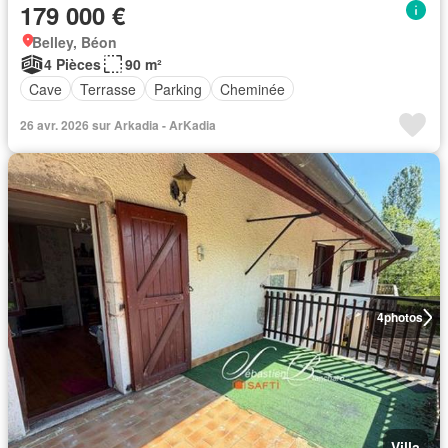
179 000 €
Belley, Béon
4 Pièces
90 m²
Cave
Terrasse
Parking
Cheminée
26 avr. 2026 sur Arkadia - ArKadia
4
photos
Villa