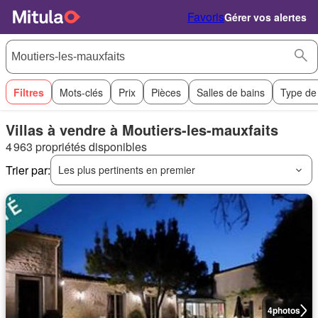
Favoris
Gérer vos alertes
Filtres
Mots-clés
Prix
Pièces
Salles de bains
Type de
Villas à vendre à Moutiers-les-mauxfaits
4 963 propriétés disponibles
Trier par:
Les plus pertinents en premier
4
photos