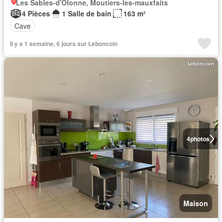
Les Sables-d'Olonne, Moutiers-les-mauxfaits
4 Pièces
1 Salle de bain
163 m²
Cave
Il y a 1 semaine, 6 jours sur Leboncoin
4
photos
Maison