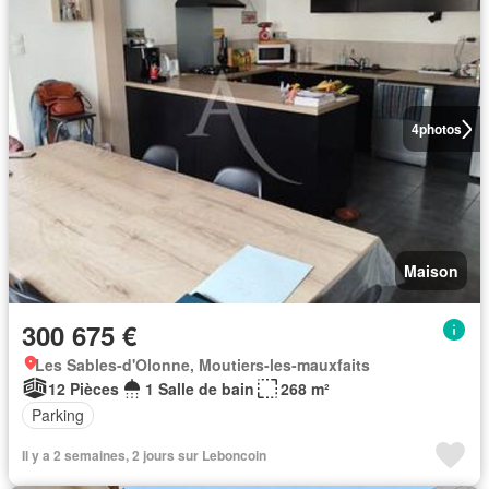
4
photos
Maison
300 675 €
Les Sables-d'Olonne, Moutiers-les-mauxfaits
12 Pièces
1 Salle de bain
268 m²
Parking
Il y a 2 semaines, 2 jours sur Leboncoin