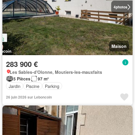
4
photos
Maison
283 900 €
Les Sables-d'Olonne, Moutiers-les-mauxfaits
5 Pièces
97 m²
Jardin
Piscine
Parking
26 juin 2026 sur Leboncoin