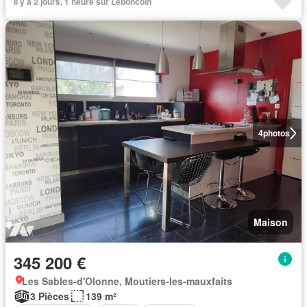
Il y a 2 jours, 1 heure sur Leboncoin
4
photos
Maison
345 200 €
Les Sables-d'Olonne, Moutiers-les-mauxfaits
3 Pièces
139 m²