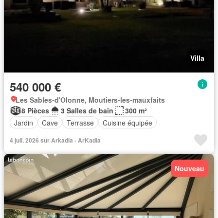
Villa
540 000 €
Les Sables-d'Olonne, Moutiers-les-mauxfaits
8 Pièces
3 Salles de bain
300 m²
Jardin
Cave
Terrasse
Cuisine équipée
4 juil. 2026 sur Arkadia - ArKadia
Nouveau