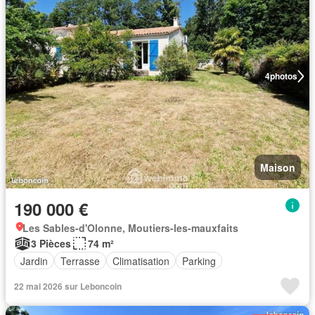
4
photos
Maison
190 000 €
Les Sables-d'Olonne, Moutiers-les-mauxfaits
3 Pièces
74 m²
Jardin
Terrasse
Climatisation
Parking
22 mai 2026 sur Leboncoin