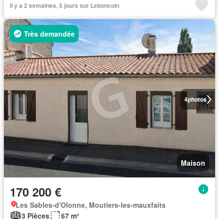
Il y a 2 semaines, 5 jours sur Leboncoin
Très demandée
4
photos
Maison
170 200 €
Les Sables-d'Olonne, Moutiers-les-mauxfaits
3 Pièces
67 m²