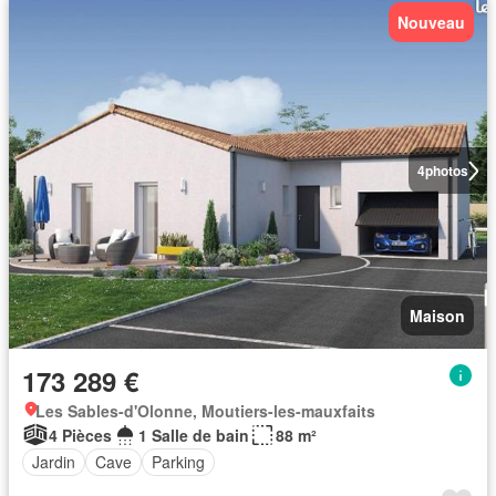
Nouveau
4
photos
Maison
173 289 €
Les Sables-d'Olonne, Moutiers-les-mauxfaits
4 Pièces
1 Salle de bain
88 m²
Jardin
Cave
Parking