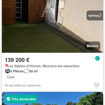
4
photos
Maison
139 200 €
Les Sables-d'Olonne, Moutiers-les-mauxfaits
5 Pièces
85 m²
Cave
30 mai 2026 sur Leboncoin
Très demandée