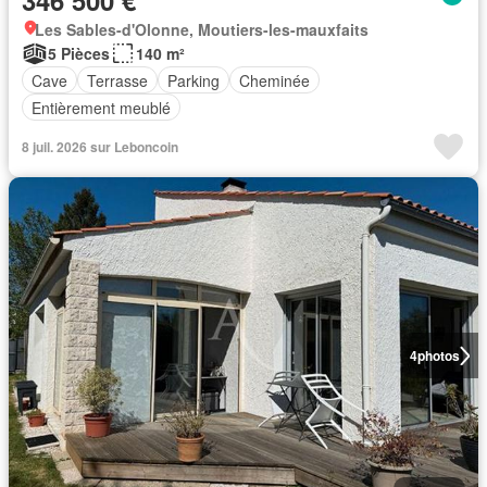
346 500 €
Les Sables-d'Olonne, Moutiers-les-mauxfaits
5 Pièces
140 m²
Cave
Terrasse
Parking
Cheminée
Entièrement meublé
8 juil. 2026 sur Leboncoin
4
photos