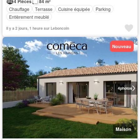
4 Pièces
84 m²
Chauffage
Terrasse
Cuisine équipée
Parking
Entièrement meublé
Il y a 2 jours, 1 heure sur Leboncoin
Nouveau
4
photos
Maison