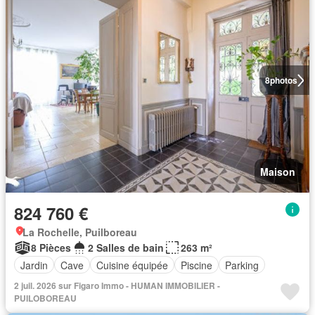
8
photos
Maison
824 760 €
La Rochelle, Puilboreau
8 Pièces
2 Salles de bain
263 m²
Jardin
Cave
Cuisine équipée
Piscine
Parking
2 juil. 2026 sur Figaro Immo - HUMAN IMMOBILIER -
PUILOBOREAU