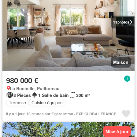
11
photos
Maison
980 000 €
La Rochelle, Puilboreau
8 Pièces
1 Salle de bain
200 m²
Terrasse
Cuisine équipée
Il y a 1 jour, 13 heures sur Figaro Immo - EXP GLOBAL FRANCE
Mise à jour