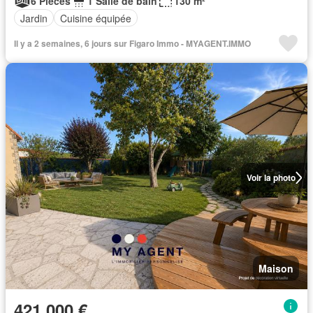
6 Pièces
1 Salle de bain
130 m²
Jardin
Cuisine équipée
Il y a 2 semaines, 6 jours sur Figaro Immo - MYAGENT.IMMO
Voir la photo
Maison
421 000 €