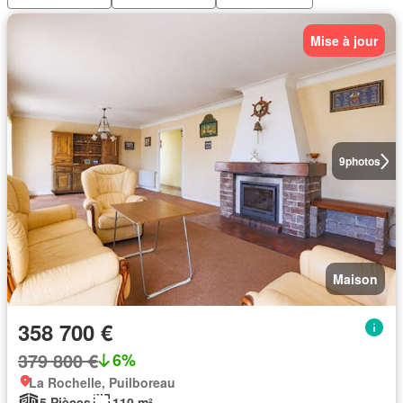
Mise à jour
9
photos
Maison
358 700 €
379 800 €
6%
La Rochelle, Puilboreau
5 Pièces
110 m²