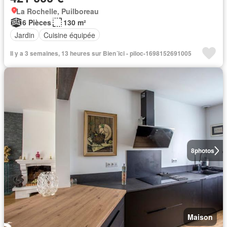
La Rochelle, Puilboreau
6 Pièces
130 m²
Jardin
Cuisine équipée
Il y a 3 semaines, 13 heures sur Bien´ici - piloc-1698152691005
8
photos
Maison