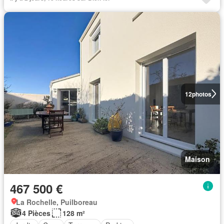
12
photos
Maison
467 500 €
La Rochelle, Puilboreau
4 Pièces
128 m²