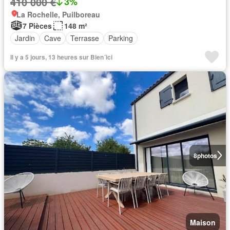
410 000 €
3%
La Rochelle, Puilboreau
7 Pièces
148 m²
Jardin
Cave
Terrasse
Parking
Il y a 5 jours, 13 heures sur Bien´ici
8
photos
Maison