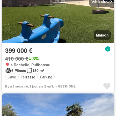
Voir la photo
Maison
399 000 €
410 000 €
3%
La Rochelle, Puilboreau
6 Pièces
150 m²
Cave
Terrasse
Parking
Il y a 1 semaine, 1 jour sur Bien´ici - GESTHOME