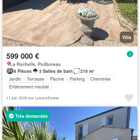
Villa
599 000 €
La Rochelle, Puilboreau
6 Pièces
3 Salles de bain
210 m²
Jardin
Terrasse
Piscine
Parking
Cheminée
Entièrement meublé
11 juil. 2026 sur LuxuryEstate
Très demandée