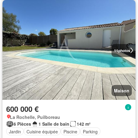
11
photos
Maison
600 000 €
La Rochelle, Puilboreau
6 Pièces
1 Salle de bain
142 m²
Jardin
Cuisine équipée
Piscine
Parking