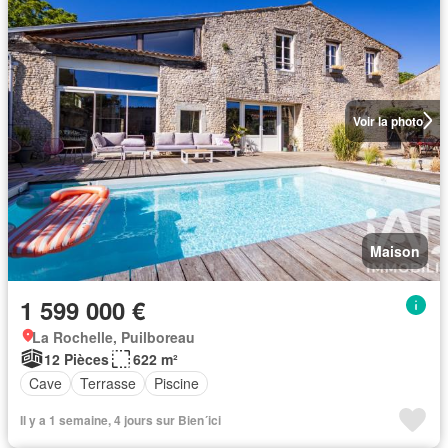
Voir la photo
Maison
1 599 000 €
La Rochelle, Puilboreau
12 Pièces
622 m²
Cave
Terrasse
Piscine
Il y a 1 semaine, 4 jours sur Bien´ici