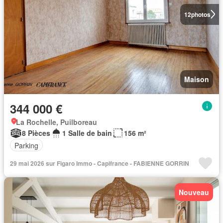
12
photos
Maison
344 000 €
La Rochelle, Puilboreau
8 Pièces
1 Salle de bain
156 m²
Parking
29 mai 2026 sur Figaro Immo - Capifrance - FABIENNE GORRIN
Nouveau