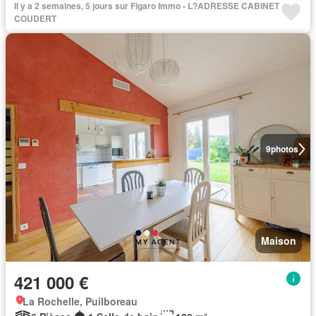
Il y a 2 semaines, 5 jours sur Figaro Immo - L?ADRESSE CABINET
COUDERT
9
photos
Maison
421 000 €
La Rochelle, Puilboreau