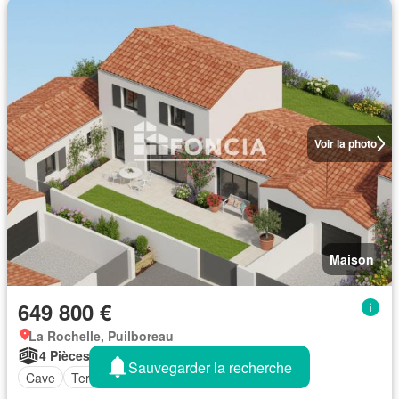
Voir la photo
Maison
649 800 €
La Rochelle, Puilboreau
4 Pièces
142 m²
Sauvegarder la recherche
Cave
Terrasse
Cuisine équipée
Parking