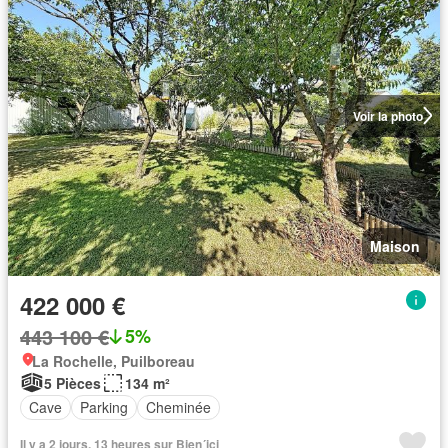
Voir la photo
Maison
422 000 €
443 100 €
5%
La Rochelle, Puilboreau
5 Pièces
134 m²
Cave
Parking
Cheminée
Il y a 2 jours, 13 heures sur Bien´ici