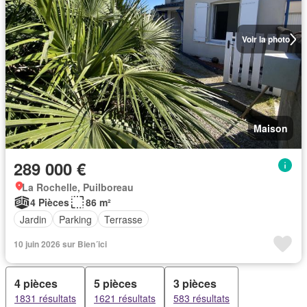
Voir la photo
Maison
289 000 €
La Rochelle, Puilboreau
4 Pièces
86 m²
Jardin
Parking
Terrasse
10 juin 2026 sur Bien´ici
4 pièces
5 pièces
3 pièces
1831 résultats
1621 résultats
583 résultats