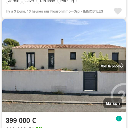
Jardin
Cave
Terrasse
Parking
Il y a 3 jours, 13 heures sur Figaro Immo - Orpi - IMMOB'ILES
Voir la photo
Maison
399 000 €