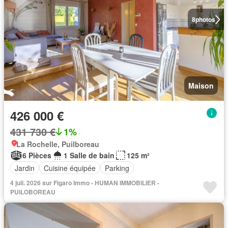
8
photos
Maison
426 000 €
431 730 €
1%
La Rochelle, Puilboreau
6 Pièces
1 Salle de bain
125 m²
Jardin
Cuisine équipée
Parking
4 juil. 2026 sur Figaro Immo - HUMAN IMMOBILIER -
PUILOBOREAU