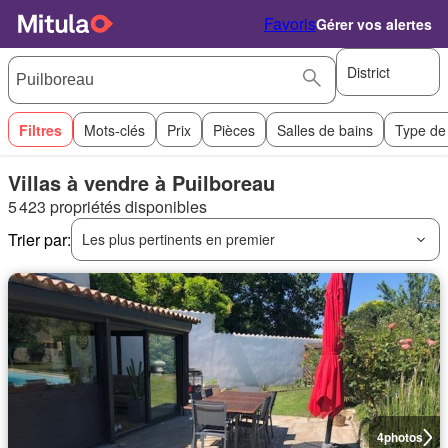
Favoris
Gérer vos alertes
District
Filtres
Mots-clés
Prix
Pièces
Salles de bains
Type de
Villas à vendre à Puilboreau
5 423 propriétés disponibles
Trier par:
Les plus pertinents en premier
4
photos