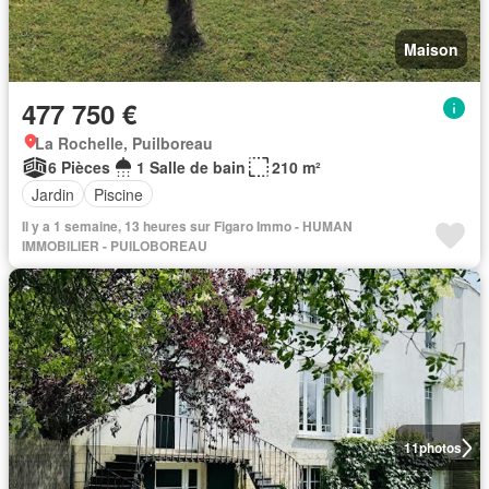
Maison
477 750 €
La Rochelle, Puilboreau
6 Pièces
1 Salle de bain
210 m²
Jardin
Piscine
Il y a 1 semaine, 13 heures sur Figaro Immo - HUMAN
IMMOBILIER - PUILOBOREAU
11
photos