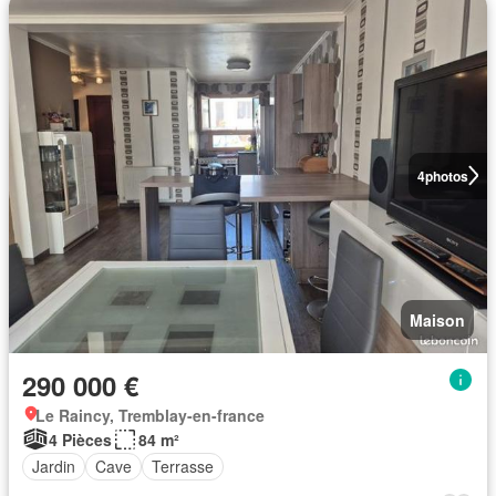
4
photos
Maison
290 000 €
Le Raincy, Tremblay-en-france
4 Pièces
84 m²
Jardin
Cave
Terrasse