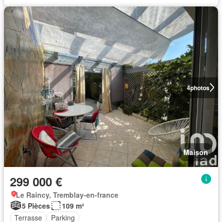
4
photos
Maison
299 000 €
Le Raincy, Tremblay-en-france
5 Pièces
109 m²
Terrasse
Parking