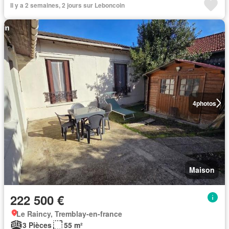
Il y a 2 semaines, 2 jours sur Leboncoin
4
photos
Maison
222 500 €
Le Raincy, Tremblay-en-france
3 Pièces
55 m²