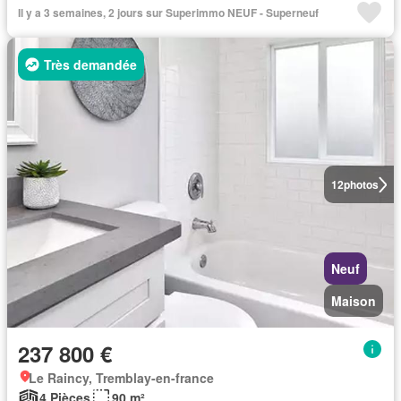
Il y a 3 semaines, 2 jours sur Superimmo NEUF - Superneuf
Très demandée
12
photos
Neuf
Maison
237 800 €
Le Raincy, Tremblay-en-france
4 Pièces
90 m²