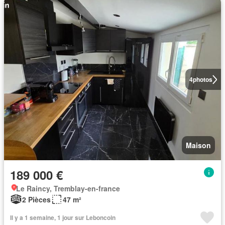
4
photos
Maison
189 000 €
Le Raincy, Tremblay-en-france
2 Pièces
47 m²
Il y a 1 semaine, 1 jour sur Leboncoin