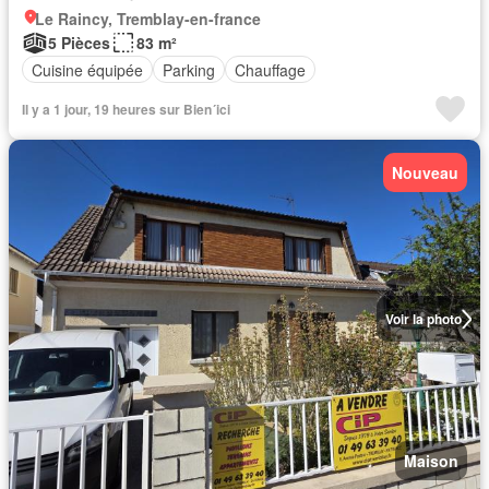
Le Raincy, Tremblay-en-france
5 Pièces
83 m²
Cuisine équipée
Parking
Chauffage
Il y a 1 jour, 19 heures sur Bien´ici
Nouveau
Voir la photo
Maison