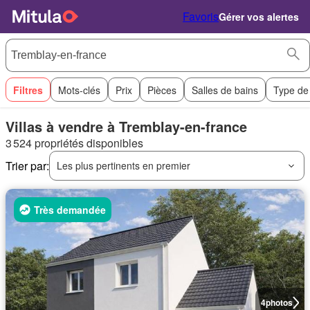
Favoris
Gérer vos alertes
Filtres
Mots-clés
Prix
Pièces
Salles de bains
Type de
Villas à vendre à Tremblay-en-france
3 524 propriétés disponibles
Trier par:
Les plus pertinents en premier
Très demandée
4
photos