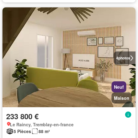
4
photos
Neuf
Maison
233 800 €
Le Raincy, Tremblay-en-france
5 Pièces
88 m²