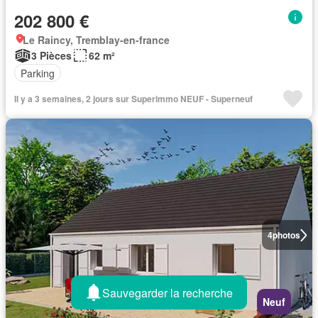
202 800 €
Le Raincy, Tremblay-en-france
3 Pièces
62 m²
Parking
Il y a 3 semaines, 2 jours sur Superimmo NEUF - Superneuf
4
photos
Sauvegarder la recherche
Neuf