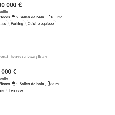
90 000 €
eille
Pièces
2 Salles de bain
165 m²
asse
Parking
Cuisine équipée
1 jour, 21 heures sur LuxuryEstate
 000 €
eille
Pièces
2 Salles de bain
83 m²
ing
Terrasse