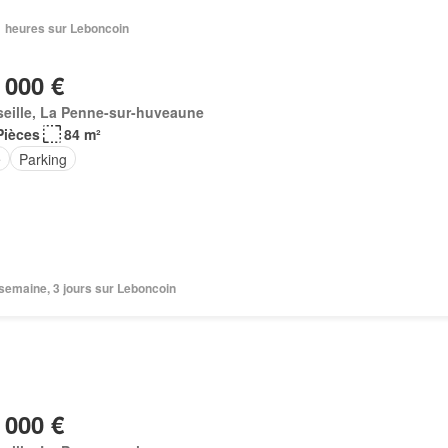
21 heures sur Leboncoin
 000 €
seille, La Penne-sur-huveaune
Pièces
84 m²
e
Parking
1 semaine, 3 jours sur Leboncoin
 000 €