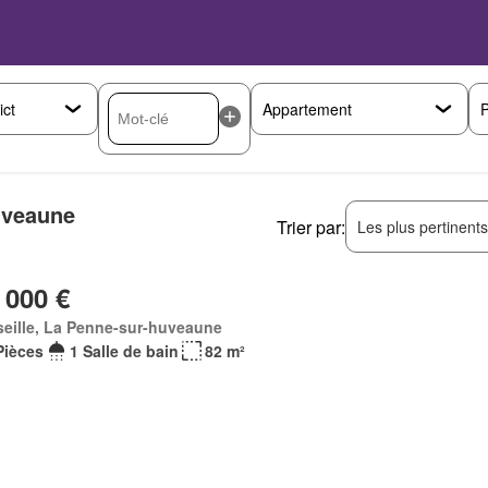
P
uveaune
Trier par:
Les plus pertinent
 000 €
eille, La Penne-sur-huveaune
Pièces
1 Salle de bain
82 m²