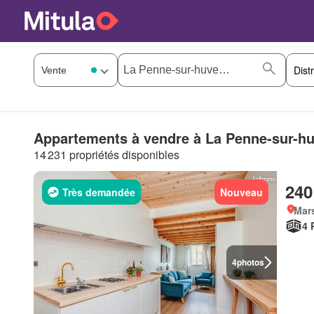
Appartements à vendre à La Penne-sur-h
14 231 propriétés disponibles
240
Très demandée
Nouveau
Mars
4 
4
photos