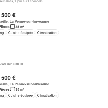
3 semaines, 1 jour sur Leboncoin
 500 €
eille, La Penne-sur-huveaune
Pièces
35 m²
ing
Cuisine équipée
Climatisation
 2026 sur Bien´ici
 500 €
seille, La Penne-sur-huveaune
Pièces
35 m²
ing
Cuisine équipée
Climatisation