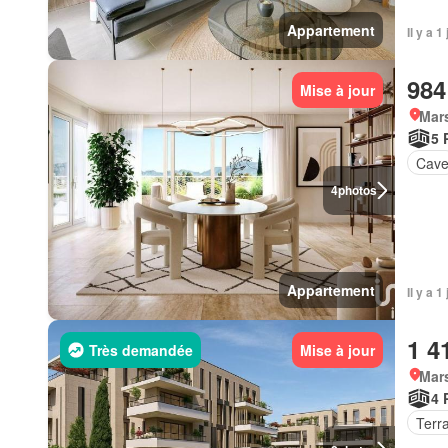
Appartement
Il y a 
984
Mise à jour
Mars
5 
Cav
4
photos
Appartement
Il y a 
1 4
Très demandée
Mise à jour
Mars
4 
Terr