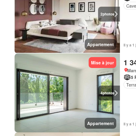
Cav
2
photos
Appartement
Il y a 
1 3
Mise à jour
Mars
5 
Terr
4
photos
Appartement
Il y a 