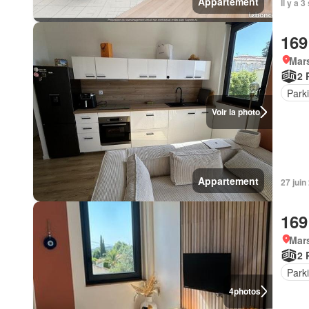
Appartement
Il y a 
169
Mars
2 
Park
Voir la photo
Appartement
27 juin
169
Mar
2 
Park
4
photos