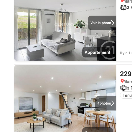
Mars
3 
Voir la photo
Appartement
Il y a 
229
Mars
3 
Terr
4
photos