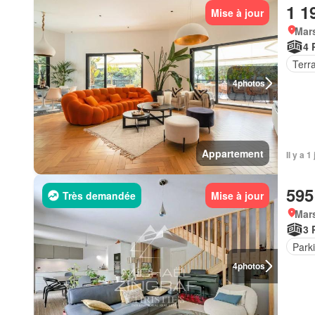
1 1
Mise à jour
Mars
4 
Terr
4
photos
Appartement
Il y a 
595
Très demandée
Mise à jour
Mars
3 
Park
4
photos