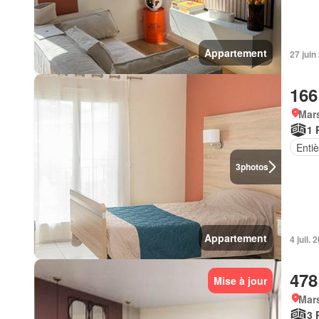
Appartement
27 jui
166
Mars
1 
Enti
3
photos
Appartement
4 juil.
478
Mise à jour
Mars
3 