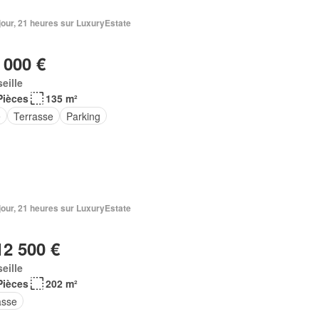
1 jour, 21 heures sur LuxuryEstate
 000 €
eille
Pièces
135 m²
e
Terrasse
Parking
1 jour, 21 heures sur LuxuryEstate
12 500 €
eille
Pièces
202 m²
asse