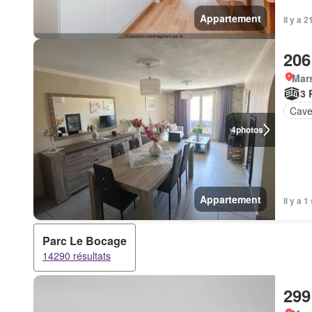
Appartement
Il y a 
206
Mar
3 
Cav
4
photos
Appartement
Il y a 
Parc Le Bocage
14290 résultats
299