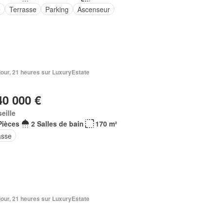
e
Terrasse
Parking
Ascenseur
1 jour, 21 heures sur LuxuryEstate
40 000 €
eille
Pièces
2 Salles de bain
170 m²
asse
1 jour, 21 heures sur LuxuryEstate