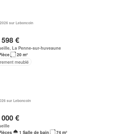
n 2026 sur Leboncoin
 598 €
eille, La Penne-sur-huveaune
Pièce
20 m²
èrement meublé
 2026 sur Leboncoin
 000 €
eille
Pièces
1 Salle de bain
74 m²