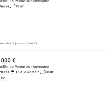
eille, La Penne-sur-huveaune
Pièces
70 m²
1 semaine, 1 jour sur Bien´ici
 000 €
eille, La Penne-sur-huveaune
Pièces
1 Salle de bain
80 m²
asse