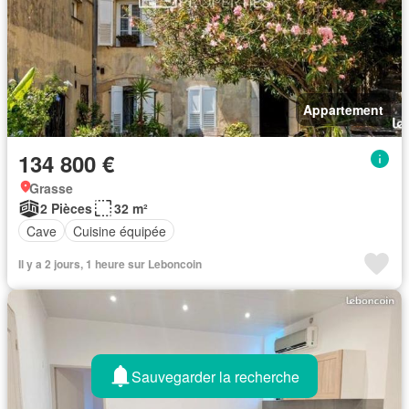
Appartement
134 800 €
Grasse
2 Pièces
32 m²
Cave
Cuisine équipée
Il y a 2 jours, 1 heure sur Leboncoin
Sauvegarder la recherche