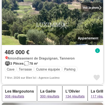
Voir la photo
Appartement
485 000 €
Arrondissement de Draguignan, Tanneron
3 Pièces
78 m²
Cave
Terrasse
Cuisine équipée
Parking
7 févr. 2026 sur Bien´ici - Agence-Luximo
Les Margoutons
La Gaëte
L'Olivier
La Grill
308 résultats
300 résultats
134 résultats
117 résul