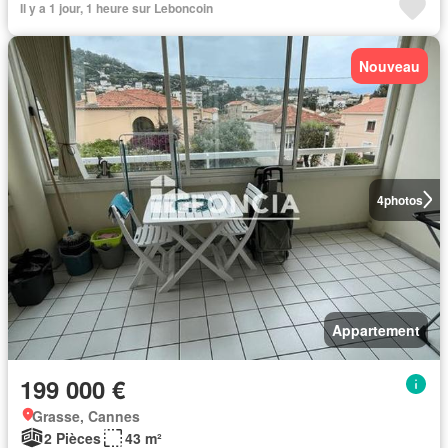
Il y a 1 jour, 1 heure sur Leboncoin
Nouveau
4
photos
Appartement
199 000 €
Grasse, Cannes
2 Pièces
43 m²