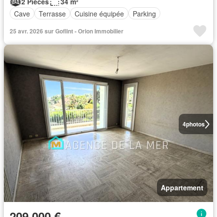
2 Pièces
34 m²
Cave
Terrasse
Cuisine équipée
Parking
25 avr. 2026 sur Goflint - Orion Immobilier
4
photos
Appartement
209 000 €