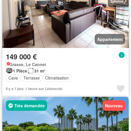
3
photos
Appartement
149 000 €
Grasse, Le Cannet
1 Pièce
31 m²
Cave
Terrasse
Climatisation
Il y a 1 jour, 1 heure sur Leboncoin
Très demandée
Nouveau