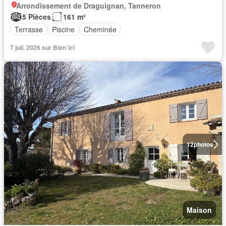
Arrondissement de Draguignan, Tanneron
5 Pièces
161 m²
Terrasse
Piscine
Cheminée
7 juil. 2026 sur Bien´ici
12
photos
Maison