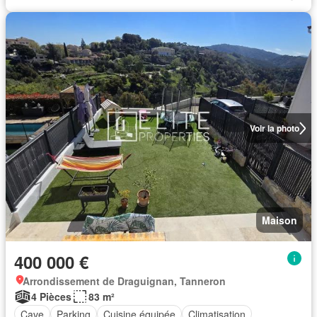
Voir la photo
Maison
400 000 €
Arrondissement de Draguignan, Tanneron
4 Pièces
83 m²
Cave
Parking
Cuisine équipée
Climatisation