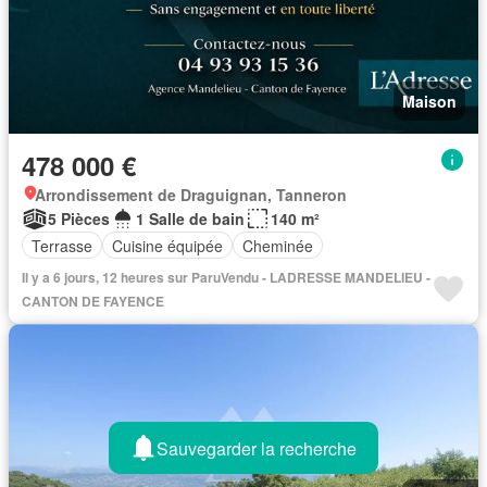
Maison
478 000 €
Arrondissement de Draguignan, Tanneron
5 Pièces
1 Salle de bain
140 m²
Terrasse
Cuisine équipée
Cheminée
Il y a 6 jours, 12 heures sur ParuVendu - LADRESSE MANDELIEU -
CANTON DE FAYENCE
Sauvegarder la recherche