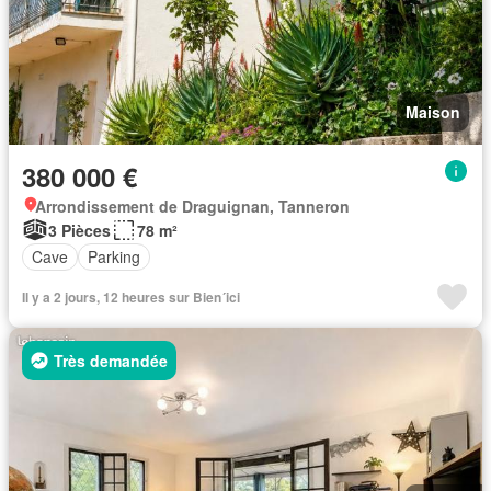
Maison
380 000 €
Arrondissement de Draguignan, Tanneron
3 Pièces
78 m²
Cave
Parking
Il y a 2 jours, 12 heures sur Bien´ici
Très demandée