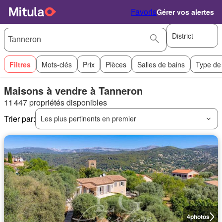
Favoris
Gérer vos alertes
District
Filtres
Mots-clés
Prix
Pièces
Salles de bains
Type de
Maisons à vendre à Tanneron
11 447 propriétés disponibles
Trier par:
Les plus pertinents en premier
4
photos