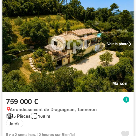
Voir la photo
Maison
759 000 €
Arrondissement de Draguignan, Tanneron
5 Pièces
168 m²
Jardin
Il y a 2 semaines, 12 heures sur Bien´ici