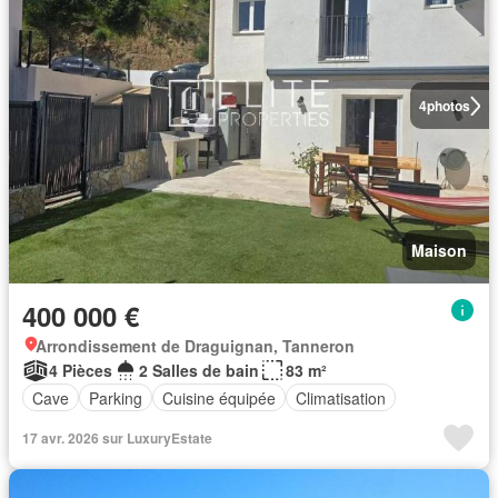
4
photos
Maison
400 000 €
Arrondissement de Draguignan, Tanneron
4 Pièces
2 Salles de bain
83 m²
Cave
Parking
Cuisine équipée
Climatisation
17 avr. 2026 sur LuxuryEstate