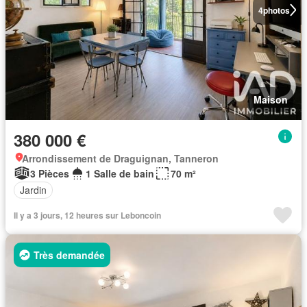
4
photos
Maison
380 000 €
Arrondissement de Draguignan, Tanneron
3 Pièces
1 Salle de bain
70 m²
Jardin
Il y a 3 jours, 12 heures sur Leboncoin
Très demandée