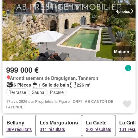
4
photos
Maison
999 000 €
Arrondissement de Draguignan, Tanneron
6 Pièces
1 Salle de bain
226 m²
Terrasse
Sauna
Piscine
17 avr. 2026 sur Propriétés le Figaro - ORPI - AB CANTON DE
FAYENCE
Belluny
Les Margoutons
La Gaëte
La Grill
369 résultats
311 résultats
302 résultats
131 résul