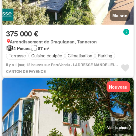
Maison
375 000 €
Arrondissement de Draguignan, Tanneron
4 Pièces
87 m²
Terrasse
Cuisine équipée
Climatisation
Parking
Il y a 1 jour, 12 heures sur ParuVendu - LADRESSE MANDELIEU -
CANTON DE FAYENCE
Nouveau
Voir la photo