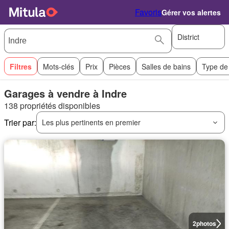
Favoris
Gérer vos alertes
District
Filtres
Mots-clés
Prix
Pièces
Salles de bains
Type de
Garages à vendre à Indre
138 propriétés disponibles
Trier par:
Les plus pertinents en premier
2
photos