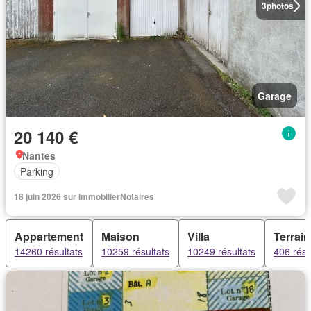
3
photos
Garage
20 140 €
Nantes
Parking
18 juin 2026 sur ImmobilierNotaires
Appartement
Maison
Villa
Terrain
14260 résultats
10259 résultats
10249 résultats
406 résu