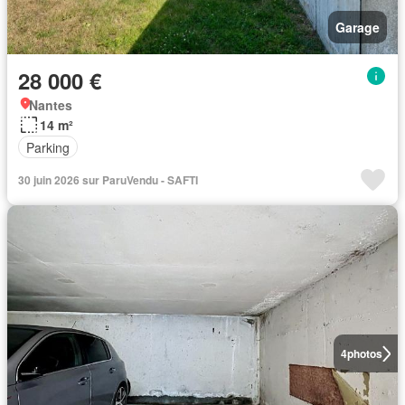
Garage
28 000 €
Nantes
14 m²
Parking
30 juin 2026 sur ParuVendu - SAFTI
4
photos