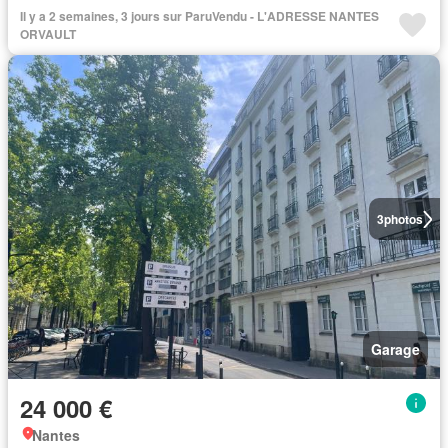
Il y a 2 semaines, 3 jours sur ParuVendu - L'ADRESSE NANTES
ORVAULT
3
photos
Garage
24 000 €
Nantes