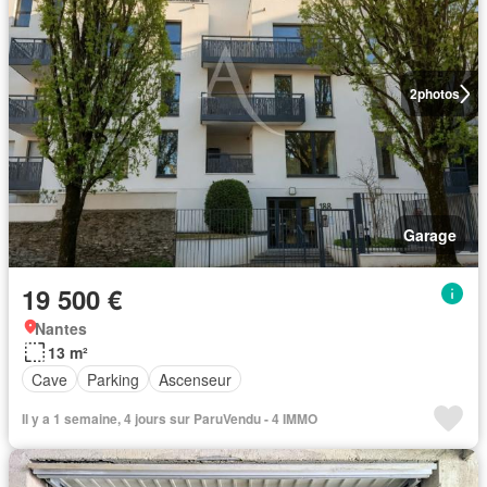
2
photos
Garage
19 500 €
Nantes
13 m²
Cave
Parking
Ascenseur
Il y a 1 semaine, 4 jours sur ParuVendu - 4 IMMO