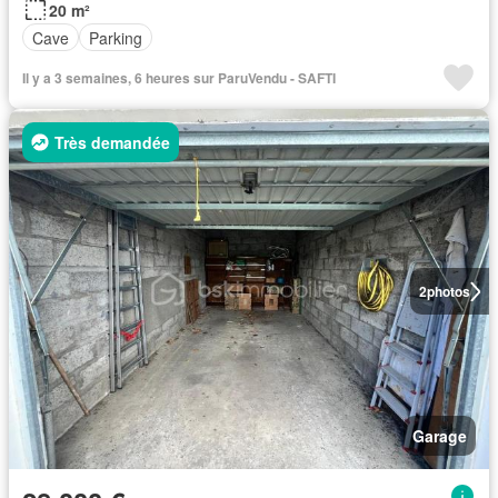
20 m²
Cave
Parking
Il y a 3 semaines, 6 heures sur ParuVendu - SAFTI
Très demandée
2
photos
Garage