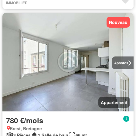
IMMOBILIER
Nouveau
4
photos
Appartement
780 €/mois
Brest, Bretagne
3 Pièces
1 Salle de bain
66 m²