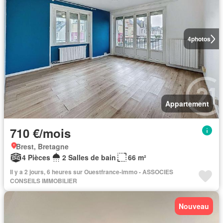
4
photos
Appartement
710 €/mois
Brest, Bretagne
4 Pièces
2 Salles de bain
66 m²
Il y a 2 jours, 6 heures sur Ouestfrance-immo - ASSOCIES
CONSEILS IMMOBILIER
Nouveau