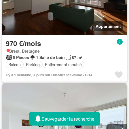
Appartement
970 €/mois
Brest, Bretagne
5 Pièces
1 Salle de bain
87 m²
Balcon
Parking
Entièrement meublé
Il y a 1 semaine, 3 jours sur Ouestfrance-immo - GDA
Sauvegarder la recherche