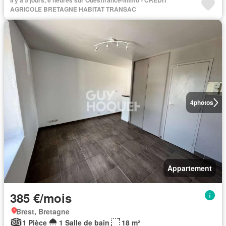
Il y a 5 jours, 6 heures sur Ouestfrance-immo - CREDIT
AGRICOLE BRETAGNE HABITAT TRANSAC
4
photos
Appartement
385 €/mois
Brest, Bretagne
1 Pièce
1 Salle de bain
18 m²