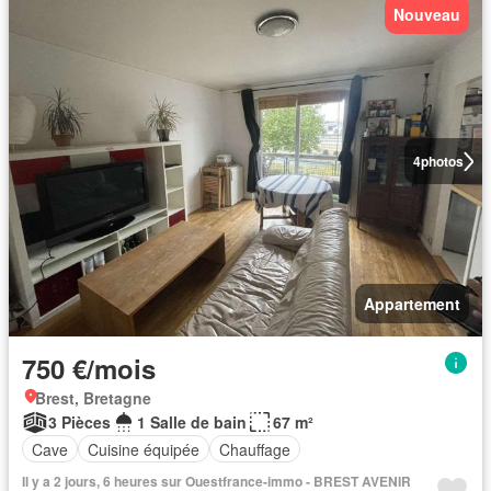
Nouveau
4
photos
Appartement
750 €/mois
Brest, Bretagne
3 Pièces
1 Salle de bain
67 m²
Cave
Cuisine équipée
Chauffage
Il y a 2 jours, 6 heures sur Ouestfrance-immo - BREST AVENIR