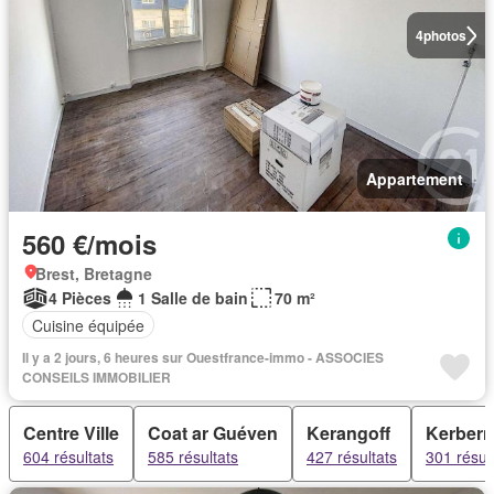
4
photos
Appartement
560 €/mois
Brest, Bretagne
4 Pièces
1 Salle de bain
70 m²
Cuisine équipée
Il y a 2 jours, 6 heures sur Ouestfrance-immo - ASSOCIES
CONSEILS IMMOBILIER
Centre Ville
Coat ar Guéven
Kerangoff
Kerbern
604 résultats
585 résultats
427 résultats
301 résul