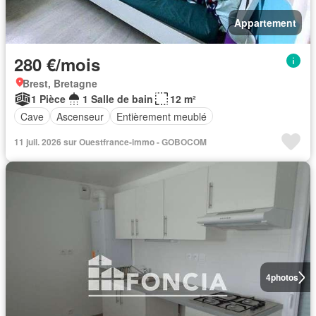
Appartement
280 €/mois
Brest, Bretagne
1 Pièce
1 Salle de bain
12 m²
Cave
Ascenseur
Entièrement meublé
11 juil. 2026 sur Ouestfrance-immo - GOBOCOM
4
photos