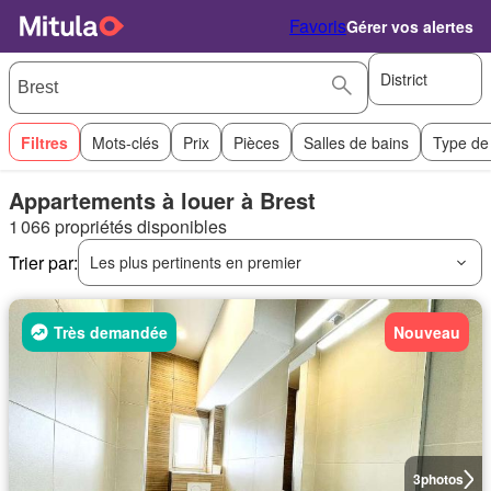
Favoris
Gérer vos alertes
District
Filtres
Mots-clés
Prix
Pièces
Salles de bains
Type de
Appartements à louer à Brest
1 066 propriétés disponibles
Trier par:
Les plus pertinents en premier
Très demandée
Nouveau
3
photos