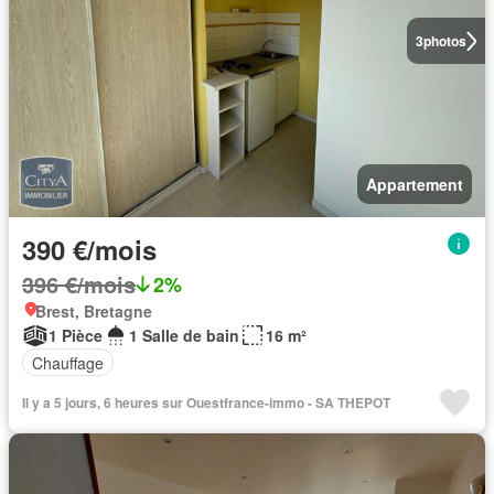
3
photos
Appartement
390 €/mois
396 €/mois
2%
Brest, Bretagne
1 Pièce
1 Salle de bain
16 m²
Chauffage
Il y a 5 jours, 6 heures sur Ouestfrance-immo - SA THEPOT