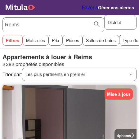
Favoris
Gérer vos alertes
District
Filtres
Mots-clés
Prix
Pièces
Salles de bains
Type de
Appartements à louer à Reims
2 382 propriétés disponibles
Trier par:
Les plus pertinents en premier
Mise à jour
4
photos