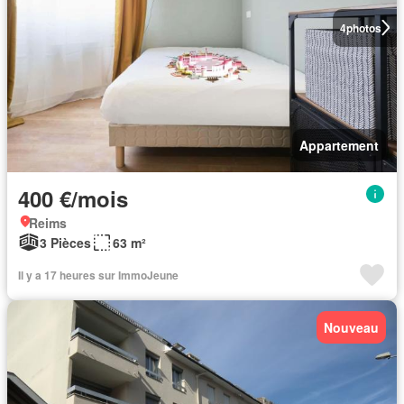
4
photos
Appartement
400 €/mois
Reims
3 Pièces
63 m²
Il y a 17 heures sur ImmoJeune
Nouveau