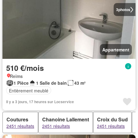
3
photos
Appartement
510 €/mois
Reims
1 Pièce
1 Salle de bain
43 m²
Entièrement meublé
Il y a 3 jours, 17 heures sur Locservice
Coutures
Chanoine Lallement
Croix du Sud
2451 résultats
2451 résultats
2451 résultats
2