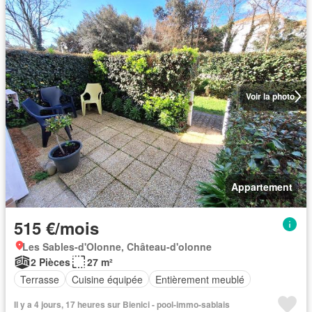
Voir la photo
Appartement
515 €/mois
Les Sables-d'Olonne, Château-d'olonne
2 Pièces
27 m²
Terrasse
Cuisine équipée
Entièrement meublé
Il y a 4 jours, 17 heures sur Bienici - pool-immo-sablais