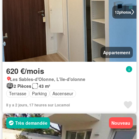
12
photos
Appartement
620 €/mois
Les Sables-d'Olonne, L'ile-d'olonne
2 Pièces
43 m²
Terrasse
Parking
Ascenseur
Il y a 2 jours, 17 heures sur Locamoi
Très demandée
Nouveau