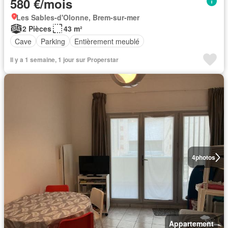
580 €/mois
Les Sables-d'Olonne, Brem-sur-mer
2 Pièces
43 m²
Cave
Parking
Entièrement meublé
Il y a 1 semaine, 1 jour sur Properstar
4
photos
Appartement