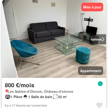
Mise à jour
4
photos
Appartement
800 €/mois
Les Sables-d'Olonne, Château-d'olonne
1 Pièce
1 Salle de bain
52 m²
Il y a 17 heures sur Locservice