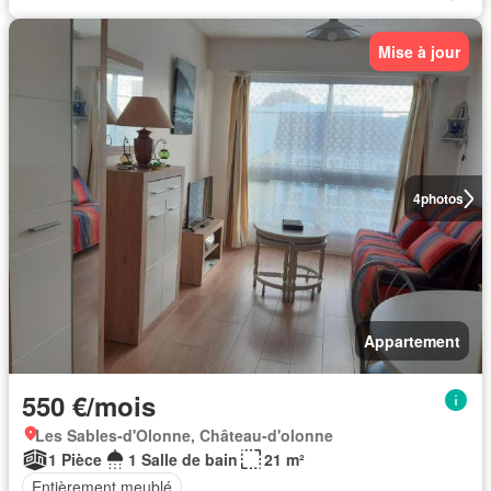
Mise à jour
4
photos
Appartement
550 €/mois
Les Sables-d'Olonne, Château-d'olonne
1 Pièce
1 Salle de bain
21 m²
Entièrement meublé