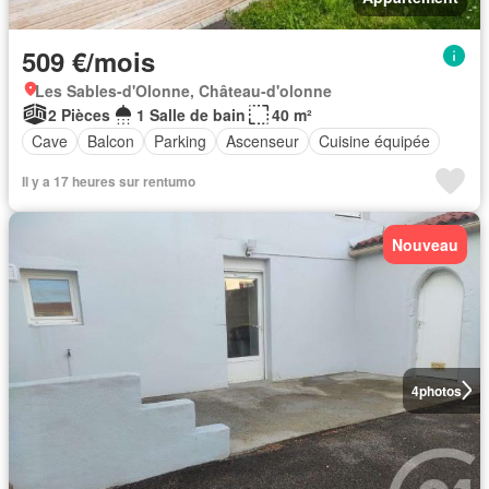
509 €/mois
Les Sables-d'Olonne, Château-d'olonne
2 Pièces
1 Salle de bain
40 m²
Cave
Balcon
Parking
Ascenseur
Cuisine équipée
Il y a 17 heures sur rentumo
Nouveau
4
photos