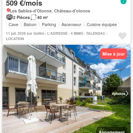
509 €/mois
Les Sables-d'Olonne, Château-d'olonne
2 Pièces
40 m²
Cave
Balcon
Parking
Ascenseur
Cuisine équipée
11 juil. 2026 sur Goflint - L'ADRESSE - 4 IMMO - TALENSAC -
LOCATION
Mise à jour
4
photos
Appartement