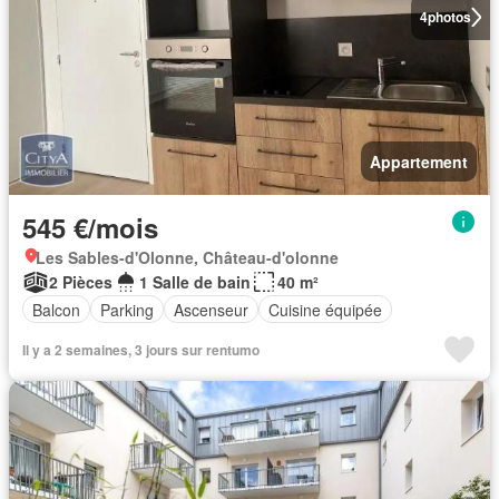
4
photos
Appartement
545 €/mois
Les Sables-d'Olonne, Château-d'olonne
2 Pièces
1 Salle de bain
40 m²
Balcon
Parking
Ascenseur
Cuisine équipée
Il y a 2 semaines, 3 jours sur rentumo