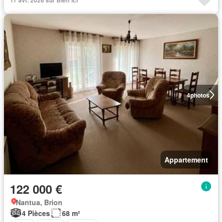
17 avr. 2026 sur Bien´ici
4
photos
Appartement
122 000 €
Nantua, Brion
4 Pièces
68 m²