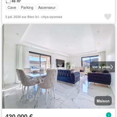
46 m²
Cave
Parking
Ascenseur
3 juil. 2026 sur Bien´ici - citya-oyonnax
Voir la photo
Maison
430 000 €