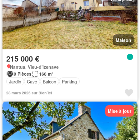
Maison
215 000 €
Nantua, Vieu-d'izenave
9 Pièces
168 m²
Jardin
Cave
Balcon
Parking
28 mars 2026 sur Bien´ici
Mise à jour