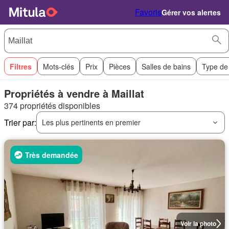
Favoris
Gérer vos alertes
Filtres
Mots-clés
Prix
Pièces
Salles de bains
Type de
Propriétés à vendre à Maillat
374 propriétés disponibles
Trier par:
Les plus pertinents en premier
Très demandée
Voir la photo