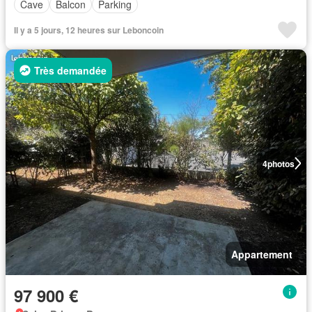
Cave
Balcon
Parking
Il y a 5 jours, 12 heures sur Leboncoin
Très demandée
4
photos
Appartement
97 900 €