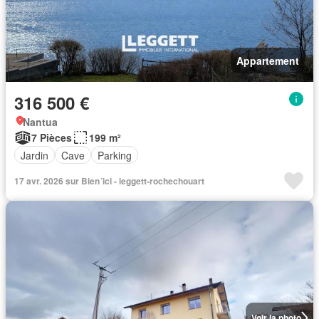
Appartement
316 500 €
Nantua
7 Pièces
199 m²
Jardin
Cave
Parking
17 avr. 2026 sur Bien´ici - leggett-rochechouart
Voir la photo