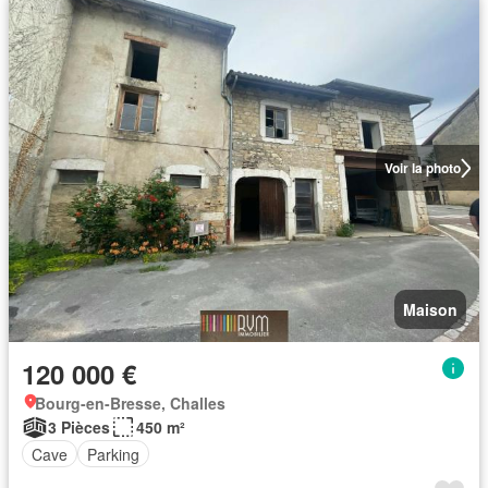
Voir la photo
Maison
120 000 €
Bourg-en-Bresse, Challes
3 Pièces
450 m²
Cave
Parking