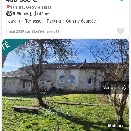
Nantua, Géovreissiat
5 Pièces
142 m²
Jardin
Terrasse
Parking
Cuisine équipée
1 mai 2026 sur Bien´ici - sreis83
Voir la photo
Maison