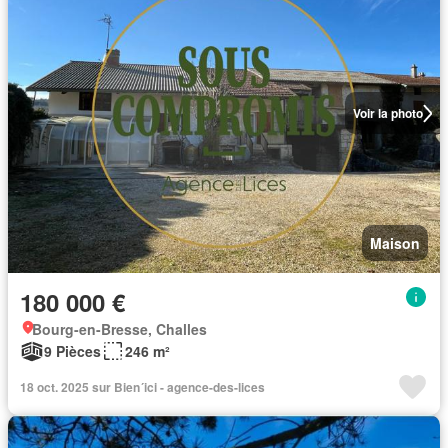
Voir la photo
Maison
180 000 €
Bourg-en-Bresse, Challes
9 Pièces
246 m²
18 oct. 2025 sur Bien´ici - agence-des-lices