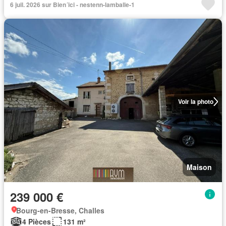
6 juil. 2026 sur Bien´ici - nestenn-lamballe-1
Voir la photo
Maison
239 000 €
Bourg-en-Bresse, Challes
4 Pièces
131 m²