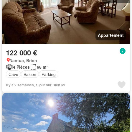
Appartement
122 000 €
Nantua, Brion
4 Pièces
68 m²
Cave
Balcon
Parking
Il y a 2 semaines, 1 jour sur Bien´ici