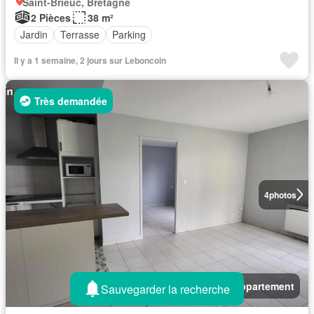
Saint-Brieuc, Bretagne
2 Pièces
38 m²
Jardin
Terrasse
Parking
Il y a 1 semaine, 2 jours sur Leboncoin
Très demandée
4
photos
Appartement
Sauvegarder la recherche