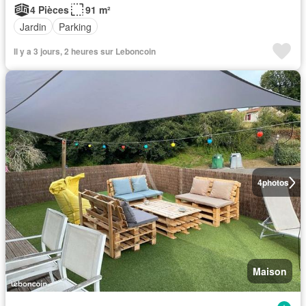
4 Pièces
91 m²
Jardin
Parking
Il y a 3 jours, 2 heures sur Leboncoin
4
photos
Maison