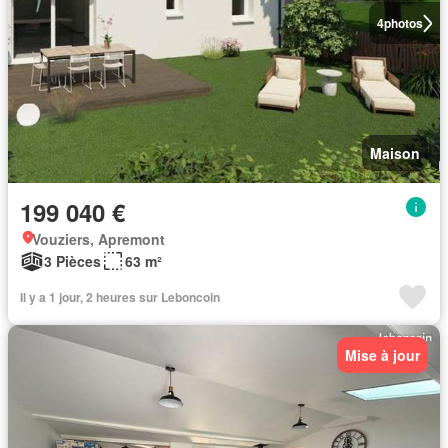
4
photos
Maison
199 040 €
Vouziers, Apremont
3 Pièces
63 m²
Il y a 1 jour, 2 heures sur Leboncoin
Mise à jour