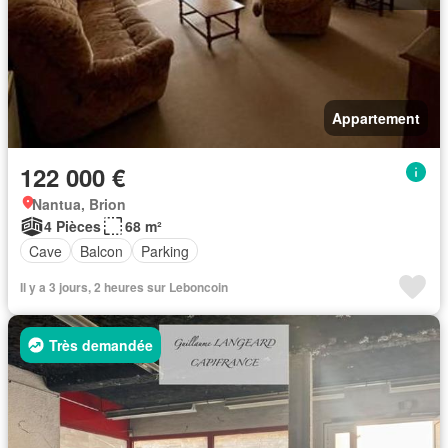
Appartement
122 000 €
Nantua, Brion
4 Pièces
68 m²
Cave
Balcon
Parking
Il y a 3 jours, 2 heures sur Leboncoin
Très demandée