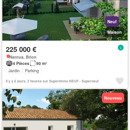
Neuf
Maison
225 000 €
Nantua, Brion
4 Pièces
90 m²
Jardin
Parking
Il y a 6 jours, 2 heures sur Superimmo NEUF - Superneuf
Nouveau