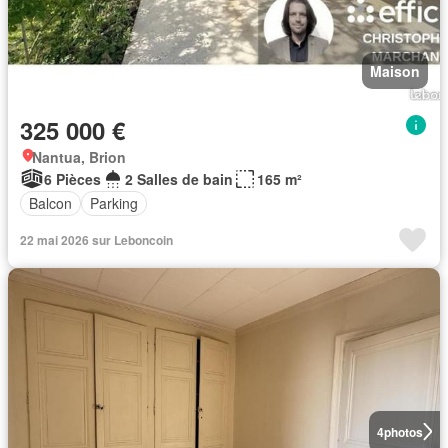
Maison
325 000 €
Nantua, Brion
6 Pièces
2 Salles de bain
165 m²
Balcon
Parking
22 mai 2026 sur Leboncoin
4
photos