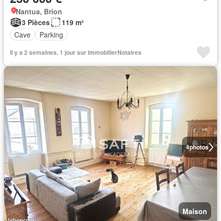
Nantua, Brion
3 Pièces
119 m²
Cave
Parking
Il y a 2 semaines, 1 jour sur ImmobilierNotaires
4
photos
Maison