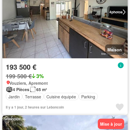
4
photos
Maison
193 500 €
199 500 €
3%
Vouziers, Apremont
4 Pièces
65 m²
Jardin
Terrasse
Cuisine équipée
Parking
Il y a 1 jour, 2 heures sur Leboncoin
Mise à jour