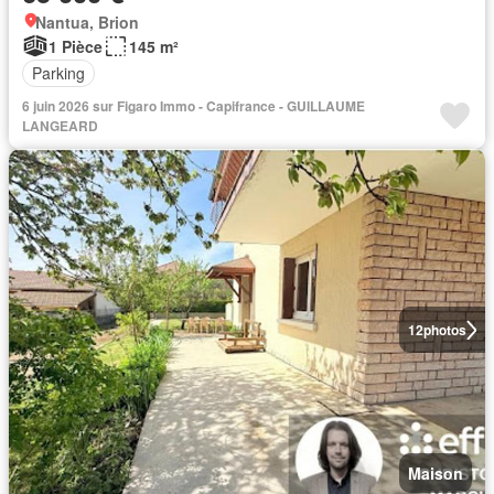
Nantua, Brion
1 Pièce
145 m²
Parking
6 juin 2026 sur Figaro Immo - Capifrance - GUILLAUME
LANGEARD
12
photos
Maison