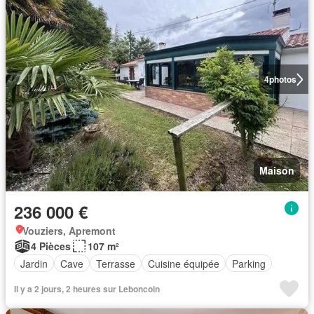
4
photos
Maison
236 000 €
Vouziers, Apremont
4 Pièces
107 m²
Jardin
Cave
Terrasse
Cuisine équipée
Parking
Il y a 2 jours, 2 heures sur Leboncoin