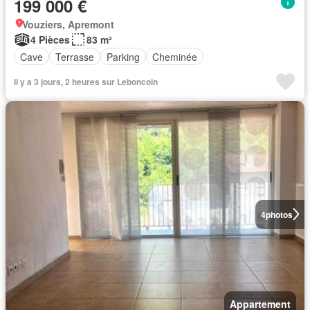
199 000 €
Vouziers, Apremont
4 Pièces
83 m²
Cave
Terrasse
Parking
Cheminée
Il y a 3 jours, 2 heures sur Leboncoin
4
photos
Appartement